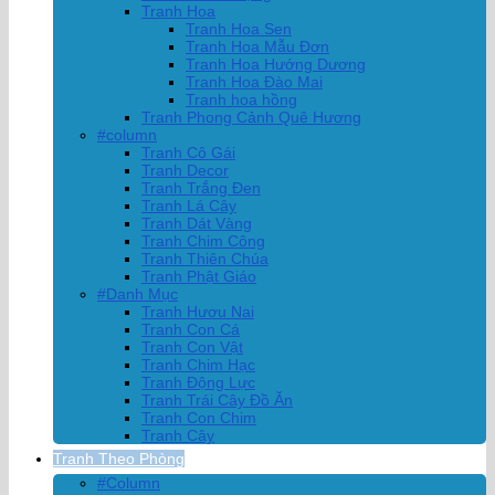
Tranh Hoa
Tranh Hoa Sen
Tranh Hoa Mẫu Đơn
Tranh Hoa Hướng Dương
Tranh Hoa Đào Mai
Tranh hoa hồng
Tranh Phong Cảnh Quê Hương
#column
Tranh Cô Gái
Tranh Decor
Tranh Trắng Đen
Tranh Lá Cây
Tranh Dát Vàng
Tranh Chim Công
Tranh Thiên Chúa
Tranh Phật Giáo
#Danh Mục
Tranh Hươu Nai
Tranh Con Cá
Tranh Con Vật
Tranh Chim Hạc
Tranh Động Lực
Tranh Trái Cây Đồ Ăn
Tranh Con Chim
Tranh Cây
Tranh Theo Phòng
#Column