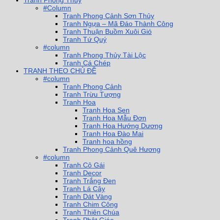
Tranh Phong Thuỷ
#Column
Tranh Phong Cảnh Sơn Thủy
Tranh Ngựa – Mã Đáo Thành Công
Tranh Thuận Buồm Xuôi Gió
Tranh Tứ Quý
#column
Tranh Phong Thủy Tài Lộc
Tranh Cá Chép
TRANH THEO CHỦ ĐỀ
#column
Tranh Phong Cảnh
Tranh Trừu Tượng
Tranh Hoa
Tranh Hoa Sen
Tranh Hoa Mẫu Đơn
Tranh Hoa Hướng Dương
Tranh Hoa Đào Mai
Tranh hoa hồng
Tranh Phong Cảnh Quê Hương
#column
Tranh Cô Gái
Tranh Decor
Tranh Trắng Đen
Tranh Lá Cây
Tranh Dát Vàng
Tranh Chim Công
Tranh Thiên Chúa