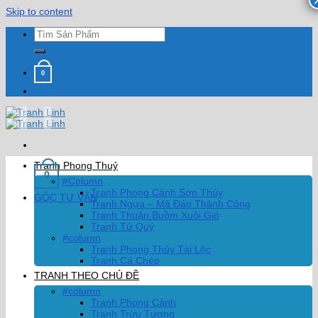
Skip to content
0
Tranh Phong Thuỷ
0
#Column
Tranh Phong Cảnh Sơn Thủy
GÓC TƯ VẤN
Tranh Ngựa – Mã Đáo Thành Công
Tranh Thuận Buồm Xuôi Gió
Tranh Tứ Quý
#column
Tranh Phong Thủy Tài Lộc
Tranh Cá Chép
TRANH THEO CHỦ ĐỀ
#column
Tranh Phong Cảnh
Tranh Trừu Tượng