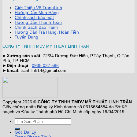
Giới Thiệu Về TranhLinh
Hướng Dẫn Mua Hàng
Chính sách bảo mật
Hướng Dẫn Thanh Toán
Chính Sách Bảo Hành
Hướng Dẫn Trả Hàng, Hoàn Tiền
Tuyển Dụng
CÔNG TY TNHH TMDV MỸ THUẬT LINH TRẦN
►
Xưởng sản xuất
:72/34 Dương Đức Hiền, P.Tây Thạnh, Q.Tân
Phú, TP. HCM
►
Điện thoại
:
0938 037 586
►
Email
: tranhlinh14@gmail.com
Copyright 2026 ©
CÔNG TY TNHH TMDV MỸ THUẬT LINH TRẦN
Giấy chứng nhận Đăng ký Kinh doanh số 0315634384 do Sở Kế
hoạch và Đầu tư Thành phố Hồ Chí Minh cấp ngày 19/04/2019
Góc Đại Lý