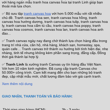
với hàng ngàn mẫu tranh hoa canvas hoa tại tranh Linh giúp bạn
thoải mái lựa chọn.
✅ Bộ sưu tập
tranh canvas hoa
với hơn 5.000 mẫu với rất nhiều
chủ đề. Tranh canvas hoa sen, tranh canvas hoa hồng, tranh
canvas hoa hướng dương, tranh canvas hoa tulip, tranh canvas hoa
ly, tranh canvas hoa cẩm tú cầu, tranh canvas hoa poppy, tranh
canvas hoa cosmos, tranh canvas hoa lan, tranh canvas hoa anh
đào...
✅ Tranh canvas ngày nay đang chở thành lựa chọn hàng đầu trong
trang trí nhà cửa, căn hộ, nhà hàng, khách sạn, homestay, spa,
quán cafe… Tranh canvas trở thành xu hướng bởi tính hiện đại, nhẹ
nhàng, tinh tế nhưng không kém phần sang trọng, đẳng cấp
.
Đồng
thời giá thành lại hợp lý.
✅
Tranh Linh
là xưởng tranh Canvas uy tín hàng đầu Việt Nam.
Với hơn 10 năm kinh nghiệm. Đã cung cấp tranh Canvas cho
50.000+ công trình. Cam kết mang đến cho bạn những bộ tranh
đẹp, cập nhật mẫu mới, chất lượng đảm bảo với giá cạnh tranh.
Xem thêm nội dung
GIAO NHẬN, THANH TOÁN VÀ BẢO HÀNH:
Thời gian giao hàng (HCM):
3h - 3 ngày