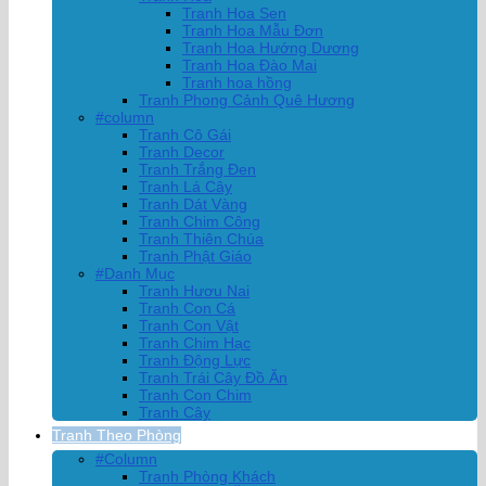
Tranh Hoa Sen
Tranh Hoa Mẫu Đơn
Tranh Hoa Hướng Dương
Tranh Hoa Đào Mai
Tranh hoa hồng
Tranh Phong Cảnh Quê Hương
#column
Tranh Cô Gái
Tranh Decor
Tranh Trắng Đen
Tranh Lá Cây
Tranh Dát Vàng
Tranh Chim Công
Tranh Thiên Chúa
Tranh Phật Giáo
#Danh Mục
Tranh Hươu Nai
Tranh Con Cá
Tranh Con Vật
Tranh Chim Hạc
Tranh Động Lực
Tranh Trái Cây Đồ Ăn
Tranh Con Chim
Tranh Cây
Tranh Theo Phòng
#Column
Tranh Phòng Khách