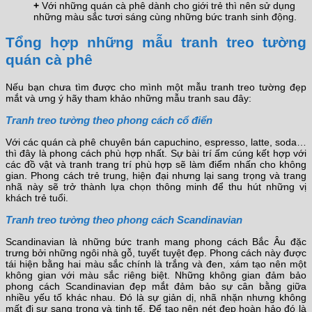
+
Với những quán cà phê dành cho giới trẻ thì nên sử dụng
những màu sắc tươi sáng cùng những bức tranh sinh động.
Tổng hợp những mẫu tranh treo tường
quán cà phê
Nếu bạn chưa tìm được cho mình một mẫu tranh treo tường đẹp
mắt và ưng ý hãy tham khảo những mẫu tranh sau đây:
Tranh treo tường theo phong cách cổ điển
Với các quán cà phê chuyên bán capuchino, espresso, latte, soda…
thì đây là phong cách phù hợp nhất. Sự bài trí ấm cúng kết hợp với
các đồ vật và tranh trang trí phù hợp sẽ làm điểm nhấn cho không
gian. Phong cách trẻ trung, hiện đại nhưng lại sang trọng và trang
nhã này sẽ trở thành lựa chọn thông minh để thu hút những vị
khách trẻ tuổi.
Tranh treo tường theo phong cách Scandinavian
Scandinavian là những bức tranh mang phong cách Bắc Âu đặc
trưng bởi những ngôi nhà gỗ, tuyết tuyệt đẹp. Phong cách này được
tái hiện bằng hai màu sắc chính là trắng và đen, xám tạo nên một
không gian với màu sắc riêng biệt. Những không gian đảm bảo
phong cách Scandinavian đẹp mắt đảm bảo sự cân bằng giữa
nhiều yếu tố khác nhau. Đó là sự giản dị, nhã nhặn nhưng không
mất đi sự sang trọng và tinh tế. Để tạo nên nét đẹp hoàn hảo đó là