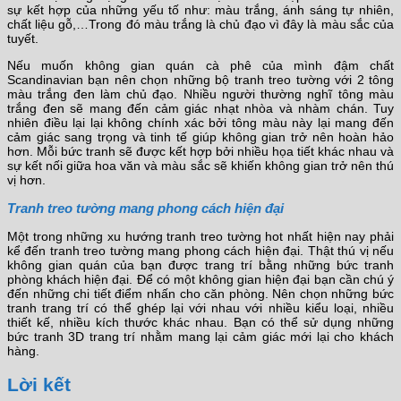
sự kết hợp của những yếu tố như: màu trắng, ánh sáng tự nhiên,
chất liệu gỗ,…Trong đó màu trắng là chủ đạo vì đây là màu sắc của
tuyết.
Nếu muốn không gian quán cà phê của mình đậm chất
Scandinavian bạn nên chọn những bộ tranh treo tường với 2 tông
màu trắng đen làm chủ đạo. Nhiều người thường nghĩ tông màu
trắng đen sẽ mang đến cảm giác nhạt nhòa và nhàm chán. Tuy
nhiên điều lại lại không chính xác bởi tông màu này lại mang đến
cảm giác sang trọng và tinh tế giúp không gian trở nên hoàn hảo
hơn. Mỗi bức tranh sẽ được kết hợp bởi nhiều họa tiết khác nhau và
sự kết nối giữa hoa văn và màu sắc sẽ khiến không gian trở nên thú
vị hơn.
Tranh treo tường mang phong cách hiện đại
Một trong những xu hướng tranh treo tường hot nhất hiện nay phải
kể đến tranh treo tường mang phong cách hiện đại. Thật thú vị nếu
không gian quán của bạn được trang trí bằng những bức tranh
phòng khách hiện đại. Để có một không gian hiện đại bạn cần chú ý
đến những chi tiết điểm nhấn cho căn phòng. Nên chọn những bức
tranh trang trí có thể ghép lại với nhau với nhiều kiểu loại, nhiều
thiết kế, nhiều kích thước khác nhau. Bạn có thể sử dụng những
bức tranh 3D trang trí nhằm mang lại cảm giác mới lại cho khách
hàng.
Lời kết