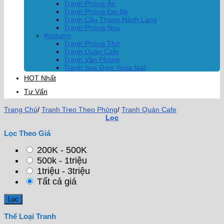
Tranh Phòng Ăn
Tranh Phòng Em Bé
Tranh Cầu Thang Hành Lang
Tranh Phòng Ngủ
#column
Tranh Phòng Thờ
Tranh Quán Cafe
Tranh Văn Phòng
Tranh Spa Gym Yoga Nail
HOT Nhất
Tư Vấn
Trang Chủ
/
Tranh Treo Theo Phòng
/
Tranh Quán Cafe
Lọc
Lọc Theo Giá
200K - 500K
500k - 1triệu
1triệu - 3triệu
Tất cả giá
Thể Loại Tranh