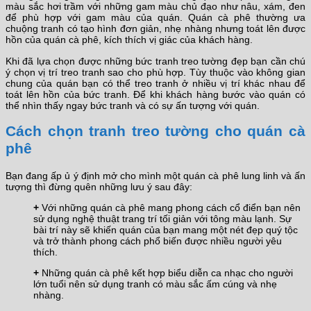
màu sắc hơi trầm với những gam màu chủ đạo như nâu, xám, đen
để phù hợp với gam màu của quán. Quán cà phê thường ưa
chuộng tranh có tạo hình đơn giản, nhẹ nhàng nhưng toát lên được
hồn của quán cà phê, kích thích vị giác của khách hàng.
Khi đã lựa chọn được những bức tranh treo tường đẹp bạn cần chú
ý chọn vị trí treo tranh sao cho phù hợp. Tùy thuộc vào không gian
chung của quán bạn có thể treo tranh ở nhiều vị trí khác nhau để
toát lên hồn của bức tranh. Để khi khách hàng bước vào quán có
thể nhìn thấy ngay bức tranh và có sự ấn tượng với quán.
Cách chọn tranh treo tường cho quán cà
phê
Bạn đang ấp ủ ý định mở cho mình một quán cà phê lung linh và ấn
tượng thì đừng quên những lưu ý sau đây:
+
Với những quán cà phê mang phong cách cổ điển bạn nên
sử dụng nghệ thuật trang trí tối giản với tông màu lạnh. Sự
bài trí này sẽ khiến quán của bạn mang một nét đẹp quý tộc
và trở thành phong cách phổ biến được nhiều người yêu
thích.
+
Những quán cà phê kết hợp biểu diễn ca nhạc cho người
lớn tuổi nên sử dụng tranh có màu sắc ấm cúng và nhẹ
nhàng.