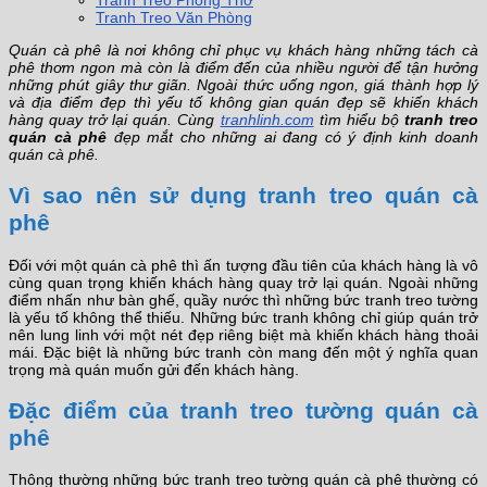
Tranh Treo Phòng Thờ
Tranh Treo Văn Phòng
Quán cà phê là nơi không chỉ phục vụ khách hàng những tách cà
phê thơm ngon mà còn là điểm đến của nhiều người để tận hưởng
những phút giây thư giãn. Ngoài thức uống ngon, giá thành hợp lý
và địa điểm đẹp thì yếu tố không gian quán đẹp sẽ khiến khách
hàng quay trở lại quán. Cùng
tranhlinh.com
tìm hiểu bộ
tranh treo
quán cà phê
đẹp mắt cho những ai đang có ý định kinh doanh
quán cà phê.
Vì sao nên sử dụng tranh treo quán cà
phê
Đối với một quán cà phê thì ấn tượng đầu tiên của khách hàng là vô
cùng quan trọng khiến khách hàng quay trở lại quán. Ngoài những
điểm nhấn như bàn ghế, quầy nước thì những bức tranh treo tường
là yếu tố không thể thiếu. Những bức tranh không chỉ giúp quán trở
nên lung linh với một nét đẹp riêng biệt mà khiến khách hàng thoải
mái. Đặc biệt là những bức tranh còn mang đến một ý nghĩa quan
trọng mà quán muốn gửi đến khách hàng.
Đặc điểm của tranh treo tường quán cà
phê
Thông thường những bức tranh treo tường quán cà phê thường có