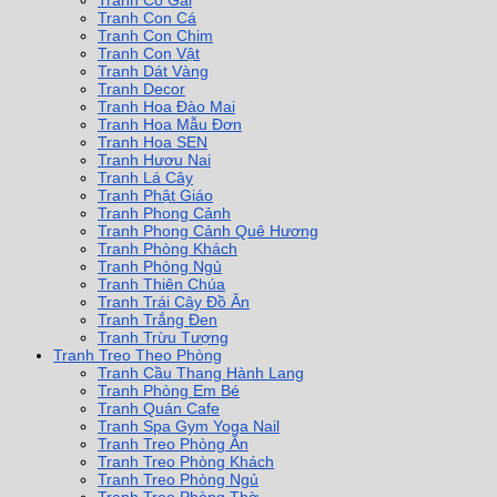
Tranh Cô Gái
Tranh Con Cá
Tranh Con Chim
Tranh Con Vật
Tranh Dát Vàng
Tranh Decor
Tranh Hoa Đào Mai
Tranh Hoa Mẫu Đơn
Tranh Hoa SEN
Tranh Hươu Nai
Tranh Lá Cây
Tranh Phật Giáo
Tranh Phong Cảnh
Tranh Phong Cảnh Quê Hương
Tranh Phòng Khách
Tranh Phòng Ngủ
Tranh Thiên Chúa
Tranh Trái Cây Đồ Ăn
Tranh Trắng Đen
Tranh Trừu Tượng
Tranh Treo Theo Phòng
Tranh Cầu Thang Hành Lang
Tranh Phòng Em Bé
Tranh Quán Cafe
Tranh Spa Gym Yoga Nail
Tranh Treo Phòng Ăn
Tranh Treo Phòng Khách
Tranh Treo Phòng Ngủ