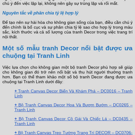
chú ý đến việc lặp lại, không nên gây sự trùng lặp và rối mắt.
Nguyên tắc về phân chia tỷ lệ hợp lý
Để tạo nên sự hài hòa cho không gian sống của bạn, điều cần chú ý
đến chính là bố cục và sự phân chia tỷ lệ sao cho hợp lý trong màu
sắc, kích thước và cả số lượng của tranh Decor trong việc trang trí
nội thất.
Một số mẫu tranh Decor nổi bật được ưa
chuộng tại Tranh Linh
Việc lựa chọn cho không gian một bộ tranh Decor phù hợp sẽ giúp
cho không gian đó trở nên nổi bật và thu hút người thưởng tranh
hơn. Bạn có thể tham khảo một số bộ tranh Decor đang được ưa
chuộng tại Tranh Linh dưới đây:
+
Tranh Canvas Decor Biển Và Khám Phá – DC0016 – Tranh
Linh
+
Bộ Tranh Canvas Decor Hoa Và Bươm Bướm – DC0265 –
Tranh Linh
+
Bộ Tranh Canvas Decor Cô Gái Và Chiếc Lá – DC0435 –
Tranh Linh
+
Bộ Tranh Canvas Treo Tường Trang Trí DECOR – DC0706-