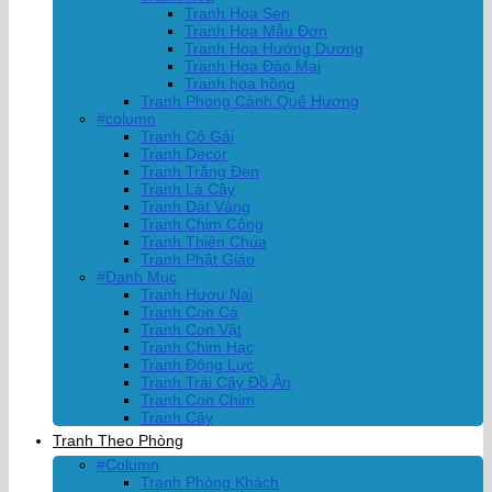
Tranh Hoa Sen
Tranh Hoa Mẫu Đơn
Tranh Hoa Hướng Dương
Tranh Hoa Đào Mai
Tranh hoa hồng
Tranh Phong Cảnh Quê Hương
#column
Tranh Cô Gái
Tranh Decor
Tranh Trắng Đen
Tranh Lá Cây
Tranh Dát Vàng
Tranh Chim Công
Tranh Thiên Chúa
Tranh Phật Giáo
#Danh Mục
Tranh Hươu Nai
Tranh Con Cá
Tranh Con Vật
Tranh Chim Hạc
Tranh Động Lực
Tranh Trái Cây Đồ Ăn
Tranh Con Chim
Tranh Cây
Tranh Theo Phòng
#Column
Tranh Phòng Khách