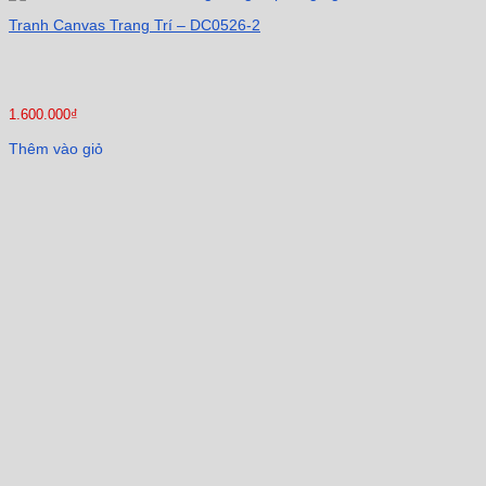
Tranh Canvas Trang Trí – DC0526-2
1.600.000
₫
Thêm vào giỏ