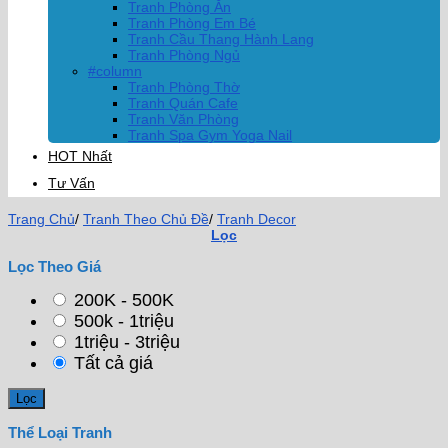
Tranh Phòng Ăn
Tranh Phòng Em Bé
Tranh Cầu Thang Hành Lang
Tranh Phòng Ngủ
#column
Tranh Phòng Thờ
Tranh Quán Cafe
Tranh Văn Phòng
Tranh Spa Gym Yoga Nail
HOT Nhất
Tư Vấn
Trang Chủ
/
Tranh Theo Chủ Đề
/
Tranh Decor
Lọc
Lọc Theo Giá
200K - 500K
500k - 1triệu
1triệu - 3triệu
Tất cả giá
Thể Loại Tranh