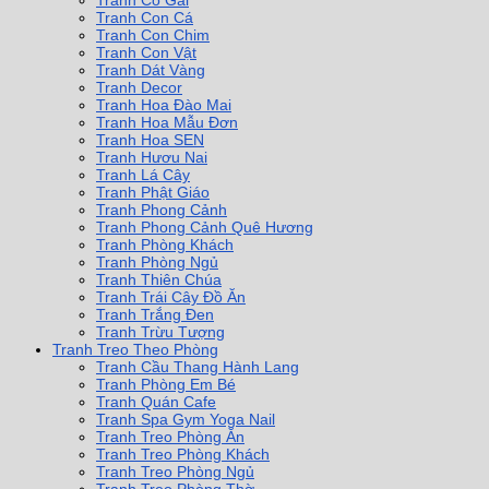
Tranh Cô Gái
Tranh Con Cá
Tranh Con Chim
Tranh Con Vật
Tranh Dát Vàng
Tranh Decor
Tranh Hoa Đào Mai
Tranh Hoa Mẫu Đơn
Tranh Hoa SEN
Tranh Hươu Nai
Tranh Lá Cây
Tranh Phật Giáo
Tranh Phong Cảnh
Tranh Phong Cảnh Quê Hương
Tranh Phòng Khách
Tranh Phòng Ngủ
Tranh Thiên Chúa
Tranh Trái Cây Đồ Ăn
Tranh Trắng Đen
Tranh Trừu Tượng
Tranh Treo Theo Phòng
Tranh Cầu Thang Hành Lang
Tranh Phòng Em Bé
Tranh Quán Cafe
Tranh Spa Gym Yoga Nail
Tranh Treo Phòng Ăn
Tranh Treo Phòng Khách
Tranh Treo Phòng Ngủ