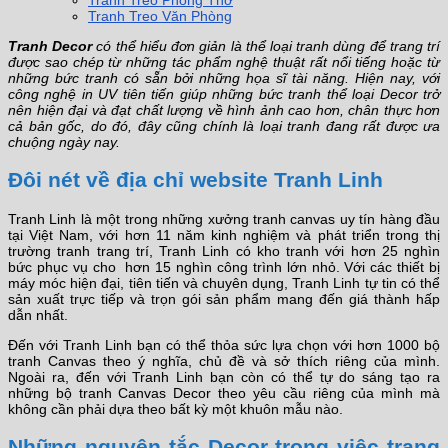
Tranh Treo Phòng Thờ
Tranh Treo Văn Phòng
Tranh Decor
có thể hiểu đơn giản là thể loại tranh dùng để trang trí
được sao chép từ những tác phẩm nghệ thuật rất nổi tiếng hoặc từ
những bức tranh có sẵn bởi những họa sĩ tài năng. Hiện nay, với
công nghệ in UV tiên tiến giúp những bức tranh thể loại Decor trở
nên hiện đại và đạt chất lượng về hình ảnh cao hơn, chân thực hơn
cả bản gốc, do đó, đây cũng chính là loại tranh đang rất được ưa
chuộng ngày nay.
Đôi nét về địa chỉ website Tranh Linh
Tranh Linh là một trong những xưởng tranh canvas uy tín hàng đầu
tại Việt Nam, với hơn 11 năm kinh nghiệm và phát triển trong thị
trường tranh trang trí, Tranh Linh có kho tranh với hơn 25 nghìn
bức phục vụ cho hơn 15 nghìn công trình lớn nhỏ. Với các thiết bị
máy móc hiện đại, tiên tiến và chuyên dụng, Tranh Linh tự tin có thể
sản xuất trực tiếp và trọn gói sản phẩm mang đến giá thành hấp
dẫn nhất.
Đến với Tranh Linh bạn có thể thỏa sức lựa chọn với hơn 1000 bộ
tranh Canvas theo ý nghĩa, chủ đề và sở thích riêng của mình.
Ngoài ra, đến với Tranh Linh bạn còn có thể tự do sáng tạo ra
những bộ tranh Canvas Decor theo yêu cầu riêng của mình mà
không cần phải dựa theo bất kỳ một khuôn mẫu nào.
Những nguyên tắc Decor trong việc trang