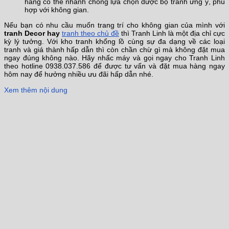
hàng có thể nhanh chóng lựa chọn được bộ tranh ưng ý, phù
hợp với không gian.
Nếu bạn có nhu cầu muốn trang trí cho không gian của mình với
tranh Decor hay
tranh theo chủ đề
thì Tranh Linh là một địa chỉ cực
kỳ lý tưởng. Với kho tranh khổng lồ cùng sự đa dạng về các loại
tranh và giá thành hấp dẫn thì còn chần chừ gì mà không đặt mua
ngay đúng không nào. Hãy nhấc máy và gọi ngay cho Tranh Linh
theo hotline 0938.037.586 để được tư vấn và đặt mua hàng ngay
hôm nay để hưởng nhiều ưu đãi hấp dẫn nhé.
Xem thêm nội dung