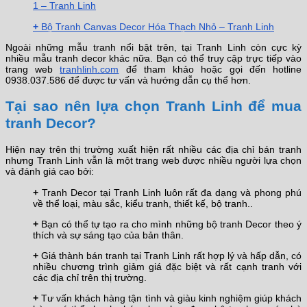
1 – Tranh Linh
+
Bộ Tranh Canvas Decor Hóa Thạch Nhỏ – Tranh Linh
Ngoài những mẫu tranh nổi bật trên, tại Tranh Linh còn cực kỳ
nhiều mẫu tranh decor khác nữa. Bạn có thể truy cập trực tiếp vào
trang web
tranhlinh.com
để tham khảo hoặc gọi đến hotline
0938.037.586 để được tư vấn và hướng dẫn cụ thể hơn.
Tại sao nên lựa chọn Tranh Linh để mua
tranh Decor?
Hiện nay trên thị trường xuất hiện rất nhiều các địa chỉ bán tranh
nhưng Tranh Linh vẫn là một trang web được nhiều người lựa chọn
và đánh giá cao bởi:
+
Tranh Decor tại Tranh Linh luôn rất đa dạng và phong phú
về thể loại, màu sắc, kiểu tranh, thiết kế, bộ tranh..
+
Bạn có thể tự tạo ra cho mình những bộ tranh Decor theo ý
thích và sự sáng tạo của bản thân.
+
Giá thành bán tranh tại Tranh Linh rất hợp lý và hấp dẫn, có
nhiều chương trình giảm giá đặc biệt và rất cạnh tranh với
các địa chỉ trên thị trường.
+
Tư vấn khách hàng tận tình và giàu kinh nghiệm giúp khách