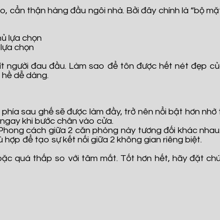
cẩn thận hàng đầu ngôi nhà. Bởi đây chính là “bộ mặt”
 lựa chọn
ông ít người đau đầu. Làm sao để tôn được hết nét đẹp
 hề dễ dàng.
phía sau ghế sẽ được làm đầy, trở nên nổi bật hơn nhờ 
 ngay khi bước chân vào cửa.
Phong cách giữa 2 căn phòng này tương đối khác nhau.
hợp để tạo sự kết nối giữa 2 không gian riêng biệt.
ặc quá thấp so với tâm mắt. Tốt hơn hết, hãy đặt chú