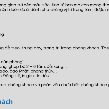
g gian trở nên màu sắc, tinh tế hơn mà còn mang theo 
a đình luôn ưu ái dành cho chúng vị trí trung tâm, được 
h
ng để treo, trưng bày, trang trí trong phòng khách. T
ch căn phòng)
ang, ghép bộ 2 – 6 tấm, đối xứng…
 giáo, đạo Phật, phong thủy…
nh Đông Hồ, in giả sơn dầu…
treo phòng khách và phân vân chưa biết phòng khách p
hách