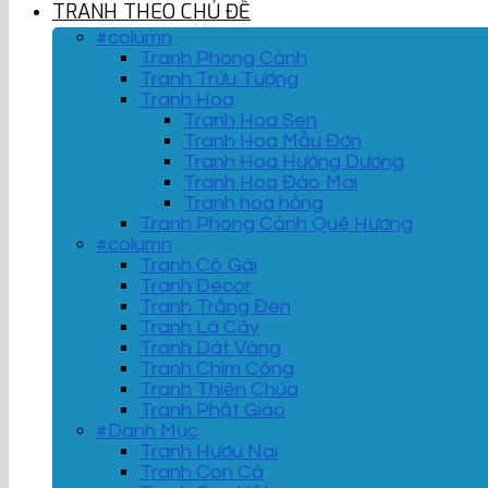
TRANH THEO CHỦ ĐỀ
#column
Tranh Phong Cảnh
Tranh Trừu Tượng
Tranh Hoa
Tranh Hoa Sen
Tranh Hoa Mẫu Đơn
Tranh Hoa Hướng Dương
Tranh Hoa Đào Mai
Tranh hoa hồng
Tranh Phong Cảnh Quê Hương
#column
Tranh Cô Gái
Tranh Decor
Tranh Trắng Đen
Tranh Lá Cây
Tranh Dát Vàng
Tranh Chim Công
Tranh Thiên Chúa
Tranh Phật Giáo
#Danh Mục
Tranh Hươu Nai
Tranh Con Cá