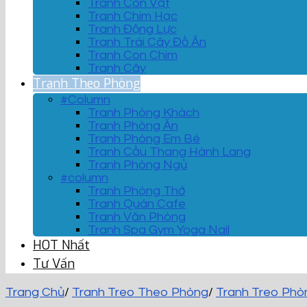
Tranh Con Vật
Tranh Chim Hạc
Tranh Động Lực
Tranh Trái Cây Đồ Ăn
Tranh Con Chim
Tranh Cây
Tranh Theo Phòng
#Column
Tranh Phòng Khách
Tranh Phòng Ăn
Tranh Phòng Em Bé
Tranh Cầu Thang Hành Lang
Tranh Phòng Ngủ
#column
Tranh Phòng Thờ
Tranh Quán Cafe
Tranh Văn Phòng
Tranh Spa Gym Yoga Nail
HOT Nhất
Tư Vấn
Trang Chủ
/
Tranh Treo Theo Phòng
/
Tranh Treo Phò