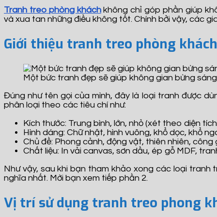
Tranh treo phòng khách
không chỉ góp phần giúp khôn
và xua tan những điều không tốt. Chính bởi vậy, các gi
Giới thiệu tranh treo phòng khác
Một bức tranh đẹp sẽ giúp không gian bừng sáng
Đúng như tên gọi của mình, đây là loại tranh được dù
phân loại theo các tiêu chí như:
Kích thước: Trung bình, lớn, nhỏ (xét theo diện tí
Hình dáng: Chữ nhật, hình vuông, khổ dọc, khổ ng
Chủ đề: Phong cảnh, động vật, thiên nhiên, công
Chất liệu: In vải canvas, sơn dầu, ép gỗ MDF, tra
Như vậy, sau khi bạn tham khảo xong các loại tranh 
nghĩa nhất. Mời bạn xem tiếp phần 2.
Vị trí sử dụng tranh treo phong k