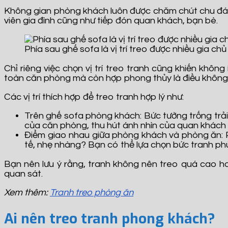
Không gian phòng khách luôn được chăm chút chu đáo, 
viên gia đình cũng như tiếp đón quan khách, bạn bè.
Phía sau ghế sofa là vị trí treo được nhiều gia chủ
Chỉ riêng việc chọn vị trí treo tranh cũng khiến kh
toàn căn phòng mà còn hợp phong thủy là điều không
Các vị trí thích hợp để treo tranh hợp lý như:
Trên ghế sofa phòng khách: Bức tường trống trải 
của căn phòng, thu hút ánh nhìn của quan khách
Điểm giao nhau giữa phòng khách và phòng ăn: 
tế, nhẹ nhàng? Bạn có thể lựa chọn bức tranh phù 
Bạn nên lưu ý rằng, tranh không nên treo quá cao ho
quan sát.
Xem thêm:
Tranh treo phòng ăn
Ai nên treo tranh phong khách?