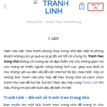
Skip
GÓC TƯ
0
to
VẤN
content
Trang Chủ
/
Tranh Treo Theo Phòng
LỌC
Hiện nay việc treo tranh phong thủy trong nhà đặc biệt là phòng
khách không còn gì quá xa lạ gì đối với tất cả chúng ta.
Tranh treo
trong nhà
không chỉ mang lại vẻ đẹp thẩm mỹ cho không gian mà
còn mang lại nhiều nguồn năng lượng tích cực, giúp xua đuổi tà
ma, những vận xui đen đủi để căn nhà hút tài lộc, may mắn. Vậy có
những bức tranh nào phù hợp để treo trong nhà và cách chọn
tranh như nào để hút tài, hút lộc? Bạn đọc hãy cùng
Tranh Linh
tìm
hiểu thông tin bài viết dưới đây để biết chi tiết.
Tranh Linh – đôi nét về tranh treo trong nhà
Bạn muốn tìm một bức tranh treo trong nhà để trang trí cho