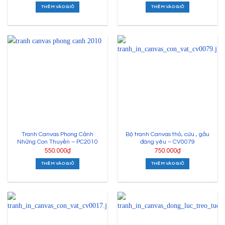
có mũi thuyền hướng vào trong để mang lại điều tốt đẹp. Chọn
THÊM VÀO GIỎ
THÊM VÀO GIỎ
tranh tuấn mã nên chọn tranh có hình ảnh đầu tuấn mã hướng
vào trong phòng. Bạn nên hạn chế treo tranh mãnh thú vì nếu
treo tranh không may mắn sẽ khiến cả năm bạn bị gặp xui xẻo.
Không nên chọn mua những bức tranh có màu sắc tăm tối,
ảm đạm
Tranh dùng để ngắm nhìn đem lại cảm giác thanh thản, nhẹ
nhàng cho người xem. Tranh có ảnh hưởng rất lớn đến tâm trạng
người nhìn nên bạn cần tránh những bức tranh với màu sắc tối
tăm, ảm đạm hay có những cảnh, hình ảnh xơ xác, lạnh lẽo,…
Những bức tranh đó sẽ tạo một bầu không khí bi quan, không có
Tranh Canvas Phong Cảnh
Bộ tranh Canvas thỏ, cừu , gấu
sinh khí, ảnh hưởng đến tâm trạng mỗi người. Những tranh có
Những Con Thuyền – PC2010
đáng yêu – CV0079
màu sắc đậm cũng không nên chọn bởi sẽ mang đến cảm giác u
550.000
₫
750.000
₫
sầu, nặng nề .
THÊM VÀO GIỎ
THÊM VÀO GIỎ
Một số bức tranh treo trong nhà nổi bật tại Tranh
Linh
Tranh Linh có rất nhiều mẫu tranh treo trong nhà đa dạng về kiểu
dáng, mẫu mã với nhiều chủ đề khác nhau. Bạn có thể tham khảo