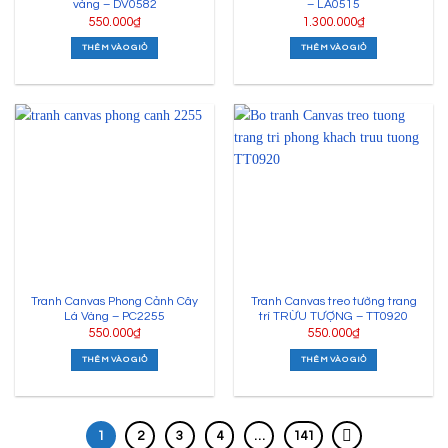
vàng – DV0582
– LA0515
550.000
₫
1.300.000
₫
THÊM VÀO GIỎ
THÊM VÀO GIỎ
Tranh Canvas Phong Cảnh Cây
Tranh Canvas treo tường trang
Lá Vàng – PC2255
trí TRỪU TƯỢNG – TT0920
550.000
₫
550.000
₫
THÊM VÀO GIỎ
THÊM VÀO GIỎ
1
2
3
4
…
141