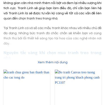
không gian căn nhà mình thêm nổi bật và đem lại nhiều vượng khí
tích cực. Tranh Linh sẽ giúp bạn làm điều đó, chỉ cần bạn liên hệ
với Tranh Linh là sẽ được tư vấn kỹ càng về tất cả các vấn đề liên
quan đến chọn tranh treo trong nhà.
Tại Tranh Linh có vô số các mẫu tranh khác nhau với nhiều chủ đề
đa dạng. Những bức tranh đó chắc chắn sẽ khiến bạn vô cùng
thích thú bởi lỗi thiết kế sáng tạo tài hoa của các nghệ nhân nơi
đây.
Nguyên tắc vàng khi chọn mua tranh treo trong
nhà
Xem thêm nội dung
Những nguyên tắc này sẽ giúp bạn lựa chọn được bức tranh đẹp
mang lại nhiều ý nghĩa phong thủy tốt đẹp nhất. Các nguyên tắc
đó như sau:
Chọn mua tranh theo phong cách
Chúng ta thường mắc phải sai lầm chỉ cần nhìn thấy một sản
phẩm đẹp về mẫu mã là có thể sẵn sàng móc ví tiền ra để mua
dù chưa biết nó có phù hợp hay không. Nhưng khi chọn tranh treo