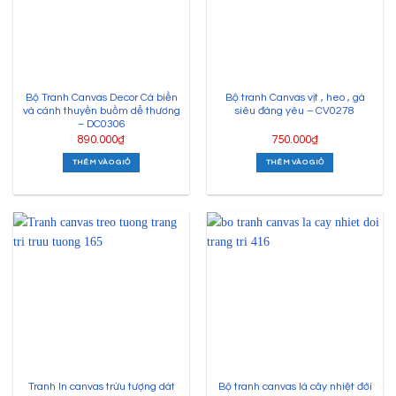
Bộ Tranh Canvas Decor Cá biển
Bộ tranh Canvas vịt , heo , gà
và cánh thuyền buồm dễ thương
siêu đáng yêu – CV0278
– DC0306
890.000
₫
750.000
₫
THÊM VÀO GIỎ
THÊM VÀO GIỎ
Tranh In canvas trừu tượng dát
Bộ tranh canvas lá cây nhiệt đới