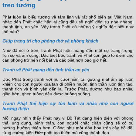
treo tường
Phật luôn là biểu tượng về tâm linh và rất phổ biến tại Việt Nam,
nhắc đến Phật chắc hẳn ai cũng đều sẽ nghĩ đến sự nhẹ nhàng,
thanh tịnh, an yên. Vậy tranh Phật có những ý nghĩa đặc biệt như
thế nào?
Giúp trang trí cho phòng thờ và phòng khách
Như đã nói ở trên, tranh Phật luôn mang đến một sự trang trọng,
lịch sự và ấm cúng. Đặc biệt bức tranh về Phật còn giúp tô điểm cho
căn phòng trở nên nổi bật và đặc biệt hơn bao giờ hết.
Tranh về Phật mang đến tinh thần an yên
Đức Phật trong tranh với nụ cười hiền từ, gương mặt ấm áp luôn
khiến cho con người xua tan đi phiền muộn, tinh thần luôn tỉnh táo,
thanh tịch và bình yên đến lạ. Trước Phật, dường như bao nhiêu
giận hờn, ghen tuông đều được buông xuống.
Tranh Phật thể hiện sự tôn kính và nhắc nhở con người
hướng thiện
Mỗi ngày nhìn thấy Phật hay vị Bồ Tát đang hiện diện với phong
thái ung dung, bình thản, con người chắc chắn cũng sẽ có xu
hướng hướng thiện hơn. Giống như một đóa hoa trên cây bồ đề,
từng chứng kiến Đức phật tọa thiền mà cũng thành đạo.