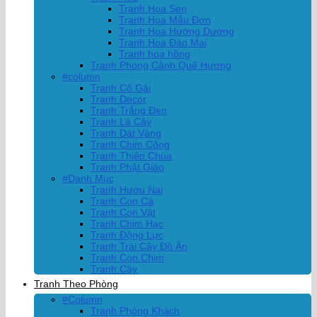
Tranh Hoa Sen
Tranh Hoa Mẫu Đơn
Tranh Hoa Hướng Dương
Tranh Hoa Đào Mai
Tranh hoa hồng
Tranh Phong Cảnh Quê Hương
#column
Tranh Cô Gái
Tranh Decor
Tranh Trắng Đen
Tranh Lá Cây
Tranh Dát Vàng
Tranh Chim Công
Tranh Thiên Chúa
Tranh Phật Giáo
#Danh Mục
Tranh Hươu Nai
Tranh Con Cá
Tranh Con Vật
Tranh Chim Hạc
Tranh Động Lực
Tranh Trái Cây Đồ Ăn
Tranh Con Chim
Tranh Cây
Tranh Theo Phòng
#Column
Tranh Phòng Khách