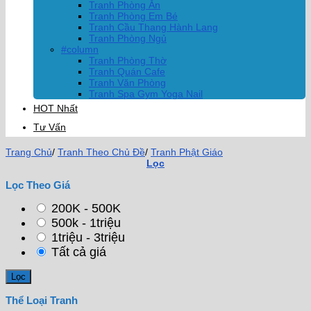
Tranh Phòng Ăn
Tranh Phòng Em Bé
Tranh Cầu Thang Hành Lang
Tranh Phòng Ngủ
#column
Tranh Phòng Thờ
Tranh Quán Cafe
Tranh Văn Phòng
Tranh Spa Gym Yoga Nail
HOT Nhất
Tư Vấn
Trang Chủ
/
Tranh Theo Chủ Đề
/
Tranh Phật Giáo
Lọc
Lọc Theo Giá
200K - 500K
500k - 1triệu
1triệu - 3triệu
Tất cả giá
Thể Loại Tranh