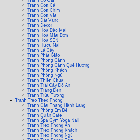
Tranh Cô Gái
Tranh Con Cá
Tranh Con Chim
Tranh Con Vật
Tranh Dát Vàng
Tranh Decor
Tranh Hoa Đào Mai
Tranh Hoa Mẫu Đơn
Tranh Hoa SEN
Tranh Hươu Nai
Tranh Lá Cây
Tranh Phật Giáo
Tranh Phong Cảnh
Tranh Phong Cảnh Quê Hương
Tranh Phòng Khách
Tranh Phòng Ngủ
Tranh Thiên Chúa
Tranh Trái Cây Đồ Ăn
Tranh Trắng Đen
Tranh Trừu Tượng
Tranh Treo Theo Phòng
Tranh Cầu Thang Hành Lang
Tranh Phòng Em Bé
Tranh Quán Cafe
Tranh Spa Gym Yoga Nail
Tranh Treo Phòng Ăn
Tranh Treo Phòng Khách
Tranh Treo Phòng Ngủ