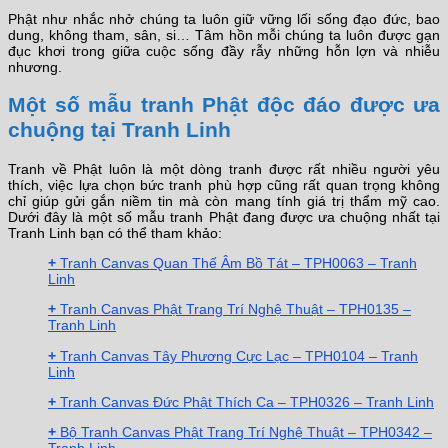
Phật như nhắc nhở chúng ta luôn giữ vững lối sống đạo đức, bao
dung, không tham, sân, si… Tâm hồn mỗi chúng ta luôn được gạn
đục khơi trong giữa cuộc sống đầy rẫy những hỗn lợn và nhiễu
nhương.
Một số mẫu tranh Phật độc đáo được ưa
chuộng tại Tranh Linh
Tranh về Phật luôn là một dòng tranh được rất nhiều người yêu
thích, việc lựa chọn bức tranh phù hợp cũng rất quan trọng không
chỉ giúp gửi gắn niềm tin mà còn mang tính giá trị thẩm mỹ cao.
Dưới đây là một số mẫu tranh Phật đang được ưa chuộng nhất tại
Tranh Linh bạn có thể tham khảo:
+
Tranh Canvas Quan Thế Âm Bồ Tát – TPH0063 – Tranh
Linh
+
Tranh Canvas Phật Trang Trí Nghệ Thuật – TPH0135 –
Tranh Linh
+
Tranh Canvas Tây Phương Cực Lạc – TPH0104 – Tranh
Linh
+
Tranh Canvas Đức Phật Thích Ca – TPH0326 – Tranh Linh
+
Bộ Tranh Canvas Phật Trang Trí Nghệ Thuật – TPH0342 –
Tranh Linh