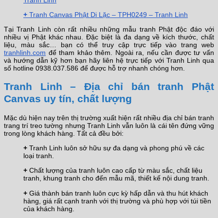
+
Tranh Canvas Phật Di Lặc – TPH0249 – Tranh Linh
Tại Tranh Linh còn rất nhiều những mẫu tranh Phật độc đáo với
nhiều vị Phật khác nhau. Đặc biệt là đa dạng về kích thước, chất
liệu, màu sắc… bạn có thể truy cập trực tiếp vào trang web
tranhlinh.com
để tham khảo thêm. Ngoài ra, nếu cần được tư vấn
và hướng dẫn kỹ hơn bạn hãy liên hệ trực tiếp với Tranh Linh qua
số hotline 0938.037.586 để được hỗ trợ nhanh chóng hơn.
Tranh Linh – Địa chỉ bán tranh Phật
Canvas uy tín, chất lượng
Mặc dù hiện nay trên thị trường xuất hiện rất nhiều địa chỉ bán tranh
trang trí treo tường nhưng Tranh Linh vẫn luôn là cái tên đứng vững
trong lòng khách hàng. Tất cả đều bởi:
+
Tranh Linh luôn sở hữu sự đa dạng và phong phú về các
loại tranh.
+
Chất lượng của tranh luôn cao cấp từ màu sắc, chất liệu
tranh, khung tranh cho đến mẫu mã, thiết kế nội dung tranh.
+
Giá thành bán tranh luôn cực kỳ hấp dẫn và thu hút khách
hàng, giá rất cạnh tranh với thị trường và phù hợp với túi tiền
của khách hàng.