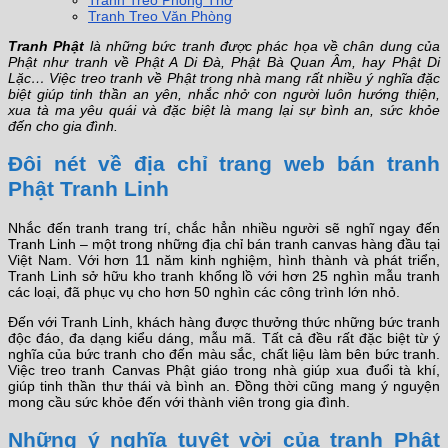
Tranh Treo Phòng Thờ
Tranh Treo Văn Phòng
Tranh Phật
là những bức tranh được phác họa về chân dung của
Phật như tranh về Phật A Di Đà, Phật Bà Quan Âm, hay Phật Di
Lặc… Việc treo tranh về Phật trong nhà mang rất nhiều ý nghĩa đặc
biệt giúp tinh thần an yên, nhắc nhở con người luôn hướng thiện,
xua tà ma yêu quái và đặc biệt là mang lại sự bình an, sức khỏe
đến cho gia đình.
Đôi nét về địa chỉ trang web bán tranh
Phật Tranh Linh
Nhắc đến tranh trang trí, chắc hẳn nhiều người sẽ nghĩ ngay đến
Tranh Linh – một trong những địa chỉ bán tranh canvas hàng đầu tại
Việt Nam. Với hơn 11 năm kinh nghiệm, hình thành và phát triển,
Tranh Linh sở hữu kho tranh khổng lồ với hơn 25 nghìn mẫu tranh
các loại, đã phục vụ cho hơn 50 nghìn các công trình lớn nhỏ.
Đến với Tranh Linh, khách hàng được thưởng thức những bức tranh
độc đáo, đa dạng kiểu dáng, mẫu mã. Tất cả đều rất đặc biệt từ ý
nghĩa của bức tranh cho đến màu sắc, chất liệu làm bên bức tranh.
Việc treo tranh Canvas Phật giáo trong nhà giúp xua đuổi tà khí,
giúp tinh thần thư thái và bình an. Đồng thời cũng mang ý nguyện
mong cầu sức khỏe đến với thành viên trong gia đình.
Những ý nghĩa tuyệt vời của tranh Phật