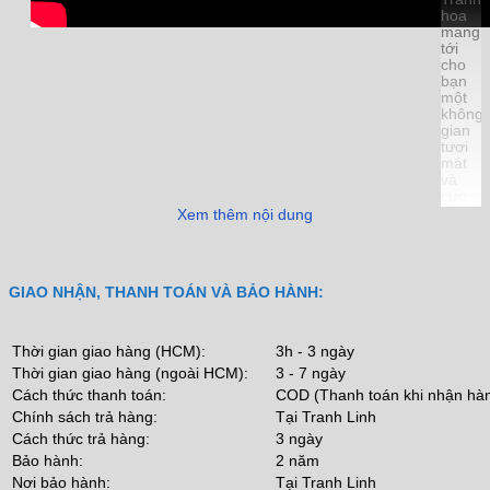
hoa
mang
tới
cho
bạn
một
không
gian
tươi
mát
và
cực
kỳ dễ
Xem thêm nội dung
phối
với
nội
thất
GIAO NHẬN, THANH TOÁN VÀ BẢO HÀNH:
xung
quanh.
Bộ
sưu
Thời gian giao hàng (HCM):
3h - 3 ngày
tập
Thời gian giao hàng (ngoài HCM):
3 - 7 ngày
chọn
lọc
Cách thức thanh toán:
COD (Thanh toán khi nhận hà
với
Chính sách trả hàng:
Tại Tranh Linh
hàng
Cách thức trả hàng:
3 ngày
ngàn
mẫu
Bảo hành:
2 năm
tranh
Nơi bảo hành:
Tại Tranh Linh