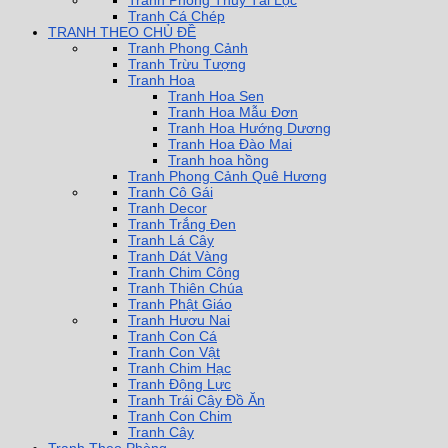
Tranh Phong Thủy Tài Lộc
Tranh Cá Chép
TRANH THEO CHỦ ĐỀ
Tranh Phong Cảnh
Tranh Trừu Tượng
Tranh Hoa
Tranh Hoa Sen
Tranh Hoa Mẫu Đơn
Tranh Hoa Hướng Dương
Tranh Hoa Đào Mai
Tranh hoa hồng
Tranh Phong Cảnh Quê Hương
Tranh Cô Gái
Tranh Decor
Tranh Trắng Đen
Tranh Lá Cây
Tranh Dát Vàng
Tranh Chim Công
Tranh Thiên Chúa
Tranh Phật Giáo
Tranh Hươu Nai
Tranh Con Cá
Tranh Con Vật
Tranh Chim Hạc
Tranh Động Lực
Tranh Trái Cây Đồ Ăn
Tranh Con Chim
Tranh Cây