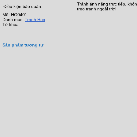
hoa
Tránh ánh nắng trực tiếp, khô
canva
Điều kiện bảo quản:
treo tranh ngoài trời
hoa
tại
Mã:
HO0401
tranh
Danh mục:
Tranh Hoa
Linh
Từ khóa:
giúp
bạn
thoải
mái
Sản phẩm tương tự
lựa
chọn.
✅ Bộ
sưu
tập
tranh
canva
hoa
với
hơn
5.000
mẫu
với
rất
nhiều
chủ
đề.
Tranh
canva