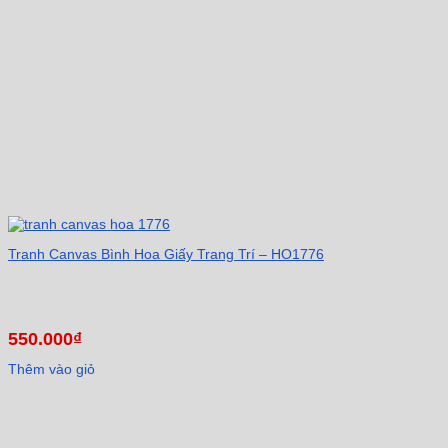
canva
hoa
cosmo
tranh
canva
hoa
lan,
tranh
canva
hoa
anh
đào...
✅
Tranh
canva
ngày
Tranh Canvas Bình Hoa Giấy Trang Trí – HO1776
nay
đang
chở
thành
lựa
chọn
550.000
₫
hàng
đầu
Thêm vào giỏ
trong
trang
trí
nhà
cửa,