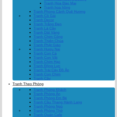
Tranh Hoa Đào Mai
Tranh hoa hồng
Tranh Phong Cảnh Quê Hương
Tranh Cô Gái
Tranh Decor
Tranh Trắng Đen
Tranh Lá Cây
Tranh Dát Vàng
Tranh Chim Công
Tranh Thiên Chúa
Tranh Phật Giáo
Tranh Hươu Nai
Tranh Con Cá
Tranh Con Vật
Tranh Chim Hạc
Tranh Động Lực
Tranh Trái Cây Đồ Ăn
Tranh Con Chim
Tranh Cây
Tranh Theo Phòng
Tranh Phòng Khách
Tranh Phòng Ăn
Tranh Phòng Em Bé
Tranh Cầu Thang Hành Lang
Tranh Phòng Ngủ
Tranh Phòng Thờ
Tranh Quán Cafe