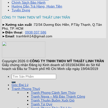
Chính Sách Bảo Hành
Hướng Dẫn Trả Hàng, Hoàn Tiền
Tuyển Dụng
CÔNG TY TNHH TMDV MỸ THUẬT LINH TRẦN
►
Xưởng sản xuất
:72/34 Dương Đức Hiền, P.Tây Thạnh, Q.Tân
Phú, TP. HCM
►
Điện thoại
:
0938 037 586
►
Email
: tranhlinh14@gmail.com
Copyright 2026 ©
CÔNG TY TNHH TMDV MỸ THUẬT LINH TRẦN
Giấy chứng nhận Đăng ký Kinh doanh số 0315634384 do Sở Kế
hoạch và Đầu tư Thành phố Hồ Chí Minh cấp ngày 19/04/2019
Góc Đại Lý
Tranh Phong Thuỷ
Tranh Phong Cảnh Sơn Thủy
Tranh Ngựa – Mã Đáo Thành Công
Tranh Thuận Buồm Xuôi Gió
Tranh Tứ Quý