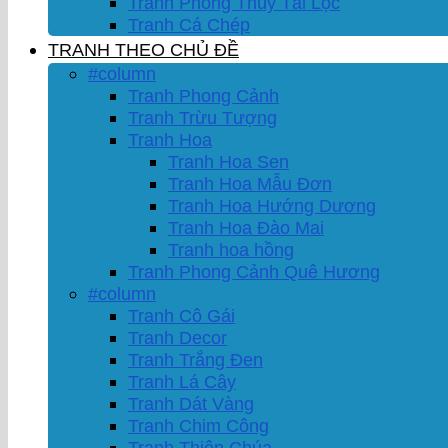
Tranh Phong Thủy Tài Lộc
Tranh Cá Chép
TRANH THEO CHỦ ĐỀ
#column
Tranh Phong Cảnh
Tranh Trừu Tượng
Tranh Hoa
Tranh Hoa Sen
Tranh Hoa Mẫu Đơn
Tranh Hoa Hướng Dương
Tranh Hoa Đào Mai
Tranh hoa hồng
Tranh Phong Cảnh Quê Hương
#column
Tranh Cô Gái
Tranh Decor
Tranh Trắng Đen
Tranh Lá Cây
Tranh Dát Vàng
Tranh Chim Công
Tranh Thiên Chúa