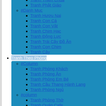
Tranh Phật Giáo
#Danh Mục
Tranh Hươu Nai
Tranh Con Cá
Tranh Con Vật
Tranh Chim Hạc
Tranh Động Lực
Tranh Trái Cây Đồ Ăn
Tranh Con Chim
Tranh Cây
Tranh Theo Phòng
#Column
Tranh Phòng Khách
Tranh Phòng Ăn
Tranh Phòng Em Bé
Tranh Cầu Thang Hành Lang
Tranh Phòng Ngủ
#column
Tranh Phòng Thờ
Tranh Quán Cafe