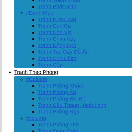
Tranh Phật Giáo
#Danh Mục
Tranh Hươu Nai
Tranh Con Cá
Tranh Con Vật
Tranh Chim Hạc
Tranh Động Lực
Tranh Trái Cây Đồ Ăn
Tranh Con Chim
Tranh Cây
Tranh Theo Phòng
#Column
Tranh Phòng Khách
Tranh Phòng Ăn
Tranh Phòng Em Bé
Tranh Cầu Thang Hành Lang
Tranh Phòng Ngủ
#column
Tranh Phòng Thờ
Tranh Quán Cafe