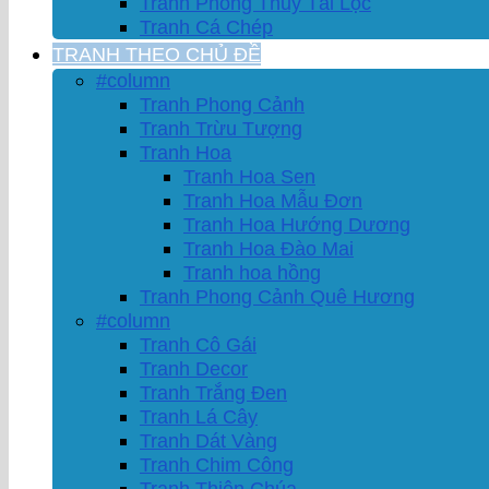
Tranh Phong Thủy Tài Lộc
Tranh Cá Chép
TRANH THEO CHỦ ĐỀ
#column
Tranh Phong Cảnh
Tranh Trừu Tượng
Tranh Hoa
Tranh Hoa Sen
Tranh Hoa Mẫu Đơn
Tranh Hoa Hướng Dương
Tranh Hoa Đào Mai
Tranh hoa hồng
Tranh Phong Cảnh Quê Hương
#column
Tranh Cô Gái
Tranh Decor
Tranh Trắng Đen
Tranh Lá Cây
Tranh Dát Vàng
Tranh Chim Công
Tranh Thiên Chúa