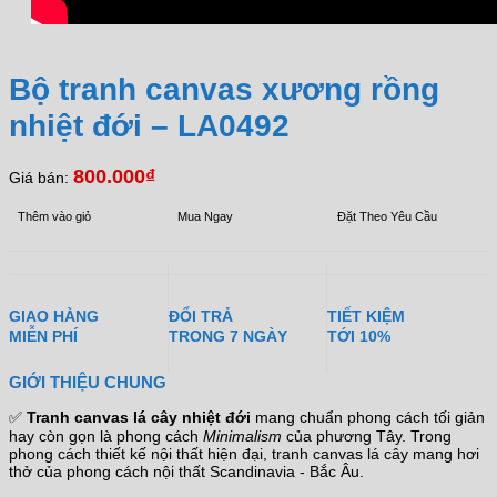
Bộ tranh canvas xương rồng
nhiệt đới – LA0492
800.000
₫
Giá bán:
Thêm vào giỏ
Mua Ngay
Đặt Theo Yêu Cầu
GIAO HÀNG
ĐỔI TRẢ
TIẾT KIỆM
MIỄN PHÍ
TRONG 7 NGÀY
TỚI 10%
GIỚI THIỆU CHUNG
✅
Tranh canvas lá cây nhiệt đới
mang chuẩn phong cách tối giản
hay còn gọn là phong cách
Minimalism
của phương Tây. Trong
phong cách thiết kế nội thất hiện đại, tranh canvas lá cây mang hơi
thở của phong cách nội thất Scandinavia - Bắc Âu.