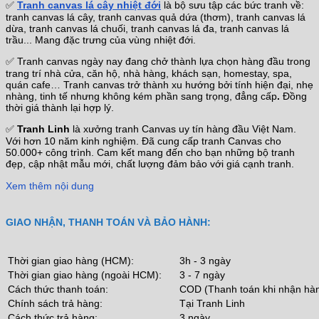
✅
Tranh canvas lá cây nhiệt đới
là bộ sưu tập các bức tranh về:
tranh canvas lá cây, tranh canvas quả dứa (thơm), tranh canvas lá
dừa, tranh canvas lá chuối, tranh canvas lá đa, tranh canvas lá
trầu... Mang đặc trưng của vùng nhiệt đới.
✅ Tranh canvas ngày nay đang chở thành lựa chọn hàng đầu trong
trang trí nhà cửa, căn hộ, nhà hàng, khách sạn, homestay, spa,
quán cafe… Tranh canvas trở thành xu hướng bởi tính hiện đại, nhẹ
nhàng, tinh tế nhưng không kém phần sang trọng, đẳng cấp
.
Đồng
thời giá thành lại hợp lý.
✅
Tranh Linh
là xưởng tranh Canvas uy tín hàng đầu Việt Nam.
Với hơn 10 năm kinh nghiệm. Đã cung cấp tranh Canvas cho
50.000+ công trình. Cam kết mang đến cho bạn những bộ tranh
đẹp, cập nhật mẫu mới, chất lượng đảm bảo với giá cạnh tranh.
Xem thêm nội dung
GIAO NHẬN, THANH TOÁN VÀ BẢO HÀNH:
Thời gian giao hàng (HCM):
3h - 3 ngày
Thời gian giao hàng (ngoài HCM):
3 - 7 ngày
Cách thức thanh toán:
COD (Thanh toán khi nhận hà
Chính sách trả hàng:
Tại Tranh Linh
Cách thức trả hàng:
3 ngày