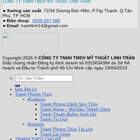
CÔNG TY TNHH TMDV MỸ THUẬT LINH TRẦN
►
Xưởng sản xuất
:72/34 Dương Đức Hiền, P.Tây Thạnh, Q.Tân
Phú, TP. HCM
►
Điện thoại
:
0938 037 586
►
Email
: tranhlinh14@gmail.com
Copyright 2026 ©
CÔNG TY TNHH TMDV MỸ THUẬT LINH TRẦN
Giấy chứng nhận Đăng ký Kinh doanh số 0315634384 do Sở Kế
hoạch và Đầu tư Thành phố Hồ Chí Minh cấp ngày 19/04/2019
Góc Đại Lý
Tranh Phong Thuỷ
#Column
Tranh Phong Cảnh Sơn Thủy
Tranh Ngựa – Mã Đáo Thành Công
Tranh Thuận Buồm Xuôi Gió
Tranh Tứ Quý
#column
Tranh Phong Thủy Tài Lộc
Tranh Cá Chép
TRANH THEO CHỦ ĐỀ