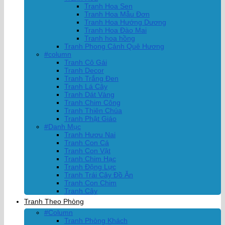
Tranh Hoa Sen
Tranh Hoa Mẫu Đơn
Tranh Hoa Hướng Dương
Tranh Hoa Đào Mai
Tranh hoa hồng
Tranh Phong Cảnh Quê Hương
#column
Tranh Cô Gái
Tranh Decor
Tranh Trắng Đen
Tranh Lá Cây
Tranh Dát Vàng
Tranh Chim Công
Tranh Thiên Chúa
Tranh Phật Giáo
#Danh Mục
Tranh Hươu Nai
Tranh Con Cá
Tranh Con Vật
Tranh Chim Hạc
Tranh Động Lực
Tranh Trái Cây Đồ Ăn
Tranh Con Chim
Tranh Cây
Tranh Theo Phòng
#Column
Tranh Phòng Khách