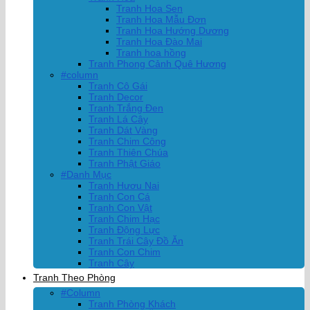
Tranh Hoa Sen
Tranh Hoa Mẫu Đơn
Tranh Hoa Hướng Dương
Tranh Hoa Đào Mai
Tranh hoa hồng
Tranh Phong Cảnh Quê Hương
#column
Tranh Cô Gái
Tranh Decor
Tranh Trắng Đen
Tranh Lá Cây
Tranh Dát Vàng
Tranh Chim Công
Tranh Thiên Chúa
Tranh Phật Giáo
#Danh Mục
Tranh Hươu Nai
Tranh Con Cá
Tranh Con Vật
Tranh Chim Hạc
Tranh Động Lực
Tranh Trái Cây Đồ Ăn
Tranh Con Chim
Tranh Cây
Tranh Theo Phòng
#Column
Tranh Phòng Khách