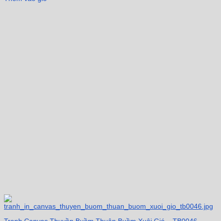
Tranh Canvas Thuyền Buồm Thuận Buồm Xuôi Gió – TB0046