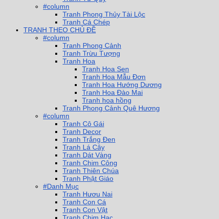
#column
Tranh Phong Thủy Tài Lộc
Tranh Cá Chép
TRANH THEO CHỦ ĐỀ
#column
Tranh Phong Cảnh
Tranh Trừu Tượng
Tranh Hoa
Tranh Hoa Sen
Tranh Hoa Mẫu Đơn
Tranh Hoa Hướng Dương
Tranh Hoa Đào Mai
Tranh hoa hồng
Tranh Phong Cảnh Quê Hương
#column
Tranh Cô Gái
Tranh Decor
Tranh Trắng Đen
Tranh Lá Cây
Tranh Dát Vàng
Tranh Chim Công
Tranh Thiên Chúa
Tranh Phật Giáo
#Danh Mục
Tranh Hươu Nai
Tranh Con Cá
Tranh Con Vật
Tranh Chim Hạc