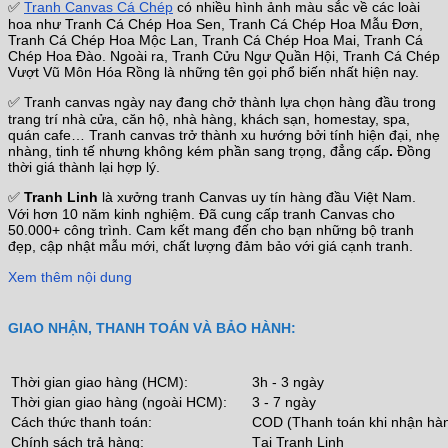
✅
Tranh Canvas Cá Chép
có nhiều hình ảnh màu sắc về các loài
hoa như Tranh Cá Chép Hoa Sen, Tranh Cá Chép Hoa Mẫu Đơn,
Tranh Cá Chép Hoa Mộc Lan, Tranh Cá Chép Hoa Mai, Tranh Cá
Chép Hoa Đào. Ngoài ra, Tranh Cửu Ngư Quần Hội, Tranh Cá Chép
Vượt Vũ Môn Hóa Rồng là những tên gọi phổ biến nhất hiện nay.
✅ Tranh canvas ngày nay đang chở thành lựa chọn hàng đầu trong
trang trí nhà cửa, căn hộ, nhà hàng, khách sạn, homestay, spa,
quán cafe… Tranh canvas trở thành xu hướng bởi tính hiện đại, nhẹ
nhàng, tinh tế nhưng không kém phần sang trọng, đẳng cấp
.
Đồng
thời giá thành lại hợp lý.
✅
Tranh Linh
là xưởng tranh Canvas uy tín hàng đầu Việt Nam.
Với hơn 10 năm kinh nghiệm. Đã cung cấp tranh Canvas cho
50.000+ công trình. Cam kết mang đến cho bạn những bộ tranh
đẹp, cập nhật mẫu mới, chất lượng đảm bảo với giá cạnh tranh.
Xem thêm nội dung
GIAO NHẬN, THANH TOÁN VÀ BẢO HÀNH:
Thời gian giao hàng (HCM):
3h - 3 ngày
Thời gian giao hàng (ngoài HCM):
3 - 7 ngày
Cách thức thanh toán:
COD (Thanh toán khi nhận hà
Chính sách trả hàng:
Tại Tranh Linh