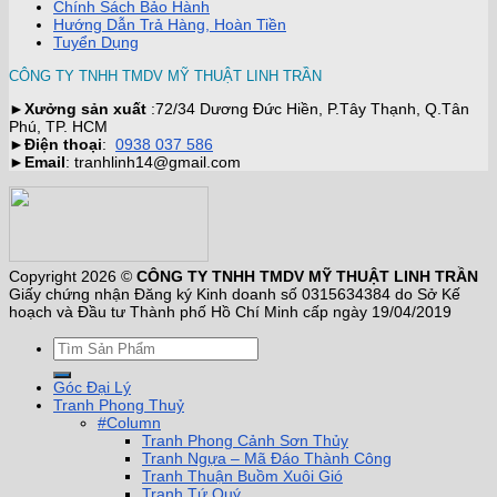
Chính Sách Bảo Hành
Hướng Dẫn Trả Hàng, Hoàn Tiền
Tuyển Dụng
CÔNG TY TNHH TMDV MỸ THUẬT LINH TRẦN
►
Xưởng sản xuất
:72/34 Dương Đức Hiền, P.Tây Thạnh, Q.Tân
Phú, TP. HCM
►
Điện thoại
:
0938 037 586
►
Email
: tranhlinh14@gmail.com
Copyright 2026 ©
CÔNG TY TNHH TMDV MỸ THUẬT LINH TRẦN
Giấy chứng nhận Đăng ký Kinh doanh số 0315634384 do Sở Kế
hoạch và Đầu tư Thành phố Hồ Chí Minh cấp ngày 19/04/2019
Góc Đại Lý
Tranh Phong Thuỷ
#Column
Tranh Phong Cảnh Sơn Thủy
Tranh Ngựa – Mã Đáo Thành Công
Tranh Thuận Buồm Xuôi Gió
Tranh Tứ Quý