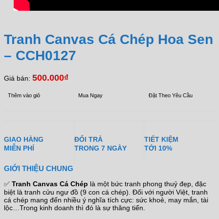
Tranh Canvas Cá Chép Hoa Sen
– CCH0127
500.000
₫
Giá bán:
Thêm vào giỏ
Mua Ngay
Đặt Theo Yêu Cầu
GIAO HÀNG
ĐỔI TRẢ
TIẾT KIỆM
MIỄN PHÍ
TRONG 7 NGÀY
TỚI 10%
GIỚI THIỆU CHUNG
✅
Tranh Canvas Cá Chép
là một bức tranh phong thuỷ đẹp, đặc
biệt là tranh cửu ngư đồ (9 con cá chép). Đối với người Việt, tranh
cá chép mang đến nhiều ý nghĩa tích cực: sức khoẻ, may mắn, tài
lộc…Trong kinh doanh thì đó là sự thăng tiến.