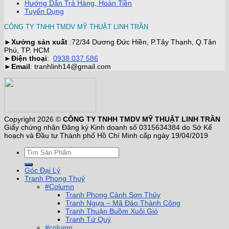
Hướng Dẫn Trả Hàng, Hoàn Tiền
Tuyển Dụng
CÔNG TY TNHH TMDV MỸ THUẬT LINH TRẦN
►
Xưởng sản xuất
:72/34 Dương Đức Hiền, P.Tây Thạnh, Q.Tân
Phú, TP. HCM
►
Điện thoại
:
0938 037 586
►
Email
: tranhlinh14@gmail.com
Copyright 2026 ©
CÔNG TY TNHH TMDV MỸ THUẬT LINH TRẦN
Giấy chứng nhận Đăng ký Kinh doanh số 0315634384 do Sở Kế
hoạch và Đầu tư Thành phố Hồ Chí Minh cấp ngày 19/04/2019
Góc Đại Lý
Tranh Phong Thuỷ
#Column
Tranh Phong Cảnh Sơn Thủy
Tranh Ngựa – Mã Đáo Thành Công
Tranh Thuận Buồm Xuôi Gió
Tranh Tứ Quý
#column