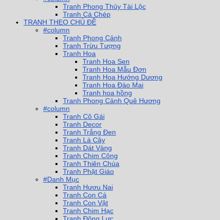
Tranh Phong Thủy Tài Lộc
Tranh Cá Chép
TRANH THEO CHỦ ĐỀ
#column
Tranh Phong Cảnh
Tranh Trừu Tượng
Tranh Hoa
Tranh Hoa Sen
Tranh Hoa Mẫu Đơn
Tranh Hoa Hướng Dương
Tranh Hoa Đào Mai
Tranh hoa hồng
Tranh Phong Cảnh Quê Hương
#column
Tranh Cô Gái
Tranh Decor
Tranh Trắng Đen
Tranh Lá Cây
Tranh Dát Vàng
Tranh Chim Công
Tranh Thiên Chúa
Tranh Phật Giáo
#Danh Mục
Tranh Hươu Nai
Tranh Con Cá
Tranh Con Vật
Tranh Chim Hạc
Tranh Động Lực