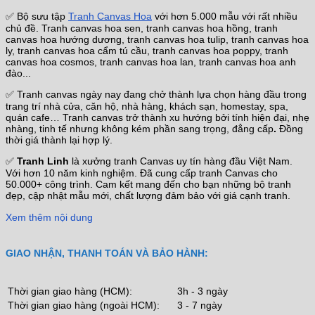
✅ Bộ sưu tập
Tranh Canvas Hoa
với hơn 5.000 mẫu với rất nhiều
chủ đề. Tranh canvas hoa sen, tranh canvas hoa hồng, tranh
canvas hoa hướng dương, tranh canvas hoa tulip, tranh canvas hoa
ly, tranh canvas hoa cẩm tú cầu, tranh canvas hoa poppy, tranh
canvas hoa cosmos, tranh canvas hoa lan, tranh canvas hoa anh
đào...
✅ Tranh canvas ngày nay đang chở thành lựa chọn hàng đầu trong
trang trí nhà cửa, căn hộ, nhà hàng, khách sạn, homestay, spa,
quán cafe… Tranh canvas trở thành xu hướng bởi tính hiện đại, nhẹ
nhàng, tinh tế nhưng không kém phần sang trọng, đẳng cấp
.
Đồng
thời giá thành lại hợp lý.
✅
Tranh Linh
là xưởng tranh Canvas uy tín hàng đầu Việt Nam.
Với hơn 10 năm kinh nghiệm. Đã cung cấp tranh Canvas cho
50.000+ công trình. Cam kết mang đến cho bạn những bộ tranh
đẹp, cập nhật mẫu mới, chất lượng đảm bảo với giá cạnh tranh.
Xem thêm nội dung
GIAO NHẬN, THANH TOÁN VÀ BẢO HÀNH:
Thời gian giao hàng (HCM):
3h - 3 ngày
Thời gian giao hàng (ngoài HCM):
3 - 7 ngày