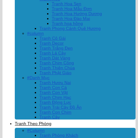
Tranh Hoa Sen
Tranh Hoa Mẫu Đơn
Tranh Hoa Hướng Dương
Tranh Hoa Đào Mai
Tranh hoa hồng
Tranh Phong Cảnh Quê Hương
#column
Tranh Cô Gái
Tranh Decor
Tranh Trắng Đen
Tranh Lá Cây
Tranh Dát Vàng
Tranh Chim Công
Tranh Thiên Chúa
Tranh Phật Giáo
#Danh Mục
Tranh Hươu Nai
Tranh Con Cá
Tranh Con Vật
Tranh Chim Hạc
Tranh Động Lực
Tranh Trái Cây Đồ Ăn
Tranh Con Chim
Tranh Cây
Tranh Theo Phòng
#Column
Tranh Phòng Khách