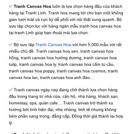
✅
Tranh Canvas Hoa
luôn là lựa chọn hàng đầu của khách
hàng tại Tranh Linh. Tranh hoa mang tới cho bạn một không
gian tươi mát và cực kỳ dễ phối với nội thất xung quanh. Bộ
sưu tập chọn lọc với hàng ngàn mẫu tranh hoa canvas hoa
tại tranh Linh giúp bạn thoải mái lựa chọn.
✅ Bộ sưu tập
Tranh Canvas Hoa
với hơn 5.000 mẫu với rất
nhiều chủ đề. Tranh canvas hoa sen, tranh canvas hoa
hồng, tranh canvas hoa hướng dương, tranh canvas hoa
tulip, tranh canvas hoa ly, tranh canvas hoa cẩm tú cầu,
tranh canvas hoa poppy, tranh canvas hoa cosmos, tranh
canvas hoa lan, tranh canvas hoa anh đào...
✅ Tranh canvas ngày nay đang chở thành lựa chọn hàng
đầu trong trang trí nhà cửa, căn hộ, nhà hàng, khách sạn,
homestay, spa, quán cafe… Tranh canvas trở thành xu
hướng bởi tính hiện đại, nhẹ nhàng, tinh tế nhưng không
kém phần sang trọng, đẳng cấp
.
Đồng thời giá thành lại hợp
lý.