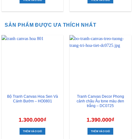
THÊM VÀO GIỎ
THÊM VÀO GIỎ
SẢN PHẨM ĐƯỢC ƯA THÍCH NHẤT
Bộ Tranh Canvas Hoa Sen Và
Tranh Canvas Decor Phong
Cánh Bướm – HO0801
cảnh châu Âu tone màu đen
trắng – DC0725
1.300.000
₫
1.390.000
₫
THÊM VÀO GIỎ
THÊM VÀO GIỎ