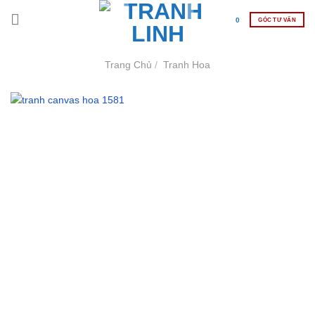
Skip
GÓC TƯ VẤN
0
to
content
Trang Chủ
/
Tranh Hoa