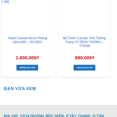
Tranh Canvas Decor Phong
Bộ Tranh Canvas Treo Tường
cảnh biển – DC0624
Trang Trí TRỪU TƯỢNG –
TT1558
1.600.000
₫
890.000
₫
THÊM VÀO GIỎ
THÊM VÀO GIỎ
BẠN VỪA XEM
ĐỊA CHỈ: 72/34 DƯƠNG ĐỨC HIỀN, P.TÂY THẠNH, Q.TÂN