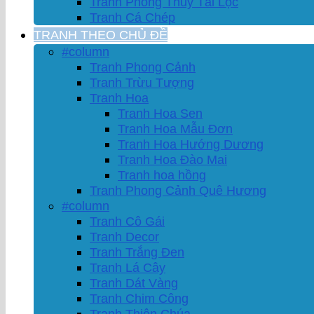
Tranh Phong Thủy Tài Lộc
Tranh Cá Chép
TRANH THEO CHỦ ĐỀ
#column
Tranh Phong Cảnh
Tranh Trừu Tượng
Tranh Hoa
Tranh Hoa Sen
Tranh Hoa Mẫu Đơn
Tranh Hoa Hướng Dương
Tranh Hoa Đào Mai
Tranh hoa hồng
Tranh Phong Cảnh Quê Hương
#column
Tranh Cô Gái
Tranh Decor
Tranh Trắng Đen
Tranh Lá Cây
Tranh Dát Vàng
Tranh Chim Công
Tranh Thiên Chúa