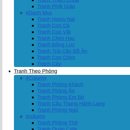
Tranh Phật Giáo
#Danh Mục
Tranh Hươu Nai
Tranh Con Cá
Tranh Con Vật
Tranh Chim Hạc
Tranh Động Lực
Tranh Trái Cây Đồ Ăn
Tranh Con Chim
Tranh Cây
Tranh Theo Phòng
#Column
Tranh Phòng Khách
Tranh Phòng Ăn
Tranh Phòng Em Bé
Tranh Cầu Thang Hành Lang
Tranh Phòng Ngủ
#column
Tranh Phòng Thờ
Tranh Quán Cafe