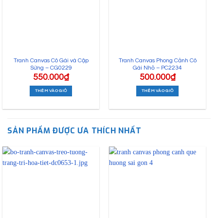
Tranh Canvas Cô Gái và Cặp
Tranh Canvas Phong Cảnh Cô
Sừng – CG0229
Gái Nhỏ – PC2234
550.000
₫
500.000
₫
THÊM VÀO GIỎ
THÊM VÀO GIỎ
SẢN PHẨM ĐƯỢC ƯA THÍCH NHẤT