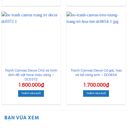
Tranh Canvas Decor Chữ và hình
Tranh Canvas Decor Cô gái, hoa
ảnh đồ vật tone màu vàng –
và bồ công anh – DC0654
DC0372
1.600.000
₫
1.700.000
₫
THÊM VÀO GIỎ
THÊM VÀO GIỎ
BẠN VỪA XEM