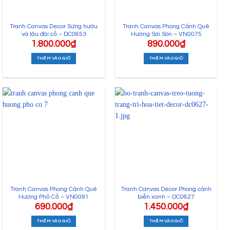
Tranh Canvas Decor Sừng hươu
Tranh Canvas Phong Cảnh Quê
và lâu đài cổ – DC0653
Hương Sài Sòn – VN0075
1.800.000
₫
890.000
₫
THÊM VÀO GIỎ
THÊM VÀO GIỎ
Tranh Canvas Phong Cảnh Quê
Tranh Canvas Decor Phong cảnh
Hương Phố Cổ – VN0091
biển xanh – DC0627
690.000
₫
1.450.000
₫
THÊM VÀO GIỎ
THÊM VÀO GIỎ