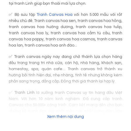
tại tranh Linh giúp bạn thoải mái lựa chọn.
✅ Bộ sưu tập
Tranh Canvas Hoa
với hơn 5.000 mẫu với rất
nhiều chủ đề. Tranh canvas hoa sen, tranh canvas hoa hồng,
tranh canvas hoa hướng dương, tranh canvas hoa tulip,
tranh canvas hoa ly, tranh canvas hoa cẩm tú cầu, tranh
canvas hoa poppy, tranh canvas hoa cosmos, tranh canvas
hoa lan, tranh canvas hoa anh đào...
✅ Tranh canvas ngày nay đang chở thành lựa chọn hàng
đầu trong trang trí nhà cửa, căn hộ, nhà hàng, khách sạn,
homestay, spa, quán cafe… Tranh canvas trở thành xu
hướng bởi tính hiện đại, nhẹ nhàng, tinh tế nhưng không kém
phần sang trọng, đẳng cấp
.
Đồng thời giá thành lại hợp lý.
✅
Tranh Linh
là xưởng tranh Canvas uy tín hàng đầu Việt
Nam. Với hơn 10 năm kinh nghiệm. Đã cung cấp tranh
Canvas cho 50.000+ công trình. Cam kết mang đến cho bạn
những bộ tranh đẹp, cập nhật mẫu mới, chất lượng đảm bảo
Xem thêm nội dung
với giá cạnh tranh.