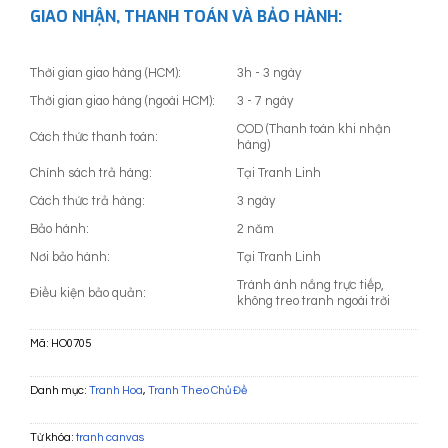
GIAO NHẬN, THANH TOÁN VÀ BẢO HÀNH:
Thời gian giao hàng (HCM):
3h - 3 ngày
Thời gian giao hàng (ngoài HCM):
3 - 7 ngày
COD (Thanh toán khi nhận
Cách thức thanh toán:
hàng)
Chính sách trả hàng:
Tại Tranh Linh
Cách thức trả hàng:
3 ngày
Bảo hành:
2 năm
Nơi bảo hành:
Tại Tranh Linh
Tránh ánh nắng trực tiếp,
Điều kiện bảo quản:
không treo tranh ngoài trời
Mã:
HO0705
Danh mục:
Tranh Hoa
,
Tranh Theo Chủ Đề
Từ khóa:
tranh canvas