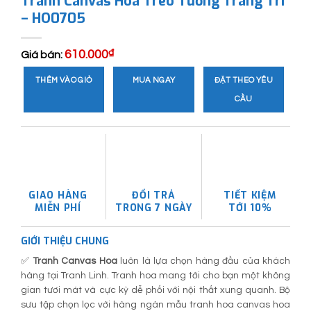
Tranh Canvas Hoa Treo Tường Trang Trí
– HO0705
610.000
₫
Giá bán:
THÊM VÀO GIỎ
MUA NGAY
ĐẶT THEO YÊU
CẦU
GIAO HÀNG
ĐỔI TRẢ
TIẾT KIỆM
MIỄN PHÍ
TRONG 7 NGÀY
TỚI 10%
GIỚI THIỆU CHUNG
✅
Tranh Canvas Hoa
luôn là lựa chọn hàng đầu của khách
hàng tại Tranh Linh. Tranh hoa mang tới cho bạn một không
gian tươi mát và cực kỳ dễ phối với nội thất xung quanh. Bộ
sưu tập chọn lọc với hàng ngàn mẫu tranh hoa canvas hoa