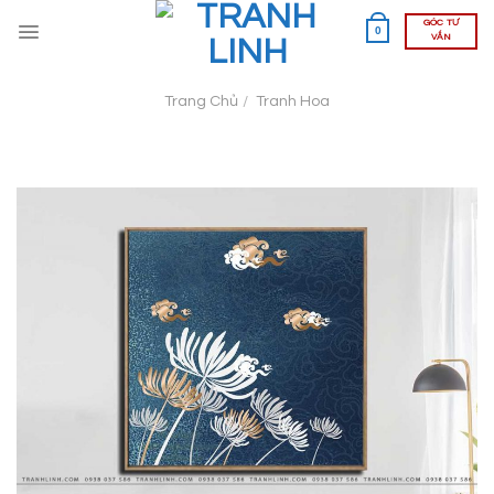
Skip
GÓC TƯ
0
to
VẤN
content
Trang Chủ
/
Tranh Hoa