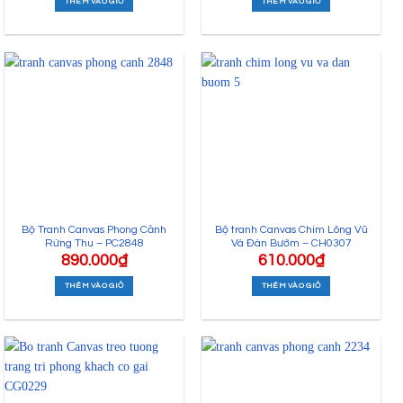
THÊM VÀO GIỎ
THÊM VÀO GIỎ
Bộ Tranh Canvas Phong Cảnh
Bộ tranh Canvas Chim Lông Vũ
Rừng Thu – PC2848
Và Đàn Bướm – CH0307
890.000
₫
610.000
₫
THÊM VÀO GIỎ
THÊM VÀO GIỎ