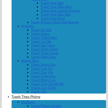
Tranh Hoa Sen
Tranh Hoa Mẫu Đơn
Tranh Hoa Hướng Dương
Tranh Hoa Đào Mai
Tranh hoa hồng
Tranh Phong Cảnh Quê Hương
#column
Tranh Cô Gái
Tranh Decor
Tranh Trắng Đen
Tranh Lá Cây
Tranh Dát Vàng
Tranh Chim Công
Tranh Thiên Chúa
Tranh Phật Giáo
#Danh Mục
Tranh Hươu Nai
Tranh Con Cá
Tranh Con Vật
Tranh Chim Hạc
Tranh Động Lực
Tranh Trái Cây Đồ Ăn
Tranh Con Chim
Tranh Cây
Tranh Theo Phòng
#Column
Tranh Phòng Khách