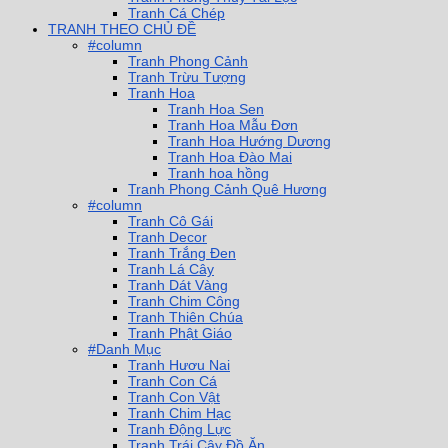
Tranh Cá Chép
TRANH THEO CHỦ ĐỀ
#column
Tranh Phong Cảnh
Tranh Trừu Tượng
Tranh Hoa
Tranh Hoa Sen
Tranh Hoa Mẫu Đơn
Tranh Hoa Hướng Dương
Tranh Hoa Đào Mai
Tranh hoa hồng
Tranh Phong Cảnh Quê Hương
#column
Tranh Cô Gái
Tranh Decor
Tranh Trắng Đen
Tranh Lá Cây
Tranh Dát Vàng
Tranh Chim Công
Tranh Thiên Chúa
Tranh Phật Giáo
#Danh Mục
Tranh Hươu Nai
Tranh Con Cá
Tranh Con Vật
Tranh Chim Hạc
Tranh Động Lực
Tranh Trái Cây Đồ Ăn