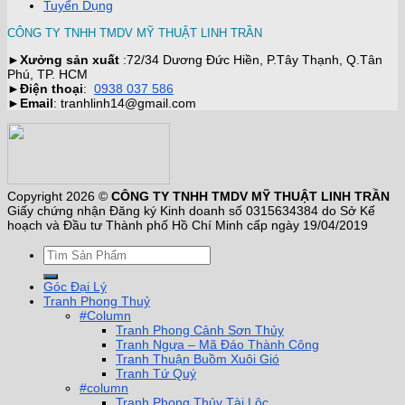
Tuyển Dụng
CÔNG TY TNHH TMDV MỸ THUẬT LINH TRẦN
►
Xưởng sản xuất
:72/34 Dương Đức Hiền, P.Tây Thạnh, Q.Tân
Phú, TP. HCM
►
Điện thoại
:
0938 037 586
►
Email
: tranhlinh14@gmail.com
Copyright 2026 ©
CÔNG TY TNHH TMDV MỸ THUẬT LINH TRẦN
Giấy chứng nhận Đăng ký Kinh doanh số 0315634384 do Sở Kế
hoạch và Đầu tư Thành phố Hồ Chí Minh cấp ngày 19/04/2019
Góc Đại Lý
Tranh Phong Thuỷ
#Column
Tranh Phong Cảnh Sơn Thủy
Tranh Ngựa – Mã Đáo Thành Công
Tranh Thuận Buồm Xuôi Gió
Tranh Tứ Quý
#column
Tranh Phong Thủy Tài Lộc