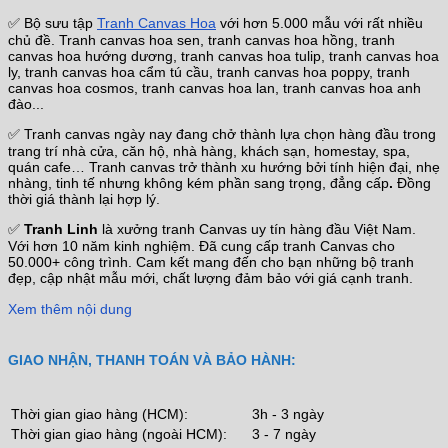
✅ Bộ sưu tập
Tranh Canvas Hoa
với hơn 5.000 mẫu với rất nhiều
chủ đề. Tranh canvas hoa sen, tranh canvas hoa hồng, tranh
canvas hoa hướng dương, tranh canvas hoa tulip, tranh canvas hoa
ly, tranh canvas hoa cẩm tú cầu, tranh canvas hoa poppy, tranh
canvas hoa cosmos, tranh canvas hoa lan, tranh canvas hoa anh
đào...
✅ Tranh canvas ngày nay đang chở thành lựa chọn hàng đầu trong
trang trí nhà cửa, căn hộ, nhà hàng, khách sạn, homestay, spa,
quán cafe… Tranh canvas trở thành xu hướng bởi tính hiện đại, nhẹ
nhàng, tinh tế nhưng không kém phần sang trọng, đẳng cấp
.
Đồng
thời giá thành lại hợp lý.
✅
Tranh Linh
là xưởng tranh Canvas uy tín hàng đầu Việt Nam.
Với hơn 10 năm kinh nghiệm. Đã cung cấp tranh Canvas cho
50.000+ công trình. Cam kết mang đến cho bạn những bộ tranh
đẹp, cập nhật mẫu mới, chất lượng đảm bảo với giá cạnh tranh.
Xem thêm nội dung
GIAO NHẬN, THANH TOÁN VÀ BẢO HÀNH:
Thời gian giao hàng (HCM):
3h - 3 ngày
Thời gian giao hàng (ngoài HCM):
3 - 7 ngày