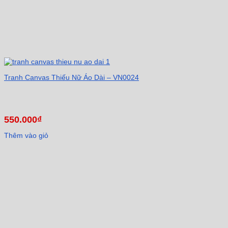
cấp.
✔️ Kích
thước tùy
chỉnh.
✔️ Khung
nhôm cao
cấp, khung
gỗ tự
nhiên,
Tranh Canvas Thiếu Nữ Áo Dài – VN0024
chassis
không
khung
viền.
✔️ Quy
550.000
₫
cách: tròn,
lục giác,
Thêm vào giỏ
tam giác.
✔️ Hoặc
thêm kính,
mica trong
chống
bụi…
Khách
hàng liên
hệ Tranh
Linh để có
báo giá tốt