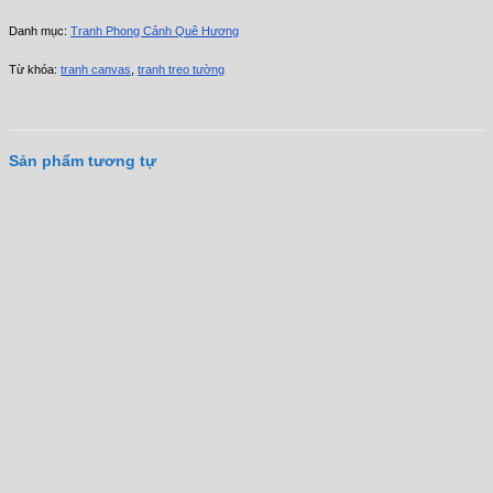
chuyên
dụng
Danh mục:
Tranh Phong Cảnh Quê Hương
không
khoan
Từ khóa:
tranh canvas
,
tranh treo tường
tường.
Ngoài ra,
giá trên có
thể
Sản phẩm tương tự
tăng/giảm
theo yêu
cầu như:
✔️ Hình
ảnh tuỳ
chọn, chèn
logo, thêm
chữ.
✔️ Chất
liệu in: Vải
Canvas
cotton,
Canvas giả
vẽ sơn
dầu, giấy
mỹ thuật,
Decal...
✔️ Mực in
UV cao