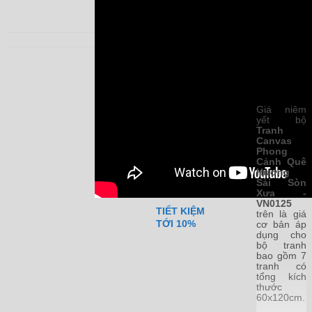
Thêm vào
Mua Ngay
Đặt Theo
giỏ
Yêu Cầu
CHI TIẾT
GIAO HÀNG
SẢN
MIỄN PHÍ
PHẨM:
Giá niêm
yết bộ
Tranh
Canvas
ĐỔI TRẢ
Phong
TRONG 7 NGÀY
Cảnh Quê
Hương
Sài Sòn
Xưa -
VN0125
TIẾT KIỆM
trên là giá
TỚI 10%
cơ bản áp
dụng cho
bộ tranh
bao gồm 7
tranh có
tổng kích
thước
60x120cm.