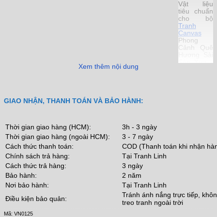
Vật liệu
tiêu chuẩn
cho bộ
Tranh
Canvas
Phong
Cảnh Quê
Hương Sài
Sòn Xưa -
Xem thêm nội dung
VN0125
bao gồm:
✔️ Vải
Canvas
GIAO NHẬN, THANH TOÁN VÀ BẢO HÀNH:
nhập khẩu
in trên mực
dầu.
✔️ Ván 6 ly
Thời gian giao hàng (HCM):
3h - 3 ngày
chống ẩm
Thời gian giao hàng (ngoài HCM):
3 - 7 ngày
và cong
Cách thức thanh toán:
COD (Thanh toán khi nhận hà
vênh.
Chính sách trả hàng:
Tại Tranh Linh
✔️ Khung
Cách thức trả hàng:
3 ngày
Composite
Bảo hành:
2 năm
chuẩn
phong
Nơi bảo hành:
Tại Tranh Linh
cách
Tránh ánh nắng trực tiếp, khô
Scandinavia
Điều kiện bảo quản:
treo tranh ngoài trời
✔️ Móc và
Mã:
VN0125
đinh treo