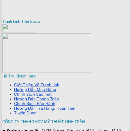
Tranh Linh Trên Social
Hỗ Trợ Khách Hàng
Giới Thiệu Về TranhLinh
Hướng Dẫn Mua Hàng
Chính sách bảo mật
Hướng Dẫn Thanh Toán
Chính Sách Bảo Hành
Hướng Dẫn Trả Hàng, Hoàn Tiền
Tuyển Dụng
CÔNG TY TNHH TMDV MỸ THUẬT LINH TRẦN
►
Xưởng sản xuất
:72/34 Dương Đức Hiền, P.Tây Thạnh, Q.Tân