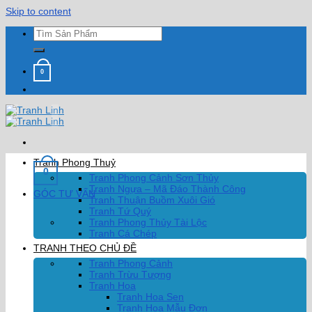
Skip to content
0
Tranh Phong Thuỷ
0
Tranh Phong Cảnh Sơn Thủy
Tranh Ngựa – Mã Đáo Thành Công
GÓC TƯ VẤN
Tranh Thuận Buồm Xuôi Gió
Tranh Tứ Quý
Tranh Phong Thủy Tài Lộc
Tranh Cá Chép
TRANH THEO CHỦ ĐỀ
Tranh Phong Cảnh
Tranh Trừu Tượng
Tranh Hoa
Tranh Hoa Sen
Tranh Hoa Mẫu Đơn