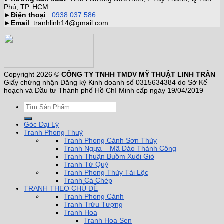
Phú, TP. HCM
►
Điện thoại
:
0938 037 586
►
Email
: tranhlinh14@gmail.com
Copyright 2026 ©
CÔNG TY TNHH TMDV MỸ THUẬT LINH TRẦN
Giấy chứng nhận Đăng ký Kinh doanh số 0315634384 do Sở Kế
hoạch và Đầu tư Thành phố Hồ Chí Minh cấp ngày 19/04/2019
Góc Đại Lý
Tranh Phong Thuỷ
Tranh Phong Cảnh Sơn Thủy
Tranh Ngựa – Mã Đáo Thành Công
Tranh Thuận Buồm Xuôi Gió
Tranh Tứ Quý
Tranh Phong Thủy Tài Lộc
Tranh Cá Chép
TRANH THEO CHỦ ĐỀ
Tranh Phong Cảnh
Tranh Trừu Tượng
Tranh Hoa
Tranh Hoa Sen