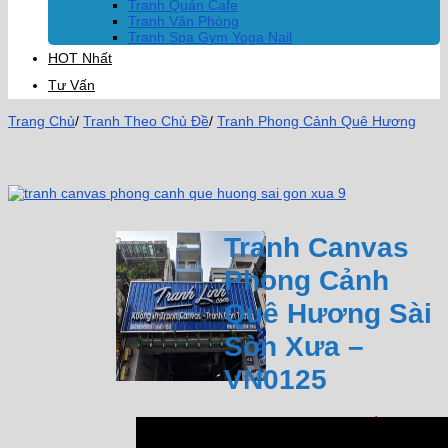
Tranh Quán Cafe
Tranh Văn Phòng
Tranh Spa Gym Yoga Nail
HOT Nhất
Tư Vấn
Trang Chủ
/
Tranh Theo Chủ Đề
/
Tranh Phong Cảnh Quê Hương
Tranh Canvas
Phong Cảnh
Quê Hương Sài
Sòn Xưa –
VN0125
1.500.000
₫
Giá bán: