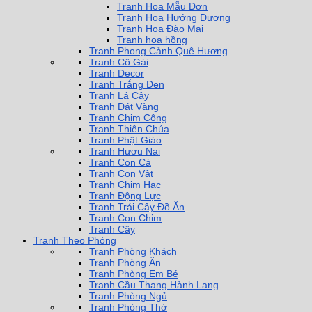
Tranh Hoa Mẫu Đơn
Tranh Hoa Hướng Dương
Tranh Hoa Đào Mai
Tranh hoa hồng
Tranh Phong Cảnh Quê Hương
Tranh Cô Gái
Tranh Decor
Tranh Trắng Đen
Tranh Lá Cây
Tranh Dát Vàng
Tranh Chim Công
Tranh Thiên Chúa
Tranh Phật Giáo
Tranh Hươu Nai
Tranh Con Cá
Tranh Con Vật
Tranh Chim Hạc
Tranh Động Lực
Tranh Trái Cây Đồ Ăn
Tranh Con Chim
Tranh Cây
Tranh Theo Phòng
Tranh Phòng Khách
Tranh Phòng Ăn
Tranh Phòng Em Bé
Tranh Cầu Thang Hành Lang
Tranh Phòng Ngủ
Tranh Phòng Thờ