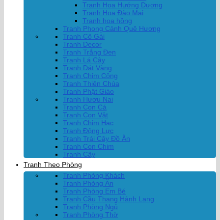
Tranh Hoa Hướng Dương
Tranh Hoa Đào Mai
Tranh hoa hồng
Tranh Phong Cảnh Quê Hương
Tranh Cô Gái
Tranh Decor
Tranh Trắng Đen
Tranh Lá Cây
Tranh Dát Vàng
Tranh Chim Công
Tranh Thiên Chúa
Tranh Phật Giáo
Tranh Hươu Nai
Tranh Con Cá
Tranh Con Vật
Tranh Chim Hạc
Tranh Động Lực
Tranh Trái Cây Đồ Ăn
Tranh Con Chim
Tranh Cây
Tranh Theo Phòng
Tranh Phòng Khách
Tranh Phòng Ăn
Tranh Phòng Em Bé
Tranh Cầu Thang Hành Lang
Tranh Phòng Ngủ
Tranh Phòng Thờ