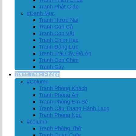
Tranh Phật Giáo
#Danh Mục
Tranh Hươu Nai
Tranh Con Cá
Tranh Con Vật
Tranh Chim Hạc
Tranh Động Lực
Tranh Trái Cây Đồ Ăn
Tranh Con Chim
Tranh Cây
Tranh Theo Phòng
#Column
Tranh Phòng Khách
Tranh Phòng Ăn
Tranh Phòng Em Bé
Tranh Cầu Thang Hành Lang
Tranh Phòng Ngủ
#column
Tranh Phòng Thờ
Tranh Quán Cafe