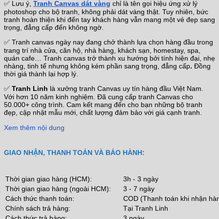
✅ Lưu ý,
Tranh Canvas dát vàng
chỉ là tên gọi hiệu ứng xử lý
photoshop cho bộ tranh, không phải dát vàng thật. Tuy nhiên, bức
tranh hoàn thiện khi đến tay khách hàng vẫn mang một vẻ đẹp sang
trọng, đẳng cấp đến không ngờ.
✅ Tranh canvas ngày nay đang chở thành lựa chọn hàng đầu trong
trang trí nhà cửa, căn hộ, nhà hàng, khách sạn, homestay, spa,
quán cafe… Tranh canvas trở thành xu hướng bởi tính hiện đại, nhẹ
nhàng, tinh tế nhưng không kém phần sang trọng, đẳng cấp
.
Đồng
thời giá thành lại hợp lý.
✅
Tranh Linh
là xưởng tranh Canvas uy tín hàng đầu Việt Nam.
Với hơn 10 năm kinh nghiệm. Đã cung cấp tranh Canvas cho
50.000+ công trình. Cam kết mang đến cho bạn những bộ tranh
đẹp, cập nhật mẫu mới, chất lượng đảm bảo với giá cạnh tranh.
Xem thêm nội dung
GIAO NHẬN, THANH TOÁN VÀ BẢO HÀNH:
Thời gian giao hàng (HCM):
3h - 3 ngày
Thời gian giao hàng (ngoài HCM):
3 - 7 ngày
Cách thức thanh toán:
COD (Thanh toán khi nhận hà
Chính sách trả hàng:
Tại Tranh Linh
Cách thức trả hàng:
3 ngày