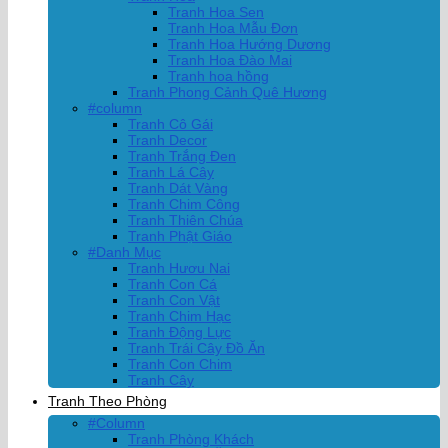
Tranh Hoa Sen
Tranh Hoa Mẫu Đơn
Tranh Hoa Hướng Dương
Tranh Hoa Đào Mai
Tranh hoa hồng
Tranh Phong Cảnh Quê Hương
#column
Tranh Cô Gái
Tranh Decor
Tranh Trắng Đen
Tranh Lá Cây
Tranh Dát Vàng
Tranh Chim Công
Tranh Thiên Chúa
Tranh Phật Giáo
#Danh Mục
Tranh Hươu Nai
Tranh Con Cá
Tranh Con Vật
Tranh Chim Hạc
Tranh Động Lực
Tranh Trái Cây Đồ Ăn
Tranh Con Chim
Tranh Cây
Tranh Theo Phòng
#Column
Tranh Phòng Khách