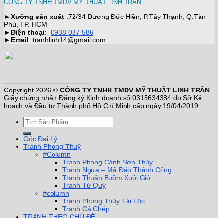
CÔNG TY TNHH TMDV MỸ THUẬT LINH TRẦN
►
Xưởng sản xuất
:72/34 Dương Đức Hiền, P.Tây Thạnh, Q.Tân
Phú, TP. HCM
►
Điện thoại
:
0938 037 586
►
Email
: tranhlinh14@gmail.com
Copyright 2026 ©
CÔNG TY TNHH TMDV MỸ THUẬT LINH TRẦN
Giấy chứng nhận Đăng ký Kinh doanh số 0315634384 do Sở Kế
hoạch và Đầu tư Thành phố Hồ Chí Minh cấp ngày 19/04/2019
Góc Đại Lý
Tranh Phong Thuỷ
#Column
Tranh Phong Cảnh Sơn Thủy
Tranh Ngựa – Mã Đáo Thành Công
Tranh Thuận Buồm Xuôi Gió
Tranh Tứ Quý
#column
Tranh Phong Thủy Tài Lộc
Tranh Cá Chép
TRANH THEO CHỦ ĐỀ