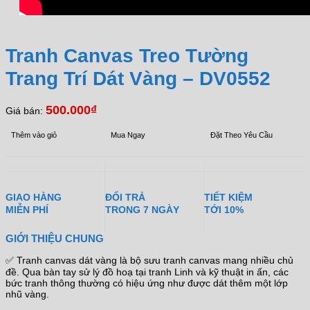
Tranh Canvas Treo Tường
Trang Trí Dát Vàng – DV0552
500.000
₫
Giá bán:
Thêm vào giỏ
Mua Ngay
Đặt Theo Yêu Cầu
GIAO HÀNG
ĐỔI TRẢ
TIẾT KIỆM
MIỄN PHÍ
TRONG 7 NGÀY
TỚI 10%
GIỚI THIỆU CHUNG
✅ Tranh canvas dát vàng là bộ sưu tranh canvas mang nhiều chủ
đề. Qua bàn tay sử lý đồ hoạ tại tranh Linh và kỹ thuật in ấn, các
bức tranh thông thường có hiệu ứng như được dát thêm một lớp
nhũ vàng.