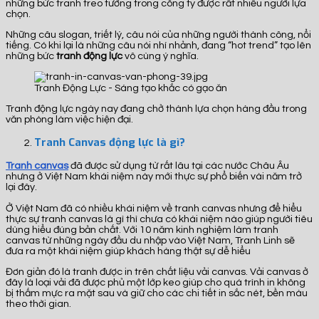
những bức tranh treo tường trong công ty được rất nhiều người lựa
chọn.
Những câu slogan, triết lý, câu nói của những người thành công, nổi
tiếng. Có khi lại là những câu nói nhí nhảnh, đang “hot trend” tạo lên
những bức
tranh động lực
vô cùng ý nghĩa.
Tranh Động Lực - Sáng tạo khắc có gạo ăn
Tranh động lực ngày nay đang chở thành lựa chọn hàng đầu trong
văn phòng làm việc hiện đại.
Tranh Canvas động lực là gì?
Tranh canvas
đã được sử dụng từ rất lâu tại các nước Châu Âu
nhưng ở Việt Nam khái niệm này mới thực sự phổ biến vài năm trở
lại đây.
Ở Việt Nam đã có nhiều khái niệm về tranh canvas nhưng để hiểu
thực sự tranh canvas là gì thì chưa có khái niệm nào giúp người tiêu
dùng hiểu đúng bản chất. Với 10 năm kinh nghiệm làm tranh
canvas từ những ngày đầu du nhập vào Việt Nam, Tranh Linh sẽ
đưa ra một khái niệm giúp khách hàng thật sự dễ hiểu
Đơn giản đó là tranh được in trên chất liệu vải canvas. Vải canvas ở
đây là loại vải đã được phủ một lớp keo giúp cho quá trình in không
bị thấm mực ra mặt sau và giữ cho các chi tiết in sắc nét, bền màu
theo thời gian.