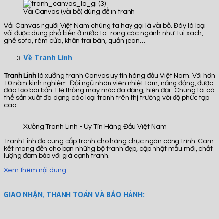
Vải Canvas (vải bố) dùng để in tranh
Vải Canvas người Việt Nam chúng ta hay gọi là vải bố. Đây là loại
vải được dùng phổ biến ở nước ta trong các ngành như: túi xách,
ghế sofa, rèm cửa, khăn trải bàn, quần jean…
Về Tranh Linh
Tranh Linh
là xưởng tranh Canvas uy tín hàng đầu Việt Nam. Với hơn
10 năm kinh nghiệm. Đội ngũ nhân viên nhiệt tâm, năng động, được
đào tạo bài bản. Hệ thống máy móc đa dạng, hiện đại . Chúng tôi có
thể sản xuất đa dạng các loại tranh trên thị trường với độ phức tạp
cao.
Xưởng Tranh Linh - Uy Tín Hàng Đầu Việt Nam
Tranh Linh đã cung cấp tranh cho hàng chục ngàn công trình. Cam
kết mang đến cho bạn những bộ tranh đẹp, cập nhật mẫu mới, chất
lượng đảm bảo với giá cạnh tranh.
Xem thêm nội dung
GIAO NHẬN, THANH TOÁN VÀ BẢO HÀNH: