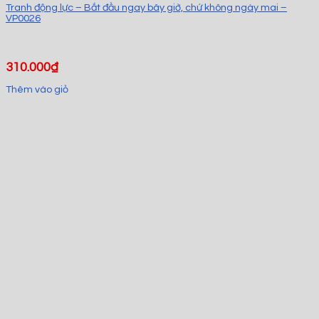
Tranh động lực – Bắt đầu ngay bây giờ, chứ không ngày mai –
VP0026
310.000
₫
Thêm vào giỏ