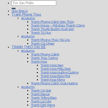
Góc Đại Lý
Tranh Phong Thuỷ
#Column
Tranh Phong Cảnh Sơn Thủy
Tranh Ngựa – Mã Đáo Thành Công
Tranh Thuận Buồm Xuôi Gió
Tranh Tứ Quý
#column
Tranh Phong Thủy Tài Lộc
Tranh Cá Chép
TRANH THEO CHỦ ĐỀ
#column
Tranh Phong Cảnh
Tranh Trừu Tượng
Tranh Hoa
Tranh Hoa Sen
Tranh Hoa Mẫu Đơn
Tranh Hoa Hướng Dương
Tranh Hoa Đào Mai
Tranh hoa hồng
Tranh Phong Cảnh Quê Hương
#column
Tranh Cô Gái
Tranh Decor
Tranh Trắng Đen
Tranh Lá Cây
Tranh Dát Vàng