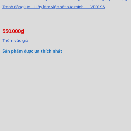
Tranh động lực – Hãy làm việc hết sức mình …- VP0196
550.000
₫
Thêm vào giỏ
Sản phẩm được ưa thích nhất