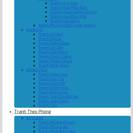
Tranh Hoa Sen
Tranh Hoa Mẫu Đơn
Tranh Hoa Hướng Dương
Tranh Hoa Đào Mai
Tranh hoa hồng
Tranh Phong Cảnh Quê Hương
#column
Tranh Cô Gái
Tranh Decor
Tranh Trắng Đen
Tranh Lá Cây
Tranh Dát Vàng
Tranh Chim Công
Tranh Thiên Chúa
Tranh Phật Giáo
#Danh Mục
Tranh Hươu Nai
Tranh Con Cá
Tranh Con Vật
Tranh Chim Hạc
Tranh Động Lực
Tranh Trái Cây Đồ Ăn
Tranh Con Chim
Tranh Cây
Tranh Theo Phòng
#Column
Tranh Phòng Khách
Tranh Phòng Ăn
Tranh Phòng Em Bé