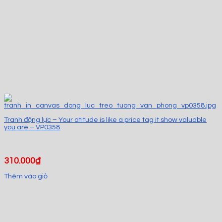
Tranh động lực – Your atitude is like a price tag it show valuable
you are – VP0358
310.000
₫
Thêm vào giỏ