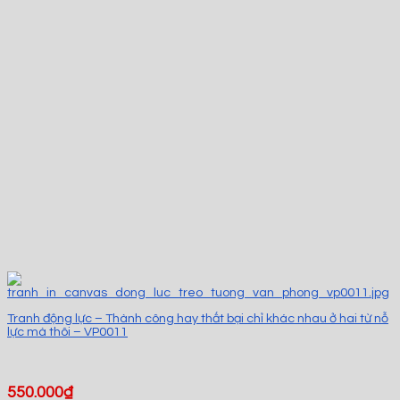
Tranh động lực – Thành công hay thất bại chỉ khác nhau ở hai từ nỗ
lực mà thôi – VP0011
550.000
₫