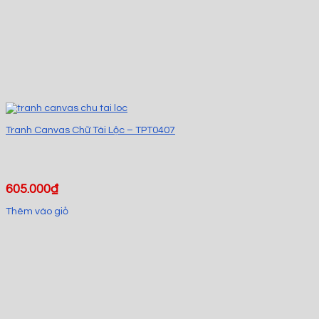
Tranh Canvas Chữ Tài Lộc – TPT0407
605.000
₫
Thêm vào giỏ