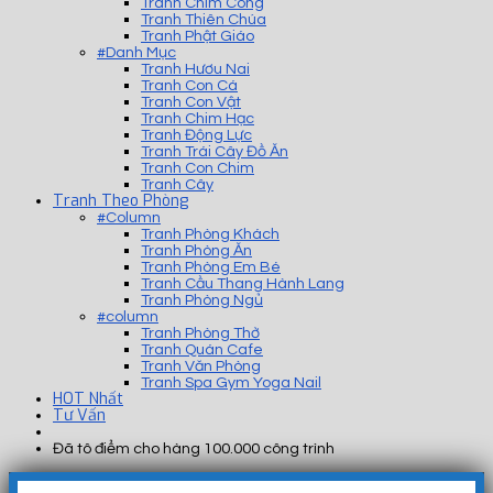
Tranh Chim Công
Tranh Thiên Chúa
Tranh Phật Giáo
#Danh Mục
Tranh Hươu Nai
Tranh Con Cá
Tranh Con Vật
Tranh Chim Hạc
Tranh Động Lực
Tranh Trái Cây Đồ Ăn
Tranh Con Chim
Tranh Cây
Tranh Theo Phòng
#Column
Tranh Phòng Khách
Tranh Phòng Ăn
Tranh Phòng Em Bé
Tranh Cầu Thang Hành Lang
Tranh Phòng Ngủ
#column
Tranh Phòng Thờ
Tranh Quán Cafe
Tranh Văn Phòng
Tranh Spa Gym Yoga Nail
HOT Nhất
Tư Vấn
Đã tô điểm cho hàng 100.000 công trình