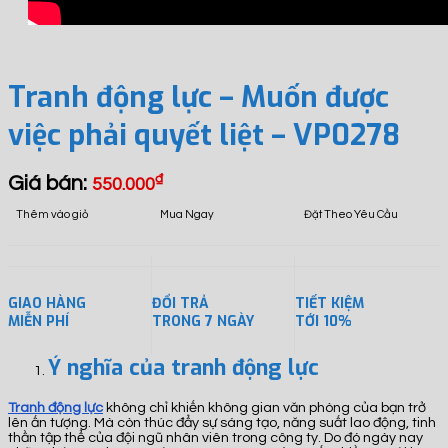
Tranh động lực – Muốn được
việc phải quyết liệt – VP0278
Giá bán:
₫
550.000
Thêm vào giỏ
Mua Ngay
Đặt Theo Yêu Cầu
GIAO HÀNG
ĐỔI TRẢ
TIẾT KIỆM
MIỄN PHÍ
TRONG 7 NGÀY
TỚI 10%
Ý nghĩa của tranh động lực
Tranh động lực
không chỉ khiến không gian văn phòng của bạn trở
lên ấn tượng. Mà còn thúc đẩy sự sáng tạo, năng suất lao động, tinh
thần tập thể của đội ngũ nhân viên trong công ty. Do đó ngày nay