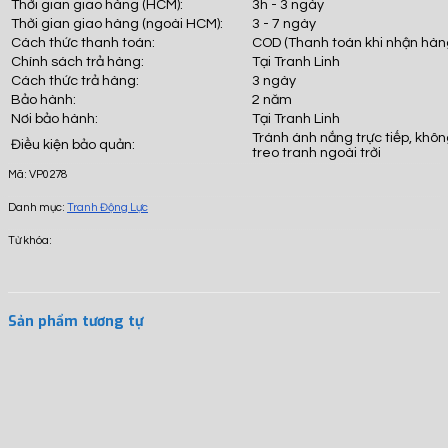
Thời gian giao hàng (HCM):
3h - 3 ngày
Thời gian giao hàng (ngoài HCM):
3 - 7 ngày
Cách thức thanh toán:
COD (Thanh toán khi nhận hàn
Chính sách trả hàng:
Tại Tranh Linh
Cách thức trả hàng:
3 ngày
Bảo hành:
2 năm
Nơi bảo hành:
Tại Tranh Linh
Tránh ánh nắng trực tiếp, khô
Điều kiện bảo quản:
treo tranh ngoài trời
Mã:
VP0278
Danh mục:
Tranh Động Lực
Từ khóa:
Sản phẩm tương tự