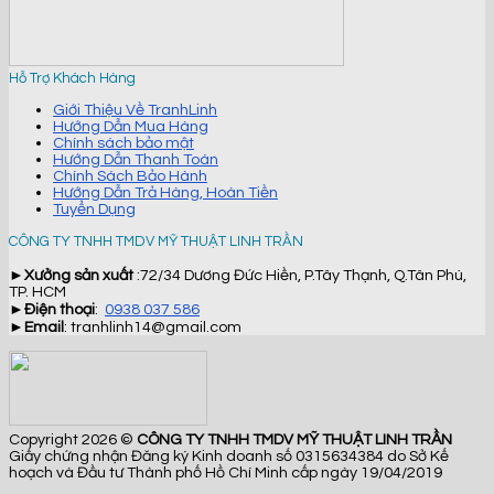
Hỗ Trợ Khách Hàng
Giới Thiệu Về TranhLinh
Hướng Dẫn Mua Hàng
Chính sách bảo mật
Hướng Dẫn Thanh Toán
Chính Sách Bảo Hành
Hướng Dẫn Trả Hàng, Hoàn Tiền
Tuyển Dụng
CÔNG TY TNHH TMDV MỸ THUẬT LINH TRẦN
►
Xưởng sản xuất
:72/34 Dương Đức Hiền, P.Tây Thạnh, Q.Tân Phú,
TP. HCM
►
Điện thoại
:
0938 037 586
►
Email
: tranhlinh14@gmail.com
Copyright 2026 ©
CÔNG TY TNHH TMDV MỸ THUẬT LINH TRẦN
Giấy chứng nhận Đăng ký Kinh doanh số 0315634384 do Sở Kế
hoạch và Đầu tư Thành phố Hồ Chí Minh cấp ngày 19/04/2019