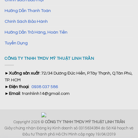
Hướng Dẫn Thanh Toán
Chính Sách Bảo Hành
Hướng Dẫn Trả Hàng, Hoàn Tiền
Tuyển Dụng
CÔNG TY TNHH TMDV MỸ THUẬT LINH TRẦN
►
Xưởng sản xuất
:72/34 Dương Đức Hiền, P.Tây Thạnh, Q.Tân Phú,
TP. HCM
►
Điện thoại
:
0938 037 586
►
Email
: tranhlinh14@gmail.com
Copyright 2026 ©
CÔNG TY TNHH TMDV MỸ THUẬT LINH TRẦN
Giấy chứng nhận Đăng ký Kinh doanh số 0315634384 do Sở Kế hoạch và
Đầu tư Thành phố Hồ Chí Minh cấp ngày 19/04/2019