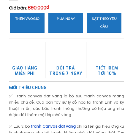
890.000
₫
Giá bán:
THÊM VÀO GIỎ
MUA NGAY
ĐẶT THEO YÊU
CẦU
GIAO HÀNG
ĐỔI TRẢ
TIẾT KIỆM
MIỄN PHÍ
TRONG 7 NGÀY
TỚI 10%
GIỚI THIỆU CHUNG
✅ Tranh canvas dát vàng là bộ sưu tranh canvas mang
nhiều chủ đề. Qua bàn tay sử lý đồ hoạ tại tranh Linh và kỹ
thuật in ấn, các bức tranh thông thường có hiệu ứng như
được dát thêm một lớp nhũ vàng.
✅ Lưu ý, bộ
tranh Canvas dát vàng
chỉ là tên gọi hiệu ứng xử
lý photoshop cho bộ tranh, không phải dát vàng thật. Tuy