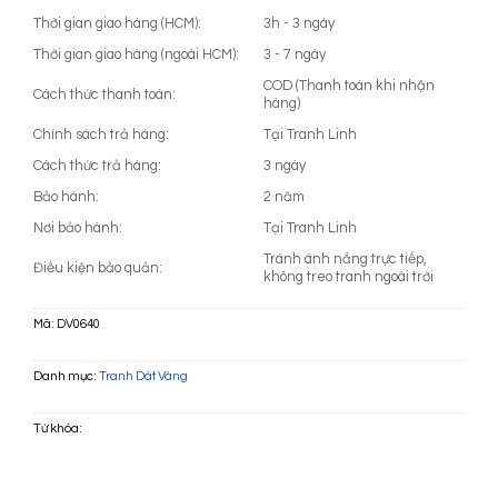
Thời gian giao hàng (HCM):
3h - 3 ngày
Thời gian giao hàng (ngoài HCM):
3 - 7 ngày
COD (Thanh toán khi nhận
Cách thức thanh toán:
hàng)
Chính sách trả hàng:
Tại Tranh Linh
Cách thức trả hàng:
3 ngày
Bảo hành:
2 năm
Nơi bảo hành:
Tại Tranh Linh
Tránh ánh nắng trực tiếp,
Điều kiện bảo quản:
không treo tranh ngoài trời
Mã:
DV0640
Danh mục:
Tranh Dát Vàng
Từ khóa: