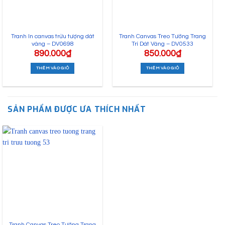
Tranh In canvas trừu tượng dát
Tranh Canvas Treo Tường Trang
vàng – DV0698
Trí Dát Vàng – DV0533
890.000
₫
850.000
₫
THÊM VÀO GIỎ
THÊM VÀO GIỎ
SẢN PHẨM ĐƯỢC ƯA THÍCH NHẤT
Tranh Canvas Treo Tường Trang