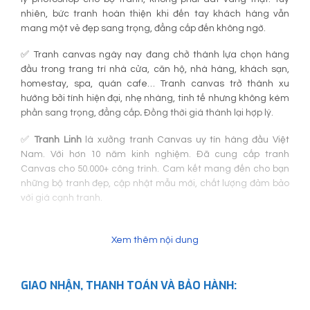
nhiên, bức tranh hoàn thiện khi đến tay khách hàng vẫn
mang một vẻ đẹp sang trọng, đẳng cấp đến không ngờ.
✅ Tranh canvas ngày nay đang chở thành lựa chọn hàng
đầu trong trang trí nhà cửa, căn hộ, nhà hàng, khách sạn,
homestay, spa, quán cafe… Tranh canvas trở thành xu
hướng bởi tính hiện đại, nhẹ nhàng, tinh tế nhưng không kém
phần sang trọng, đẳng cấp
.
Đồng thời giá thành lại hợp lý.
✅
Tranh Linh
là xưởng tranh Canvas uy tín hàng đầu Việt
Nam. Với hơn 10 năm kinh nghiệm. Đã cung cấp tranh
Canvas cho 50.000+ công trình. Cam kết mang đến cho bạn
những bộ tranh đẹp, cập nhật mẫu mới, chất lượng đảm bảo
với giá cạnh tranh.
Xem thêm nội dung
GIAO NHẬN, THANH TOÁN VÀ BẢO HÀNH: