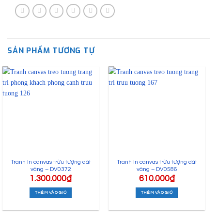
SẢN PHẨM TƯƠNG TỰ
Tranh In canvas trừu tượng dát
Tranh In canvas trừu tượng dát
vàng – DV0372
vàng – DV0586
1.300.000
₫
610.000
₫
THÊM VÀO GIỎ
THÊM VÀO GIỎ