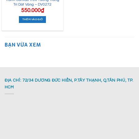
Trí Dát Vàng – DV0272
550.000
₫
THÊM VÀO GIỎ
BẠN VỪA XEM
ĐỊA CHỈ: 72/34 DƯƠNG ĐỨC HIỀN, P.TÂY THẠNH, Q.TÂN PHÚ, TP.
HCM