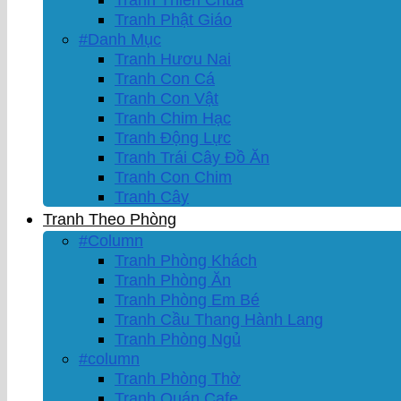
Tranh Phật Giáo
#Danh Mục
Tranh Hươu Nai
Tranh Con Cá
Tranh Con Vật
Tranh Chim Hạc
Tranh Động Lực
Tranh Trái Cây Đồ Ăn
Tranh Con Chim
Tranh Cây
Tranh Theo Phòng
#Column
Tranh Phòng Khách
Tranh Phòng Ăn
Tranh Phòng Em Bé
Tranh Cầu Thang Hành Lang
Tranh Phòng Ngủ
#column
Tranh Phòng Thờ
Tranh Quán Cafe