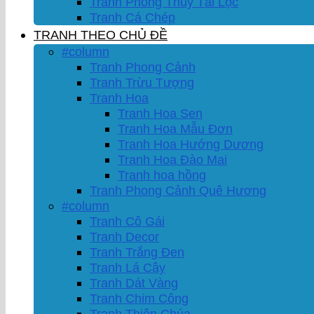
Tranh Phong Thủy Tài Lộc
Tranh Cá Chép
TRANH THEO CHỦ ĐỀ
#column
Tranh Phong Cảnh
Tranh Trừu Tượng
Tranh Hoa
Tranh Hoa Sen
Tranh Hoa Mẫu Đơn
Tranh Hoa Hướng Dương
Tranh Hoa Đào Mai
Tranh hoa hồng
Tranh Phong Cảnh Quê Hương
#column
Tranh Cô Gái
Tranh Decor
Tranh Trắng Đen
Tranh Lá Cây
Tranh Dát Vàng
Tranh Chim Công
Tranh Thiên Chúa