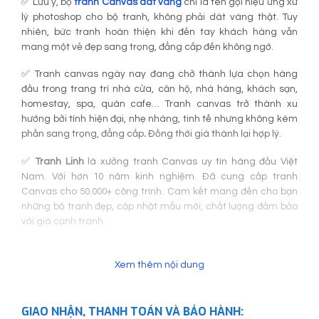
✅ Lưu ý, bộ
tranh Canvas dát vàng
chỉ là tên gọi hiệu ứng xử
lý photoshop cho bộ tranh, không phải dát vàng thật. Tuy
nhiên, bức tranh hoàn thiện khi đến tay khách hàng vẫn
mang một vẻ đẹp sang trọng, đẳng cấp đến không ngờ.
✅ Tranh canvas ngày nay đang chở thành lựa chọn hàng
đầu trong trang trí nhà cửa, căn hộ, nhà hàng, khách sạn,
homestay, spa, quán cafe… Tranh canvas trở thành xu
hướng bởi tính hiện đại, nhẹ nhàng, tinh tế nhưng không kém
phần sang trọng, đẳng cấp
.
Đồng thời giá thành lại hợp lý.
✅
Tranh Linh
là xưởng tranh Canvas uy tín hàng đầu Việt
Nam. Với hơn 10 năm kinh nghiệm. Đã cung cấp tranh
Canvas cho 50.000+ công trình. Cam kết mang đến cho bạn
những bộ tranh đẹp, cập nhật mẫu mới, chất lượng đảm bảo
với giá cạnh tranh.
Xem thêm nội dung
GIAO NHẬN, THANH TOÁN VÀ BẢO HÀNH: