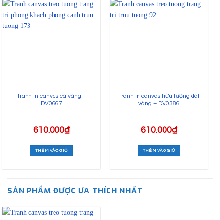
Tranh In canvas cá vàng –
Tranh In canvas trừu tượng dát
DV0667
vàng – DV0386
610.000
₫
610.000
₫
THÊM VÀO GIỎ
THÊM VÀO GIỎ
SẢN PHẨM ĐƯỢC ƯA THÍCH NHẤT