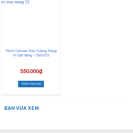
Tranh Canvas Treo Tường Trang
Trí Dát Vàng – DV0272
550.000
₫
THÊM VÀO GIỎ
BẠN VỪA XEM