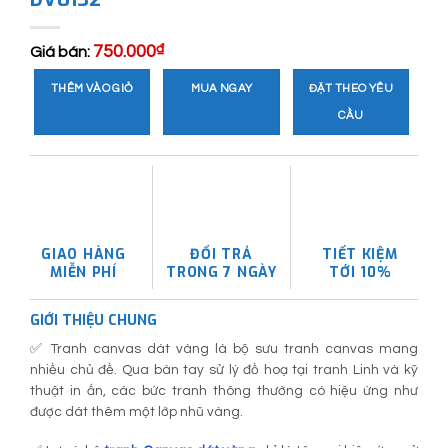
750.000
₫
Giá bán:
THÊM VÀO GIỎ
MUA NGAY
ĐẶT THEO YÊU
CẦU
GIAO HÀNG
ĐỔI TRẢ
TIẾT KIỆM
MIỄN PHÍ
TRONG 7 NGÀY
TỚI 10%
GIỚI THIỆU CHUNG
✅ Tranh canvas dát vàng là bộ sưu tranh canvas mang
nhiều chủ đề. Qua bàn tay sử lý đồ hoạ tại tranh Linh và kỹ
thuật in ấn, các bức tranh thông thường có hiệu ứng như
được dát thêm một lớp nhũ vàng.