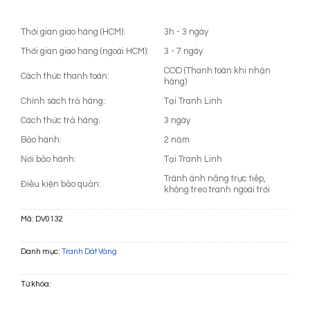
Thời gian giao hàng (HCM):
3h - 3 ngày
Thời gian giao hàng (ngoài HCM):
3 - 7 ngày
COD (Thanh toán khi nhận
Cách thức thanh toán:
hàng)
Chính sách trả hàng:
Tại Tranh Linh
Cách thức trả hàng:
3 ngày
Bảo hành:
2 năm
Nơi bảo hành:
Tại Tranh Linh
Tránh ánh nắng trực tiếp,
Điều kiện bảo quản:
không treo tranh ngoài trời
Mã:
DV0132
Danh mục:
Tranh Dát Vàng
Từ khóa: