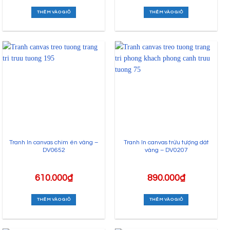
THÊM VÀO GIỎ
THÊM VÀO GIỎ
Tranh In canvas chim én vàng –
Tranh In canvas trừu tượng dát
DV0652
vàng – DV0207
610.000
₫
890.000
₫
THÊM VÀO GIỎ
THÊM VÀO GIỎ