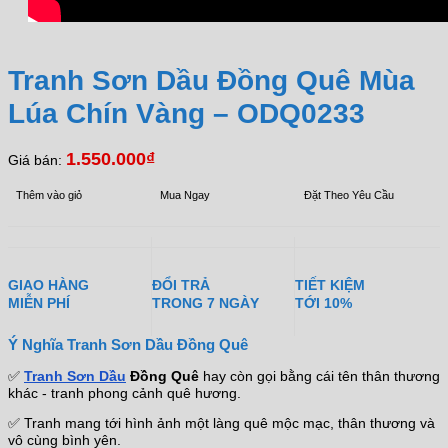
Tranh Sơn Dầu Đồng Quê Mùa
Lúa Chín Vàng – ODQ0233
1.550.000
₫
Giá bán:
Thêm vào giỏ
Mua Ngay
Đặt Theo Yêu Cầu
GIAO HÀNG
ĐỔI TRẢ
TIẾT KIỆM
MIỄN PHÍ
TRONG 7 NGÀY
TỚI 10%
Ý Nghĩa Tranh Sơn Dầu Đồng Quê
✅
Tranh Sơn Dầu
Đồng Quê
hay còn gọi bằng cái tên thân thương
khác - tranh phong cảnh quê hương.
✅ Tranh mang tới hình ảnh một làng quê mộc mạc, thân thương và
vô cùng bình yên.