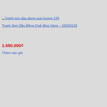
Tranh Sơn Dầu Đồng Quê Mùa Vàng – ODQ0133
1.550.000
₫
Thêm vào giỏ