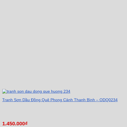
Tranh Sơn Dầu Đồng Quê Phong Cảnh Thanh Bình – ODQ0234
1.450.000
₫