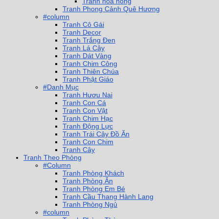
Tranh hoa hồng
Tranh Phong Cảnh Quê Hương
#column
Tranh Cô Gái
Tranh Decor
Tranh Trắng Đen
Tranh Lá Cây
Tranh Dát Vàng
Tranh Chim Công
Tranh Thiên Chúa
Tranh Phật Giáo
#Danh Mục
Tranh Hươu Nai
Tranh Con Cá
Tranh Con Vật
Tranh Chim Hạc
Tranh Động Lực
Tranh Trái Cây Đồ Ăn
Tranh Con Chim
Tranh Cây
Tranh Theo Phòng
#Column
Tranh Phòng Khách
Tranh Phòng Ăn
Tranh Phòng Em Bé
Tranh Cầu Thang Hành Lang
Tranh Phòng Ngủ
#column