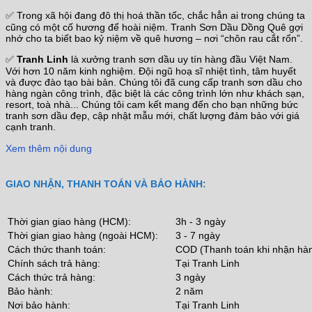
✅ Trong xã hội đang đô thị hoá thần tốc, chắc hẳn ai trong chúng ta
cũng có một cố hương để hoài niệm. Tranh Sơn Dầu Dồng Quê gợi
nhớ cho ta biết bao kỷ niệm về quê hương – nơi “chôn rau cắt rốn”.
✅
Tranh Linh
là xưởng tranh sơn dầu uy tín hàng đầu Việt Nam.
Với hơn 10 năm kinh nghiệm. Đội ngũ hoạ sĩ nhiệt tình, tâm huyết
và được đào tạo bài bản. Chúng tôi đã cung cấp tranh sơn dầu cho
hàng ngàn công trình, đặc biệt là các công trình lớn như khách sạn,
resort, toà nhà... Chúng tôi cam kết mang đến cho bạn những bức
tranh sơn dầu đẹp, cập nhật mẫu mới, chất lượng đảm bảo với giá
cạnh tranh.
Xem thêm nội dung
GIAO NHẬN, THANH TOÁN VÀ BẢO HÀNH:
Thời gian giao hàng (HCM):
3h - 3 ngày
Thời gian giao hàng (ngoài HCM):
3 - 7 ngày
Cách thức thanh toán:
COD (Thanh toán khi nhận hà
Chính sách trả hàng:
Tại Tranh Linh
Cách thức trả hàng:
3 ngày
Bảo hành:
2 năm
Nơi bảo hành:
Tại Tranh Linh