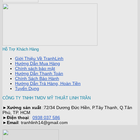
Hỗ Trợ Khách Hàng
Giới Thiệu Về TranhLinh
Hướng Dẫn Mua Hàng
Chính sách bảo mật
Hướng Dẫn Thanh Toán
Chính Sách Bảo Hành
Hướng Dẫn Trả Hàng, Hoàn Tiền
Tuyển Dụng
CÔNG TY TNHH TMDV MỸ THUẬT LINH TRẦN
►
Xưởng sản xuất
:72/34 Dương Đức Hiền, P.Tây Thạnh, Q.Tân
Phú, TP. HCM
►
Điện thoại
:
0938 037 586
►
Email
: tranhlinh14@gmail.com