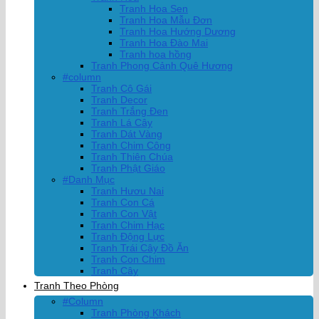
Tranh Hoa Sen
Tranh Hoa Mẫu Đơn
Tranh Hoa Hướng Dương
Tranh Hoa Đào Mai
Tranh hoa hồng
Tranh Phong Cảnh Quê Hương
#column
Tranh Cô Gái
Tranh Decor
Tranh Trắng Đen
Tranh Lá Cây
Tranh Dát Vàng
Tranh Chim Công
Tranh Thiên Chúa
Tranh Phật Giáo
#Danh Mục
Tranh Hươu Nai
Tranh Con Cá
Tranh Con Vật
Tranh Chim Hạc
Tranh Động Lực
Tranh Trái Cây Đồ Ăn
Tranh Con Chim
Tranh Cây
Tranh Theo Phòng
#Column
Tranh Phòng Khách