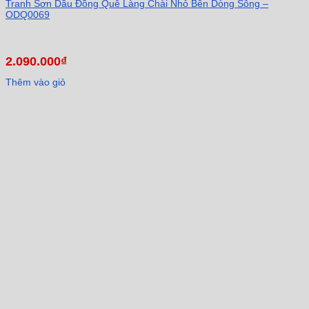
Tranh Sơn Dầu Đồng Quê Làng Chài Nhỏ Bên Dòng Sông –
ODQ0069
2.090.000
₫
Thêm vào giỏ