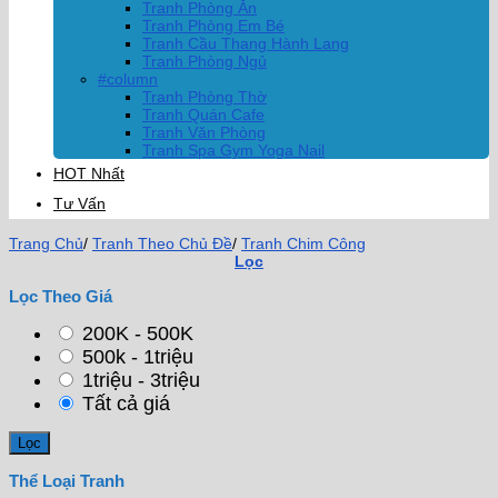
Tranh Phòng Ăn
Tranh Phòng Em Bé
Tranh Cầu Thang Hành Lang
Tranh Phòng Ngủ
#column
Tranh Phòng Thờ
Tranh Quán Cafe
Tranh Văn Phòng
Tranh Spa Gym Yoga Nail
HOT Nhất
Tư Vấn
Trang Chủ
/
Tranh Theo Chủ Đề
/
Tranh Chim Công
Lọc
Lọc Theo Giá
200K - 500K
500k - 1triệu
1triệu - 3triệu
Tất cả giá
Thể Loại Tranh