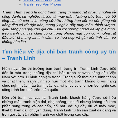
Tranh Treo Phòng Thờ
Tranh Treo Văn Phòng
Tranh chim công
là dòng tranh trang trí mang rất nhiều ý nghĩa về
công danh, sự nghiệp, tài lộc và may mắn. Những bức tranh với bộ
lông sặc sỡ của chim công sở hữu những họa tiết có nét giống với
đồng tiền cổ rất độc đáo, mang ý nghĩa đầy may mắn, thịnh vượng,
giàu sang phú quý cho gia chủ. Đối với những người đã lập gia đình,
treo tranh canvas chim công trong phòng ngủ còn có ý nghĩa rất
đặc biệt là mang lại tình cảm, sự hòa hợp và gắn kết tình cảm vợ
chồng bền lâu.
Tìm hiểu về địa chỉ bán tranh công uy tín
– Tranh Linh
Hiện nay, trên thị trường bán tranh trang trí, Tranh Linh được biết
đến là một trong những địa chỉ bán tranh canvas hàng đầu Việt
Nam với hơn 11 kinh nghiệm trong. Trong suốt thời gian hình thành
và phát triển, Tranh Linh sở hữu một kho tranh khổng lồ với hàng
chục nghìn các mẫu tranh các loại và phục vụ cho hơn 50 nghìn các
công trình lớn nhỏ trên toàn quốc.
Đến với tranh canvas tai Tranh Linh, khách hàng được sở hữu
những mẫu tranh hiện đại, nhẹ nhàng, tinh tế nhưng không hề kém
phần sang trọng và cao cấp, nổi bật. Với sự đầy đủ về máy móc,
thiết bị hiện đại, chuyên dụng, Tranh Linh tự tin sản xuất đa dạng và
trọn gói các sản phẩm tranh với chất lượng cao cấp.