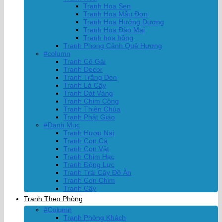
Tranh Hoa Sen
Tranh Hoa Mẫu Đơn
Tranh Hoa Hướng Dương
Tranh Hoa Đào Mai
Tranh hoa hồng
Tranh Phong Cảnh Quê Hương
#column
Tranh Cô Gái
Tranh Decor
Tranh Trắng Đen
Tranh Lá Cây
Tranh Dát Vàng
Tranh Chim Công
Tranh Thiên Chúa
Tranh Phật Giáo
#Danh Mục
Tranh Hươu Nai
Tranh Con Cá
Tranh Con Vật
Tranh Chim Hạc
Tranh Động Lực
Tranh Trái Cây Đồ Ăn
Tranh Con Chim
Tranh Cây
Tranh Theo Phòng
#Column
Tranh Phòng Khách