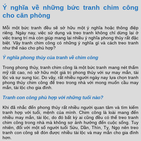
Ý nghĩa về những bức tranh chim công
cho căn phòng
Mỗi một bức tranh đều sẽ sở hữu một ý nghĩa hoặc thông điệp
riêng. Ngày nay, việc sử dụng và treo tranh không chỉ dừng lại ở
việc trang trí mà còn giúp mang lại nhiều ý nghĩa phong thủy rất đặc
biệt. Vậy tranh chim công có những ý nghĩa gì và cách treo tranh
như thế nào cho phù hợp?
Ý nghĩa phong thủy của tranh về chim công
Trong phong thủy, tranh chim công là một bức tranh mang nét thẩm
mỹ rất cao, nó sở hữu một giá trị phong thủy với sự may mắn, tài
lộc và sự sung túc. Do vậy, rất nhiều người ngày nay lựa chọn tranh
phong thủy chim công để treo trong nhà với mong muốn cầu may
mắn, tài lộc cho gia đình.
Tranh con công phù hợp với những tuổi nào?
Khi đã nhắc đến phong thủy rất nhiều người quan tâm và tìm kiếm
tranh hợp với tuổi, mệnh của mình. Chim công là loài mang đến
nhiều may mắn, tài lộc, do đó bất kỳ ai cũng đều có thể treo tranh
chim công trong nhà mà không sợ ảnh hưởng đến cuộc sống. Tuy
nhiên, đối với một số người tuổi Sửu, Dần, Thìn, Tỵ, Ngọ nên treo
tranh con công sẽ đón được nhiều tài lộc và may mắn cho gia đình
hơn.