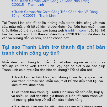
+
Bộ Tranh Canvas Chim Công Và Cành Hoa Trắng –
CC0015 – Tranh Linh
+
Tranh Canvas Đôi Chim Công Trên Cành Hoa Và Dòng
Sông – CC0076 – Tranh Linh
Tại Tranh Linh còn rất nhiều những mẫu tranh chim công với màu
sắc, mẫu mã, thiết kế và kích thước khác nữa. Nếu bạn muốn tham
khảo thêm có thể truy cập vào trang web
tranhlinh.com
hoặc liên hệ
trực tiếp với Tranh Linh theo số điện thoại 0938.037.586 để được tư
vấn và hướng dẫn kỹ hơn, nhanh chóng hơn.
Tại sao Tranh Linh trở thành địa chỉ bán
tranh chim công uy tín?
Nhắc đến tranh trang trí, chắc hẳn rất nhiều người sẽ nghĩ ngay
đến địa chỉ trang web Tranh Linh. Vậy bạn có biết lý do nào giúp
Tranh Linh có được điều đặc biệt đó không? Tất cả đều bởi:
+
Tranh Linh sở hữu kho tranh khổng lồ với đa dạng các thể
loại tranh, từ màu sắc, mẫu mã, thiết kế cho đến chất liệu và
kích thước khác nhau.
+
Giá thành bán tranh tại Tranh Linh luôn rất hấp dẫn, hợp lý
và nhiều ưu đãi đặc biệt, giá thành lại luôn rất cạnh tranh với
thị trường, phù hợp với túi tiền của khách hàng.
+
Tư vấn chuyên nghiệp, giàu kinh nghiệm giúp khách hàng