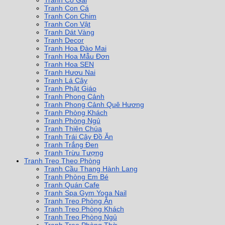
Tranh Cô Gái
Tranh Con Cá
Tranh Con Chim
Tranh Con Vật
Tranh Dát Vàng
Tranh Decor
Tranh Hoa Đào Mai
Tranh Hoa Mẫu Đơn
Tranh Hoa SEN
Tranh Hươu Nai
Tranh Lá Cây
Tranh Phật Giáo
Tranh Phong Cảnh
Tranh Phong Cảnh Quê Hương
Tranh Phòng Khách
Tranh Phòng Ngủ
Tranh Thiên Chúa
Tranh Trái Cây Đồ Ăn
Tranh Trắng Đen
Tranh Trừu Tượng
Tranh Treo Theo Phòng
Tranh Cầu Thang Hành Lang
Tranh Phòng Em Bé
Tranh Quán Cafe
Tranh Spa Gym Yoga Nail
Tranh Treo Phòng Ăn
Tranh Treo Phòng Khách
Tranh Treo Phòng Ngủ