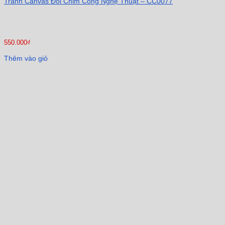
Tranh Canvas Đôi Chim Công Nghệ Thuật – CC0077
550.000
₫
Thêm vào giỏ