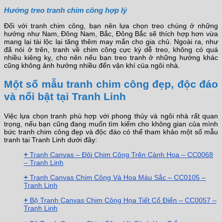
Hướng treo tranh chim công hợp lý
Đối với tranh chim công, bạn nên lựa chọn treo chúng ở những
hướng như Nam, Đông Nam, Bắc, Đông Bắc sẽ thích hợp hơn vừa
mang lại tài lộc lại tăng thêm may mắn cho gia chủ. Ngoài ra, như
đã nói ở trên, tranh về chim công cực kỳ dễ treo, không có quá
nhiều kiêng kỵ, cho nên nếu bạn treo tranh ở những hướng khác
cũng không ảnh hưởng nhiều đến vận khí của ngôi nhà.
Một số mẫu tranh chim công đẹp, độc đáo
và nổi bật tại Tranh Linh
Việc lựa chọn tranh phù hợp với phong thủy và ngôi nhà rất quan
trọng, nếu bạn cũng đang muốn tìm kiếm cho không gian của mình
bức tranh chim công đẹp và độc đáo có thể tham khảo một số mẫu
tranh tại Tranh Linh dưới đây:
+
Tranh Canvas – Đôi Chim Công Trên Cành Hoa – CC0068
– Tranh Linh
+
Tranh Canvas Chim Công Và Hoa Màu Sắc – CC0105 –
Tranh Linh
+
Bộ Tranh Canvas Chim Công Họa Tiết Cổ Điển – CC0057 –
Tranh Linh