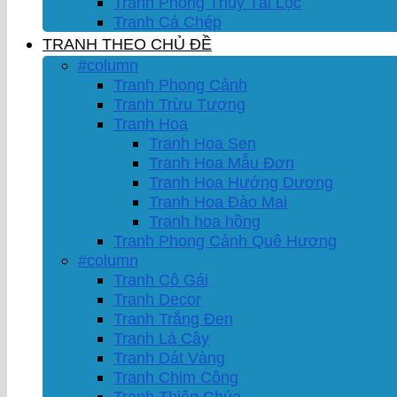
Tranh Phong Thủy Tài Lộc
Tranh Cá Chép
TRANH THEO CHỦ ĐỀ
#column
Tranh Phong Cảnh
Tranh Trừu Tượng
Tranh Hoa
Tranh Hoa Sen
Tranh Hoa Mẫu Đơn
Tranh Hoa Hướng Dương
Tranh Hoa Đào Mai
Tranh hoa hồng
Tranh Phong Cảnh Quê Hương
#column
Tranh Cô Gái
Tranh Decor
Tranh Trắng Đen
Tranh Lá Cây
Tranh Dát Vàng
Tranh Chim Công
Tranh Thiên Chúa