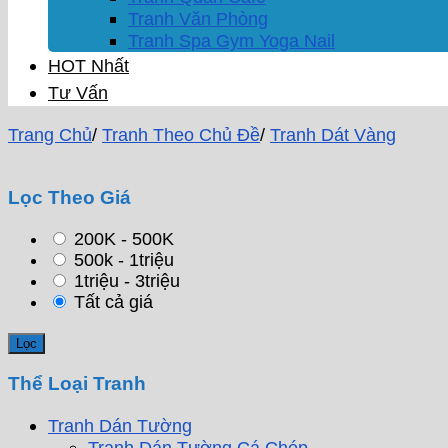
Tranh Văn Phòng
Tranh Spa Gym Yoga Nail
HOT Nhất
Tư Vấn
Trang Chủ
/
Tranh Theo Chủ Đề
/
Tranh Dát Vàng
Lọc Theo Giá
200K - 500K
500k - 1triệu
1triệu - 3triệu
Tất cả giá
Thể Loại Tranh
Tranh Dán Tường
Tranh Dán Tường Cá Chép