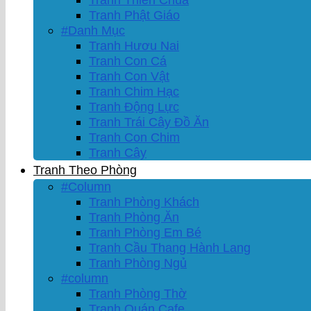
Tranh Phật Giáo
#Danh Mục
Tranh Hươu Nai
Tranh Con Cá
Tranh Con Vật
Tranh Chim Hạc
Tranh Động Lực
Tranh Trái Cây Đồ Ăn
Tranh Con Chim
Tranh Cây
Tranh Theo Phòng
#Column
Tranh Phòng Khách
Tranh Phòng Ăn
Tranh Phòng Em Bé
Tranh Cầu Thang Hành Lang
Tranh Phòng Ngủ
#column
Tranh Phòng Thờ
Tranh Quán Cafe