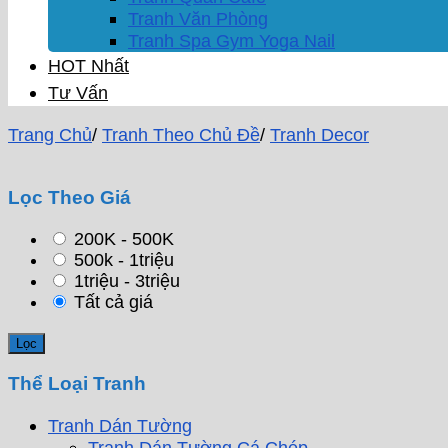
Tranh Văn Phòng
Tranh Spa Gym Yoga Nail
HOT Nhất
Tư Vấn
Trang Chủ
/
Tranh Theo Chủ Đề
/
Tranh Decor
Lọc Theo Giá
200K - 500K
500k - 1triệu
1triệu - 3triệu
Tất cả giá
Thể Loại Tranh
Tranh Dán Tường
Tranh Dán Tường Cá Chép