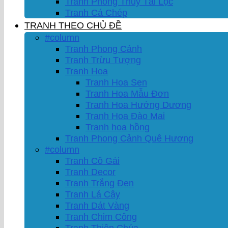
Tranh Phong Thủy Tài Lộc
Tranh Cá Chép
TRANH THEO CHỦ ĐỀ
#column
Tranh Phong Cảnh
Tranh Trừu Tượng
Tranh Hoa
Tranh Hoa Sen
Tranh Hoa Mẫu Đơn
Tranh Hoa Hướng Dương
Tranh Hoa Đào Mai
Tranh hoa hồng
Tranh Phong Cảnh Quê Hương
#column
Tranh Cô Gái
Tranh Decor
Tranh Trắng Đen
Tranh Lá Cây
Tranh Dát Vàng
Tranh Chim Công
Tranh Thiên Chúa