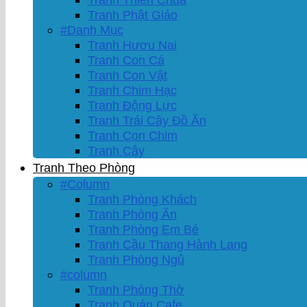
Tranh Phật Giáo
#Danh Mục
Tranh Hươu Nai
Tranh Con Cá
Tranh Con Vật
Tranh Chim Hạc
Tranh Động Lực
Tranh Trái Cây Đồ Ăn
Tranh Con Chim
Tranh Cây
Tranh Theo Phòng
#Column
Tranh Phòng Khách
Tranh Phòng Ăn
Tranh Phòng Em Bé
Tranh Cầu Thang Hành Lang
Tranh Phòng Ngủ
#column
Tranh Phòng Thờ
Tranh Quán Cafe