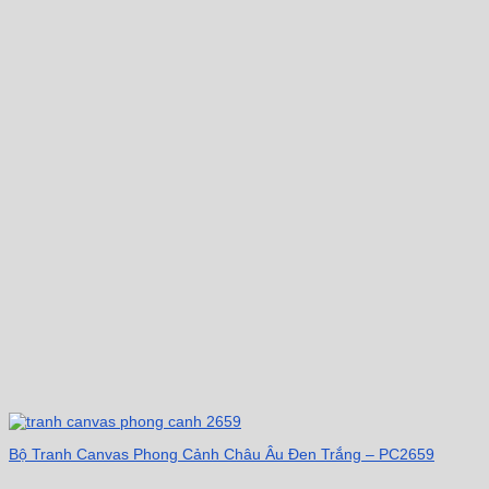
Bộ Tranh Canvas Phong Cảnh Châu Âu Đen Trắng – PC2659