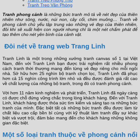
Tranh Treo Phòng Thờ
Tranh Treo Văn Phòng
Tranh phong cảnh
là những bức tranh mô tả về nét đẹp của thiên
nhiên như sông, nước, núi non, cây cối, chim muông… Tranh về
phong cảnh chủ yếu tập trung vào những vẻ đẹp của thiên nhiên,
đôi khi sẽ xuất hiện con người nhưng chỉ là một nét chấm phát để
tạo thêm cho nét yên bình của cảnh vật.
Đôi nét về trang web Trang Linh
Tranh Linh là một trong những xưởng tranh canvas số 1 tại Việt
Nam, đến với Tranh Linh bạn được trải nghiệm rất nhiều phong
cách tranh thời thượng mang đến từng vẻ đẹp riêng cho mỗi ngôi
nhà. Sở hữu hơn 25 nghìn bộ tranh chọn lọc, Tranh Linh đã phục
hơn cả 15 nghìn công trình lớn nhỏ và đều được đánh giá rất cao
về chất lượng của những bộ tranh, trong đó có tranh phong cảnh.
Với hơn 11 năm kinh nghiệm và phát triển, Tranh Linh đã ngày càng
có được chỗ đứng vững chắc trong lòng khách hàng. Đến với Tranh
Linh, khách hàng được thỏa sức tìm kiếm và sáng tạo ra những bức
tranh của mình. Đặc biệt tất cả những bức tranh đều được làm từ
chất liệu cao cấp bền bỉ cùng với kỹ thuật làm tranh đầy sự khác
biệt và vượt trội, đảm bảo mang đến cho khách hàng những không
gian đặc biệt.
Một số loại tranh thuộc về phong cảnh nổi