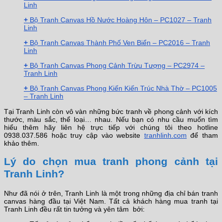
Linh
+
Bộ Tranh Canvas Hồ Nước Hoàng Hôn – PC1027 – Tranh
Linh
+
Bộ Tranh Canvas Thành Phố Ven Biển – PC2016 – Tranh
Linh
+
Bộ Tranh Canvas Phong Cảnh Trừu Tượng – PC2974 –
Tranh Linh
+
Bộ Tranh Canvas Phong Kiến Kiến Trúc Nhà Thờ – PC1005
– Tranh Linh
Tại Tranh Linh còn vô vàn những bức tranh về phong cảnh với kích
thước, màu sắc, thể loại… nhau. Nếu bạn có nhu cầu muốn tìm
hiểu thêm hãy liên hệ trực tiếp với chúng tôi theo hotline
0938.037.586 hoặc truy cập vào website
tranhlinh.com
để tham
khảo thêm.
Lý do chọn mua tranh phong cảnh tại
Tranh Linh?
Như đã nói ở trên, Tranh Linh là một trong những địa chỉ bán tranh
canvas hàng đầu tại Việt Nam. Tất cả khách hàng mua tranh tại
Tranh Linh đều rất tin tưởng và yên tâm bởi: