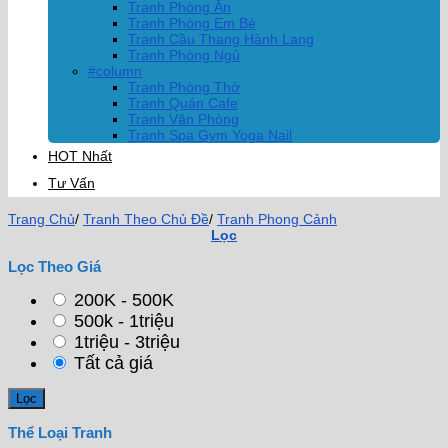
Tranh Phòng Ăn
Tranh Phòng Em Bé
Tranh Cầu Thang Hành Lang
Tranh Phòng Ngủ
#column
Tranh Phòng Thờ
Tranh Quán Cafe
Tranh Văn Phòng
Tranh Spa Gym Yoga Nail
HOT Nhất
Tư Vấn
Trang Chủ
/
Tranh Theo Chủ Đề
/
Tranh Phong Cảnh
Lọc
Lọc Theo Giá
200K - 500K
500k - 1triệu
1triệu - 3triệu
Tất cả giá
Thể Loại Tranh