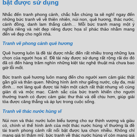
bật được sử dụng
Nhắc đến tranh phong cảnh, chắc hẳn chúng ta sẽ nghĩ ngay đến
những bức tranh vẽ về thiên nhiên, núi non, quê hương, thác nước,
cánh đồng, danh lam thắng cảnh… Mỗi bức tranh mang một ý
nghĩa riêng và nét đẹp riêng được họa sĩ phác thảo nhằm mang
đến vẻ đẹp cho ngôi nhà.
Tranh vẽ phong cảnh quê hương
Quê hương luôn là đề tài được nhắc đến rất nhiều trong những lựa
chọn của người họa sĩ. Đề tài này được sử dụng rất rộng rãi do đó
đã có đến hàng trăm nghìn những kiệt tác nghệ thuật mà chưa bao
giờ lỗi mốt.
Bức tranh quê hương luôn mang đến cho người xem cảm giác thật
gần gũi và thân quen. Những hình ảnh như giếng nước, cây đa, mái
đình… nơi làng quê được tái hiện một cách rất thật nhưng vô cùng
giản dị và mộc mạc. Cảnh sắc của bức tranh khiến cho người
thưởng tranh có được cảm giác thư thái và dễ chịu hơn, giúp giải
tỏa được căng thẳng và áp lực trong cuộc sống.
Tranh vẽ thác nước hùng vĩ
Núi non và thác nước luôn biểu tượng cho sự thịnh vượng và giàu
có, chính vì thế hình ảnh của một thác nước hùng vĩ thường là đề
tài tranh phong cảnh rất nổi bật được lựa chọn nhiều. Không chỉ
mang giá trị thẩm mỹ, bức tranh về thác nước hùng vĩ còn mang giá