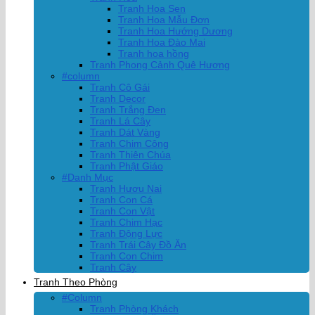
Tranh Hoa Sen
Tranh Hoa Mẫu Đơn
Tranh Hoa Hướng Dương
Tranh Hoa Đào Mai
Tranh hoa hồng
Tranh Phong Cảnh Quê Hương
#column
Tranh Cô Gái
Tranh Decor
Tranh Trắng Đen
Tranh Lá Cây
Tranh Dát Vàng
Tranh Chim Công
Tranh Thiên Chúa
Tranh Phật Giáo
#Danh Mục
Tranh Hươu Nai
Tranh Con Cá
Tranh Con Vật
Tranh Chim Hạc
Tranh Động Lực
Tranh Trái Cây Đồ Ăn
Tranh Con Chim
Tranh Cây
Tranh Theo Phòng
#Column
Tranh Phòng Khách