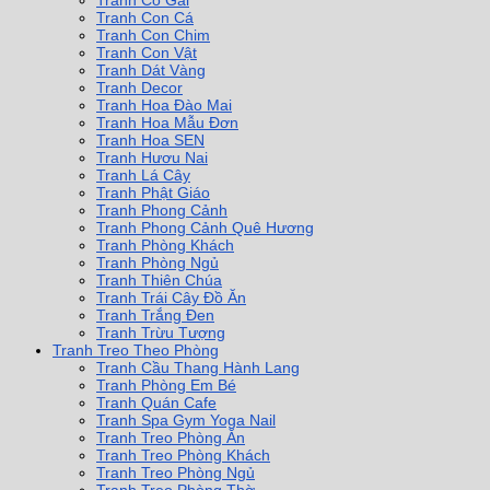
Tranh Cô Gái
Tranh Con Cá
Tranh Con Chim
Tranh Con Vật
Tranh Dát Vàng
Tranh Decor
Tranh Hoa Đào Mai
Tranh Hoa Mẫu Đơn
Tranh Hoa SEN
Tranh Hươu Nai
Tranh Lá Cây
Tranh Phật Giáo
Tranh Phong Cảnh
Tranh Phong Cảnh Quê Hương
Tranh Phòng Khách
Tranh Phòng Ngủ
Tranh Thiên Chúa
Tranh Trái Cây Đồ Ăn
Tranh Trắng Đen
Tranh Trừu Tượng
Tranh Treo Theo Phòng
Tranh Cầu Thang Hành Lang
Tranh Phòng Em Bé
Tranh Quán Cafe
Tranh Spa Gym Yoga Nail
Tranh Treo Phòng Ăn
Tranh Treo Phòng Khách
Tranh Treo Phòng Ngủ