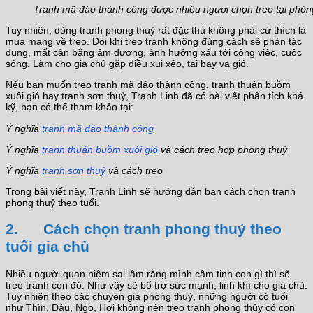
Tranh mã đáo thành công được nhiều người chọn treo tại phòng
Tuy nhiên, dòng tranh phong thuỷ rất đặc thù không phải cứ thích là
mua mang về treo. Đôi khi treo tranh không đúng cách sẽ phản tác
dụng, mất cân bằng âm dương, ảnh hưởng xấu tới công việc, cuộc
sống. Làm cho gia chủ gặp điều xui xẻo, tai bay vạ gió.
Nếu bạn muốn treo tranh mã đáo thành công, tranh thuận buồm
xuôi gió hay tranh sơn thuỷ, Tranh Linh đã có bài viết phân tích khá
kỹ, bạn có thể tham khảo tại:
Ý nghĩa
tranh mã đáo thành công
Ý nghĩa
tranh thuận buồm xuôi gió
và cách treo hợp phong thuỷ
Ý nghĩa
tranh sơn thuỷ
và cách treo
Trong bài viết này, Tranh Linh sẽ hướng dẫn bạn cách chọn tranh
phong thuỷ theo tuổi.
2. Cách chọn tranh phong thuỷ theo
tuổi gia chủ
Nhiều người quan niệm sai lầm rằng mình cầm tinh con gì thì sẽ
treo tranh con đó. Như vậy sẽ bổ trợ sức mạnh, linh khí cho gia chủ.
Tuy nhiên theo các chuyên gia phong thuỷ, những người có tuổi
như Thìn, Dậu, Ngọ, Hợi không nên treo tranh phong thủy có con