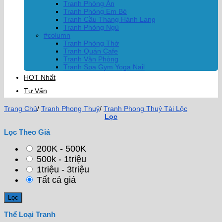
Tranh Phòng Ăn
Tranh Phòng Em Bé
Tranh Cầu Thang Hành Lang
Tranh Phòng Ngủ
#column
Tranh Phòng Thờ
Tranh Quán Cafe
Tranh Văn Phòng
Tranh Spa Gym Yoga Nail
HOT Nhất
Tư Vấn
Trang Chủ
/
Tranh Phong Thuỷ
/
Tranh Phong Thuỷ Tài Lộc
Lọc
Lọc Theo Giá
200K - 500K
500k - 1triệu
1triệu - 3triệu
Tất cả giá
Thể Loại Tranh