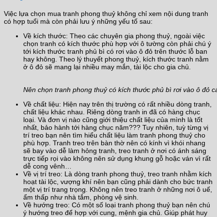
Việc lựa chọn mua tranh phong thuỷ không chỉ xem nội dung tranh
có hợp tuổi mà còn phải lưu ý những yếu tố sau:
Về kích thước: Theo các chuyên gia phong thuỷ, ngoài việc
chọn tranh có kích thước phù hợp với ô tường còn phải chú ý
tới kích thước tranh phủ bì có rơi vào ô đỏ trên thước lỗ ban
hay không. Theo lý thuyết phong thuỷ, kích thước tranh nằm
ở ô đỏ sẽ mang lại nhiều may mắn, tài lộc cho gia chủ.
Nên chọn tranh phong thuỷ có kích thước phủ bì rơi vào ô đỏ c
Về chất liệu: Hiện nay trên thị trường có rất nhiều dòng tranh,
chất liệu khác nhau. Riêng dòng tranh in đã có hàng chục
loại. Và đơn vị nào cũng giới thiệu chất liệu của mình là tốt
nhất, bảo hành tới hàng chục năm??? Tuy nhiên, tuỳ từng vị
trí treo bạn nên tìm hiểu chất liệu làm tranh phong thuỷ cho
phù hợp. Tranh treo trên bàn thờ nên có kính vì khói nhang
sẽ bay vào dễ làm hỏng tranh, treo tranh ở nơi có ánh sáng
trực tiếp rọi vào không nên sử dụng khung gỗ hoặc ván vì rất
dễ cong vênh…
Về vị trí treo: Là dòng tranh phong thuỷ, treo tranh nhằm kích
hoạt tài lộc, vượng khí nên bạn cũng phải dành cho bức tranh
một vị trí trang trọng. Không nên treo tranh ở những nơi ô uế,
ẩm thấp như nhà tắm, phòng vệ sinh.
Về hướng treo: Có một số loại tranh phong thuỷ bạn nên chú
ý hướng treo để hợp với cung, mệnh gia chủ. Giúp phát huy