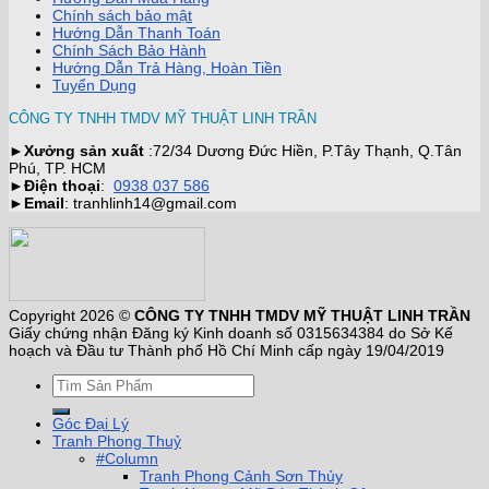
Chính sách bảo mật
Hướng Dẫn Thanh Toán
Chính Sách Bảo Hành
Hướng Dẫn Trả Hàng, Hoàn Tiền
Tuyển Dụng
CÔNG TY TNHH TMDV MỸ THUẬT LINH TRẦN
►
Xưởng sản xuất
:72/34 Dương Đức Hiền, P.Tây Thạnh, Q.Tân
Phú, TP. HCM
►
Điện thoại
:
0938 037 586
►
Email
: tranhlinh14@gmail.com
Copyright 2026 ©
CÔNG TY TNHH TMDV MỸ THUẬT LINH TRẦN
Giấy chứng nhận Đăng ký Kinh doanh số 0315634384 do Sở Kế
hoạch và Đầu tư Thành phố Hồ Chí Minh cấp ngày 19/04/2019
Góc Đại Lý
Tranh Phong Thuỷ
#Column
Tranh Phong Cảnh Sơn Thủy