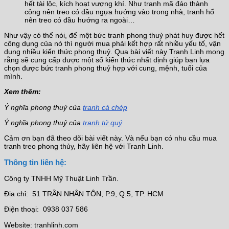
hết tài lộc, kích hoạt vượng khí. Như tranh mã đáo thành
công nên treo có đầu ngựa hướng vào trong nhà, tranh hổ
nên treo có đầu hướng ra ngoài…
Như vậy có thể nói, để một bức tranh phong thuỷ phát huy được hết
công dụng của nó thì người mua phải kết hợp rất nhiều yếu tố, vận
dụng nhiều kiến thức phong thuỷ. Qua bài viết này Tranh Linh mong
rằng sẽ cung cấp được một số kiến thức nhất định giúp bạn lựa
chọn được bức tranh phong thuỷ hợp với cung, mệnh, tuổi của
mình.
Xem thêm:
Ý nghĩa phong thuỷ của
tranh cá chép
Ý nghĩa phong thuỷ của
tranh tứ quý
Cảm ơn bạn đã theo dõi bài viết này. Và nếu bạn có nhu cầu mua
tranh treo phong thủy, hãy liên hệ với Tranh Linh.
Thông tin liên hệ:
Công ty TNHH Mỹ Thuật Linh Trần.
Địa chỉ: 51 TRẦN NHÂN TÔN, P.9, Q.5, TP. HCM
Điện thoại: 0938 037 586
Website: tranhlinh.com