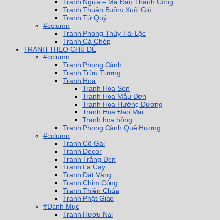
Tranh Ngựa – Mã Đáo Thành Công
Tranh Thuận Buồm Xuôi Gió
Tranh Tứ Quý
#column
Tranh Phong Thủy Tài Lộc
Tranh Cá Chép
TRANH THEO CHỦ ĐỀ
#column
Tranh Phong Cảnh
Tranh Trừu Tượng
Tranh Hoa
Tranh Hoa Sen
Tranh Hoa Mẫu Đơn
Tranh Hoa Hướng Dương
Tranh Hoa Đào Mai
Tranh hoa hồng
Tranh Phong Cảnh Quê Hương
#column
Tranh Cô Gái
Tranh Decor
Tranh Trắng Đen
Tranh Lá Cây
Tranh Dát Vàng
Tranh Chim Công
Tranh Thiên Chúa
Tranh Phật Giáo
#Danh Mục
Tranh Hươu Nai