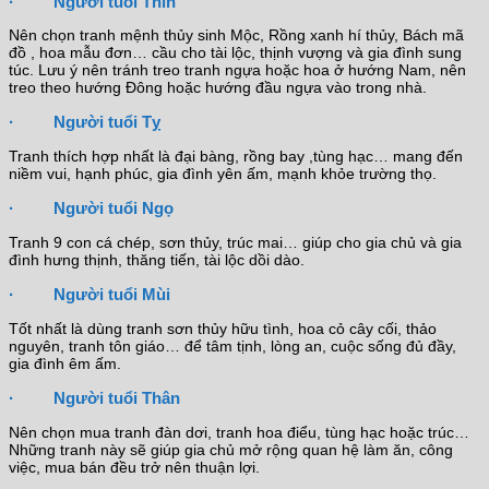
· Người tuổi Thìn
Nên chọn tranh mệnh thủy sinh Mộc, Rồng xanh hí thủy, Bách mã
đồ , hoa mẫu đơn… cầu cho tài lộc, thịnh vượng và gia đình sung
túc. Lưu ý nên tránh treo tranh ngựa hoặc hoa ở hướng Nam, nên
treo theo hướng Đông hoặc hướng đầu ngựa vào trong nhà.
· Người tuổi Tỵ
Tranh thích hợp nhất là đại bàng, rồng bay ,tùng hạc… mang đến
niềm vui, hạnh phúc, gia đình yên ấm, mạnh khỏe trường thọ.
· Người tuổi Ngọ
Tranh 9 con cá chép, sơn thủy, trúc mai… giúp cho gia chủ và gia
đình hưng thịnh, thăng tiến, tài lộc dồi dào.
· Người tuổi Mùi
Tốt nhất là dùng tranh sơn thủy hữu tình, hoa cỏ cây cối, thảo
nguyên, tranh tôn giáo… để tâm tịnh, lòng an, cuộc sống đủ đầy,
gia đình êm ấm.
· Người tuổi Thân
Nên chọn mua tranh đàn dơi, tranh hoa điểu, tùng hạc hoặc trúc…
Những tranh này sẽ giúp gia chủ mở rộng quan hệ làm ăn, công
việc, mua bán đều trở nên thuận lợi.