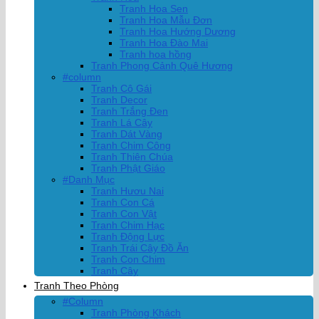
Tranh Hoa Sen
Tranh Hoa Mẫu Đơn
Tranh Hoa Hướng Dương
Tranh Hoa Đào Mai
Tranh hoa hồng
Tranh Phong Cảnh Quê Hương
#column
Tranh Cô Gái
Tranh Decor
Tranh Trắng Đen
Tranh Lá Cây
Tranh Dát Vàng
Tranh Chim Công
Tranh Thiên Chúa
Tranh Phật Giáo
#Danh Mục
Tranh Hươu Nai
Tranh Con Cá
Tranh Con Vật
Tranh Chim Hạc
Tranh Động Lực
Tranh Trái Cây Đồ Ăn
Tranh Con Chim
Tranh Cây
Tranh Theo Phòng
#Column
Tranh Phòng Khách