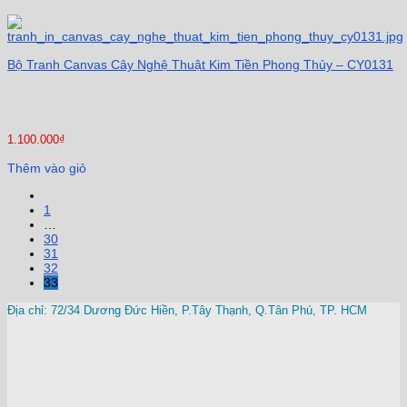
Bộ Tranh Canvas Cây Nghệ Thuật Kim Tiền Phong Thủy – CY0131
1.100.000
₫
Thêm vào giỏ
1
…
30
31
32
33
Địa chỉ: 72/34 Dương Đức Hiền, P.Tây Thạnh, Q.Tân Phú, TP. HCM