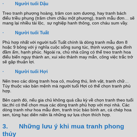
· Người tuổi Dậu
Treo tranh phượng hoàng, trăm con sơn dương, hay tranh bách
điểu triều phụng (trăm chim chầu một phượng), tranh mẫu đơn… sẽ
mang lại nhiều tài lộc, sự nghiệp hanh thông, con cháu sum vầy.
· Người tuổi Tuất
Phù hợp nhất với người tuổi Tuất chính là dòng tranh mẫu đơn 8
hoặc 9 bông với ý nghĩa cuộc sống sung túc, thịnh vượng, gia đình
đầm ấm, hạnh phúc. Ngoài ra, chủ nhà cũng có thể treo tranh hoa
điểu biến nguy thành an, xui xẻo thành may mắn, công việc trắc trở
sẽ gặp thuận lợi.
· Người tuổi Hợi
Nên treo các dòng tranh hoa cỏ, muông thú, linh vật, tranh chữ…
Tùy thuộc vào bản mệnh mà người tuổi Hợi có thể chọn tranh phù
hợp.
Bên cạnh đó, nếu gia chủ không quá cầu kỳ về chọn tranh theo tuổi
tác,thì có thể chọn mua các dòng tranh phù hợp với mọi nhà. Các
dòng tranh như hoa mẫu đơn, tranh trúc báo bình an, cá chép hoa
sen, tùng hạc diên niên là những sự lựa chọn thích hợp.
3. Những lưu ý khi mua tranh phong
thủy