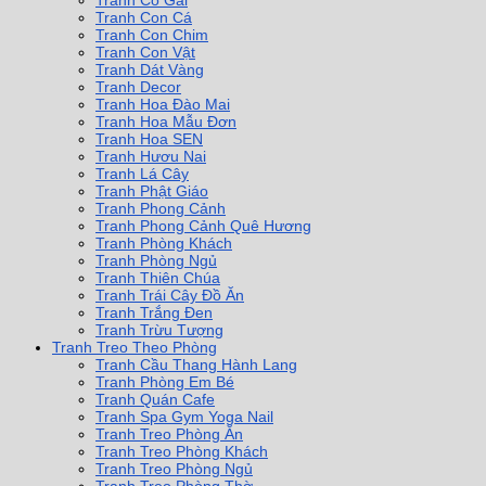
Tranh Cô Gái
Tranh Con Cá
Tranh Con Chim
Tranh Con Vật
Tranh Dát Vàng
Tranh Decor
Tranh Hoa Đào Mai
Tranh Hoa Mẫu Đơn
Tranh Hoa SEN
Tranh Hươu Nai
Tranh Lá Cây
Tranh Phật Giáo
Tranh Phong Cảnh
Tranh Phong Cảnh Quê Hương
Tranh Phòng Khách
Tranh Phòng Ngủ
Tranh Thiên Chúa
Tranh Trái Cây Đồ Ăn
Tranh Trắng Đen
Tranh Trừu Tượng
Tranh Treo Theo Phòng
Tranh Cầu Thang Hành Lang
Tranh Phòng Em Bé
Tranh Quán Cafe
Tranh Spa Gym Yoga Nail
Tranh Treo Phòng Ăn
Tranh Treo Phòng Khách
Tranh Treo Phòng Ngủ