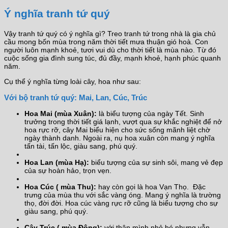
Ý nghĩa tranh tứ quý
Vậy tranh tứ quý có ý nghĩa gì? Treo tranh tứ trong nhà là gia chủ
cầu mong bốn mùa trong năm thời tiết mưa thuận gió hoà. Con
người luôn mạnh khoẻ, tươi vui dù cho thời tiết là mùa nào. Từ đó
cuộc sống gia đình sung túc, đủ đầy, mạnh khoẻ, hạnh phúc quanh
năm.
Cụ thể ý nghĩa từng loài cây, hoa như sau:
Với bộ tranh tứ quý: Mai, Lan, Cúc, Trúc
Hoa Mai (mùa Xuân):
là biểu tượng của ngày Tết. Sinh
trưởng trong thời tiết giá lạnh, vượt qua sự khắc nghiệt để nở
hoa rực rỡ, cây Mai biểu hiện cho sức sống mãnh liệt chờ
ngày thành danh. Ngoài ra, nụ hoa xuân còn mang ý nghĩa
tấn tài, tấn lộc, giàu sang, phú quý.
Hoa Lan (mùa Hạ):
biểu tượng của sự sinh sôi, mang vẻ đẹp
của sự hoàn hảo, trọn vẹn.
Hoa Cúc ( mùa Thu):
hay còn gọi là hoa Vạn Thọ. Đặc
trưng của mùa thu với sắc vàng óng. Mang ý nghĩa là trường
thọ, đời đời. Hoa cúc vàng rực rỡ cũng là biểu tượng cho sự
giàu sang, phú quý.
Cây Trúc ( mùa Đông):
với thân mình nhỏ bé nhưng vẫn