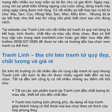
mang đến nhiều sự may mắn và tài lộc cho cả gia đình. Ngày nay,
cùng với sự phát triển không ngừng của cuộc sống, dòng tranh này
cũng ngày càng được mở rộng. Có rất nhiều sự kết hợp tạo ra bộ tứ
như: Mai, Sen, Cúc, Hồng/ Mai, Sen, Múc, Mẫu Đơn… Nhưng dù là
sự kết hợp như thế nào thì cũng cần phải biết chơi sao cho đúng
cách.
Tại website của Tranh Linh còn rất nhiều bộ tranh tứ quý với từng tự
kết hợp, kích thước, chất liệu và màu sắc khác nhau. Bạn có thể
truy cập vào trang web tranhlinh.com hoặc gọi điện trực tiếp đến
hotline 0938.037.0586 để được tư vấn và hướng dẫn lựa chọn xem
tranh cụ thể hơn.
Tranh Linh – Địa chỉ bán tranh tứ quý đẹp,
chất lượng và giá rẻ
Dù trên thị trường có rất nhiều địa chỉ cung cấp tranh tứ quý nhưng
Tranh Linh vẫn luôn là địa chỉ được nhiều người biết đến và lựa
chọn. Tất cả đều bởi công ty có rất nhiều những ưu điểm nổi trội
như:
+
Tất cả các sản phẩm tranh tại Tranh Linh đều chất lượng từ
màu sắc, thiết kế cho đến chất liệu.
+
Tranh treo tường luôn phong phú, đa dạng về loại tranh
giúp khách hàng có thể thoải mái lựa chọn theo sở thích của
hợp phong thủy.