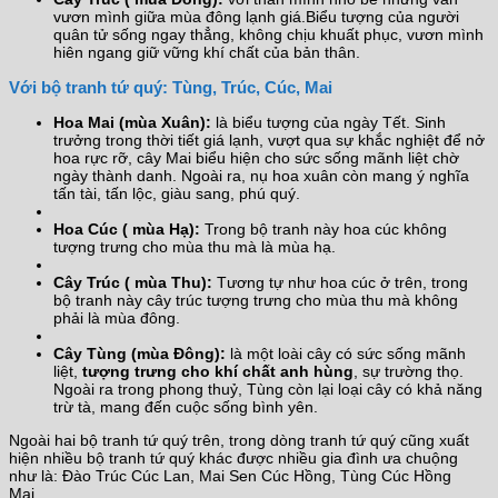
vươn mình giữa mùa đông lạnh giá.Biểu tượng của người
quân tử sống ngay thẳng, không chịu khuất phục, vươn mình
hiên ngang giữ vững khí chất của bản thân.
Với bộ tranh tứ quý: Tùng, Trúc, Cúc, Mai
Hoa Mai (mùa Xuân):
là biểu tượng của ngày Tết. Sinh
trưởng trong thời tiết giá lạnh, vượt qua sự khắc nghiệt để nở
hoa rực rỡ, cây Mai biểu hiện cho sức sống mãnh liệt chờ
ngày thành danh. Ngoài ra, nụ hoa xuân còn mang ý nghĩa
tấn tài, tấn lộc, giàu sang, phú quý.
Hoa Cúc ( mùa Hạ):
Trong bộ tranh này hoa cúc không
tượng trưng cho mùa thu mà là mùa hạ.
Cây Trúc ( mùa Thu):
Tương tự như hoa cúc ở trên, trong
bộ tranh này cây trúc tượng trưng cho mùa thu mà không
phải là mùa đông.
Cây Tùng (mùa Đông):
là một loài cây có sức sống mãnh
liệt,
tượng trưng cho khí chất anh hùng
, sự trường thọ.
Ngoài ra trong phong thuỷ, Tùng còn lại loại cây có khả năng
trừ tà, mang đến cuộc sống bình yên.
Ngoài hai bộ tranh tứ quý trên, trong dòng tranh tứ quý cũng xuất
hiện nhiều bộ tranh tứ quý khác được nhiều gia đình ưa chuộng
như là: Đào Trúc Cúc Lan, Mai Sen Cúc Hồng, Tùng Cúc Hồng
Mai…