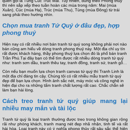
quen gọi là Tùng Cúc Trúc Mai. Tuy nhiên, đúng theo Phong thủy
thì nên sắp xếp theo tuần hoàn các mùa trong năm: Mai (mùa
Xuân), Cúc (mùa Hạ), Trúc (mùa Thu), Tùng (mùa Đông) từ trái
sang phải theo hướng nhìn.
C
họn mua tranh Tứ Quý ở đâu đẹp, hợp
phong thuỷ
Hiện nay có rất nhiều nơi bán tranh tứ quý song không phải nơi nào
bán cũng am hiểu về dòng tranh phong thuỷ này. Một địa chỉ uy tín
rất được khách hàng, thầy phong thuỷ lựa chọn đó là phố bán tranh
Trần Phú.Tại đây bạn có thể tìm được rất nhiều dòng tranh tứ quý
như: tranh sơn dầu, tranh thêu tay, tranh đồng, tranh sứ, tranh gỗ…
Còn nếu bạn muốn lựa chọn tranh canvas tứ quý thì Tranh Linh là
một địa chỉ đáng tin cậy. Chúng tôi có rất nhiều mẫu tranh tứ quý
đẹp để bạn lựa chọn. Hình ảnh sắc nét, máy móc và công nghệ in
hiện đại cho ra những tấm tranh chất lượng rất cao. Chắc chắn sẽ
làm bạn hài lòng.
Cách treo tranh tứ quý giúp mang lại
nhiều may mắn và tài lộc
Tranh tứ quý là loại tranh thường được treo trong không gian rộng
rãi như phòng khách, tranh mang nét đẹp nhã nhặn, tinh tế và rất
hài hòa. Loại tranh này có ý nghĩa phong thủy rất sâu sắc thể hiện