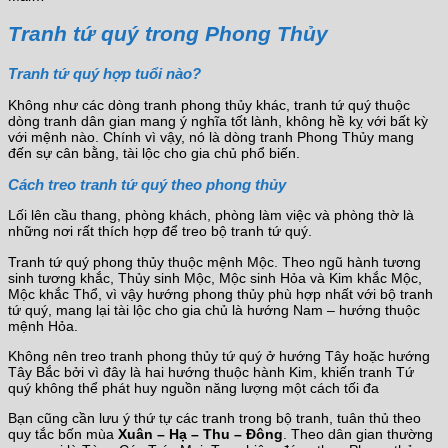
Tranh tứ quý trong Phong Thủy
Tranh tứ quý hợp tuổi nào?
Không như các dòng tranh phong thủy khác, tranh tứ quý thuộc
dòng tranh dân gian mang ý nghĩa tốt lành, không hề kỵ với bất kỳ
với mệnh nào. Chính vì vậy, nó là dòng tranh Phong Thủy mang
đến sự cân bằng, tài lộc cho gia chủ phổ biến.
Cách treo tranh tứ quý theo phong thủy
Lối lên cầu thang, phòng khách, phòng làm việc và phòng thờ là
những nơi rất thích hợp để treo bộ tranh tứ quý.
Tranh tứ quý phong thủy thuộc mệnh Mộc. Theo ngũ hành tương
sinh tương khắc, Thủy sinh Mộc, Mộc sinh Hỏa và Kim khắc Mộc,
Mộc khắc Thổ, vì vậy hướng phong thủy phù hợp nhất với bộ tranh
tứ quý, mang lại tài lộc cho gia chủ là hướng Nam – hướng thuộc
mệnh Hỏa.
Không nên treo tranh phong thủy tứ quý ở hướng Tây hoặc hướng
Tây Bắc bởi vì đây là hai hướng thuộc hành Kim, khiến tranh Tứ
quý không thể phát huy nguồn năng lượng một cách tối đa
Bạn cũng cần lưu ý thứ tự các tranh trong bộ tranh, tuân thủ theo
quy tắc bốn mùa
Xuân – Hạ – Thu – Đông
. Theo dân gian thường