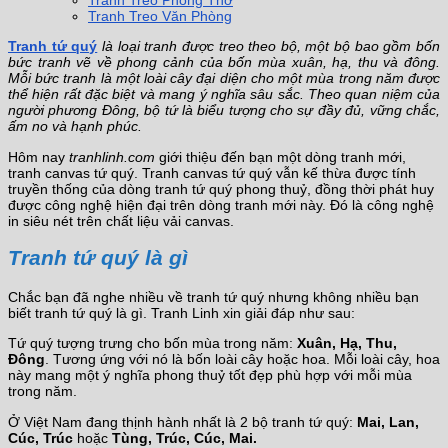
Tranh Treo Phòng Thờ
Tranh Treo Văn Phòng
Tranh tứ quý
là loại tranh được treo theo bộ, một bộ bao gồm bốn
bức tranh vẽ về phong cảnh của bốn mùa xuân, hạ, thu và đông.
Mỗi bức tranh là một loài cây đại diện cho một mùa trong năm được
thể hiện rất đặc biệt và mang ý nghĩa sâu sắc. Theo quan niệm của
người phương Đông, bộ tứ là biểu tượng cho sự đầy đủ, vững chắc,
ấm no và hạnh phúc.
Hôm nay
tranhlinh.com
giới thiệu đến bạn một dòng tranh mới,
tranh canvas tứ quý. Tranh canvas tứ quý vẫn kế thừa được tính
truyền thống của dòng tranh tứ quý phong thuỷ, đồng thời phát huy
được công nghệ hiện đại trên dòng tranh mới này. Đó là công nghệ
in siêu nét trên chất liệu vải canvas.
Tranh tứ quý là gì
Chắc bạn đã nghe nhiều về tranh tứ quý nhưng không nhiều bạn
biết tranh tứ quý là gì. Tranh Linh xin giải đáp như sau:
Tứ quý tượng trưng cho bốn mùa trong năm:
Xuân, Hạ, Thu,
Đông
. Tương ứng với nó là bốn loài cây hoặc hoa. Mỗi loài cây, hoa
này mang một ý nghĩa phong thuỷ tốt đẹp phù hợp với mỗi mùa
trong năm.
Ở Việt Nam đang thịnh hành nhất là 2 bộ tranh tứ quý:
Mai, Lan,
Cúc, Trúc
hoặc
Tùng, Trúc, Cúc, Mai.