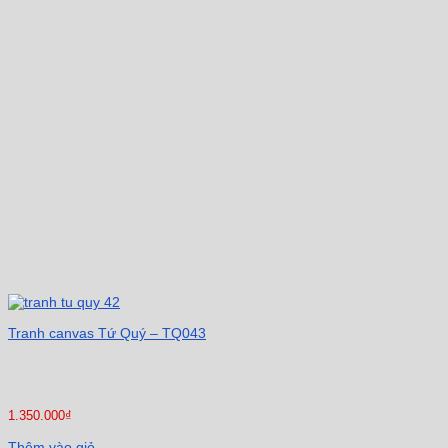
Tranh canvas Tứ Quý – TQ043
1.350.000
₫
Thêm vào giỏ