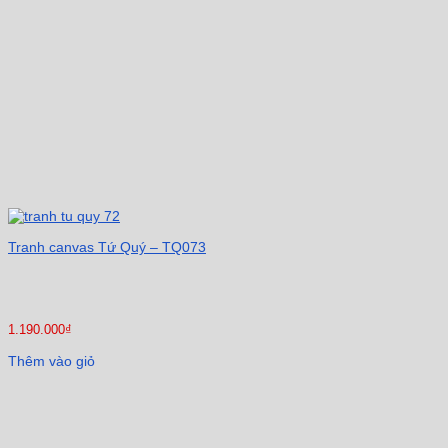
Tranh canvas Tứ Quý – TQ073
1.190.000
₫
Thêm vào giỏ