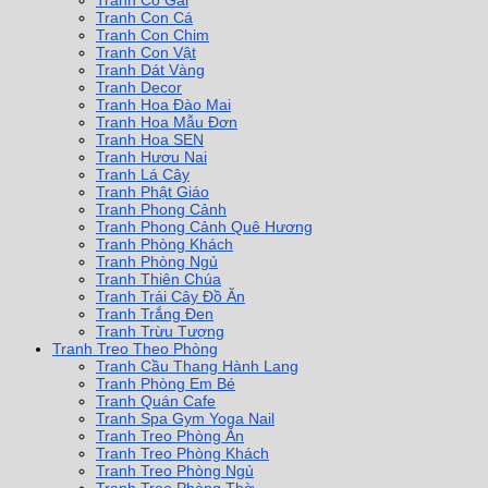
Tranh Cô Gái
Tranh Con Cá
Tranh Con Chim
Tranh Con Vật
Tranh Dát Vàng
Tranh Decor
Tranh Hoa Đào Mai
Tranh Hoa Mẫu Đơn
Tranh Hoa SEN
Tranh Hươu Nai
Tranh Lá Cây
Tranh Phật Giáo
Tranh Phong Cảnh
Tranh Phong Cảnh Quê Hương
Tranh Phòng Khách
Tranh Phòng Ngủ
Tranh Thiên Chúa
Tranh Trái Cây Đồ Ăn
Tranh Trắng Đen
Tranh Trừu Tượng
Tranh Treo Theo Phòng
Tranh Cầu Thang Hành Lang
Tranh Phòng Em Bé
Tranh Quán Cafe
Tranh Spa Gym Yoga Nail
Tranh Treo Phòng Ăn
Tranh Treo Phòng Khách
Tranh Treo Phòng Ngủ