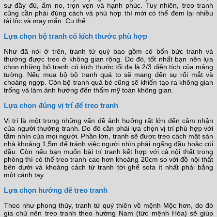
sự đầy đủ, ấm no, trọn vẹn và hạnh phúc. Tuy nhiên, treo tranh
cũng cần phải đúng cách và phù hợp thì mới có thể đem lại nhiều
tài lộc và may mắn. Cụ thể:
Lựa chọn bộ tranh có kích thước phù hợp
Như đã nói ở trên, tranh tứ quý bao gồm có bốn bức tranh và
thường được treo ở không gian rộng. Do đó, tốt nhất bạn nên lựa
chọn những bộ tranh có kích thước tối đa là 2/3 diện tích của mảng
tường. Nếu mua bộ bộ tranh quá to sẽ mang đến sự rối mắt và
choáng ngợp. Còn bộ tranh quá bé cũng sẽ khiến tạo ra không gian
trống và làm ảnh hưởng đến thẩm mỹ toàn không gian.
Lựa chọn đúng vị trí để treo tranh
Vị trí là một trong những vấn đề ảnh hưởng rất lớn đến cảm nhận
của người thưởng tranh. Do đó cần phải lựa chọn vị trí phù hợp với
tầm nhìn của mọi người. Phần lớn, tranh sẽ được treo cách mặt sàn
nhà khoảng 1,5m để tránh việc người nhìn phải ngẩng đầu hoặc cúi
đầu. Còn nếu bạn muốn bài trí tranh kết hợp với cả nội thất trong
phòng thì có thể treo tranh cao hơn khoảng 20cm so với đồ nội thất
bên dưới và khoảng cách từ tranh tới ghế sofa ít nhất phải bằng
một cánh tay.
Lựa chọn hướng để treo tranh
Theo như phong thủy, tranh tứ quý thiên về mệnh Mộc hơn, do đó
gia chủ nên treo tranh theo hướng Nam (tức mệnh Hóa) sẽ giúp