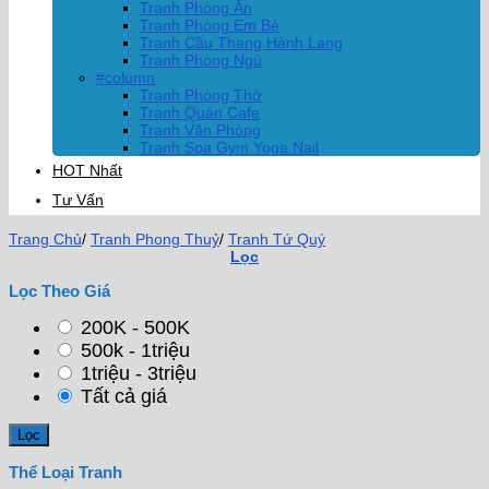
Tranh Phòng Ăn
Tranh Phòng Em Bé
Tranh Cầu Thang Hành Lang
Tranh Phòng Ngủ
#column
Tranh Phòng Thờ
Tranh Quán Cafe
Tranh Văn Phòng
Tranh Spa Gym Yoga Nail
HOT Nhất
Tư Vấn
Trang Chủ
/
Tranh Phong Thuỷ
/
Tranh Tứ Quý
Lọc
Lọc Theo Giá
200K - 500K
500k - 1triệu
1triệu - 3triệu
Tất cả giá
Thể Loại Tranh