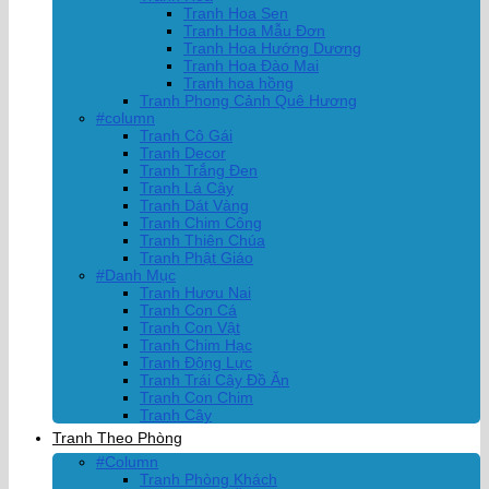
Tranh Hoa Sen
Tranh Hoa Mẫu Đơn
Tranh Hoa Hướng Dương
Tranh Hoa Đào Mai
Tranh hoa hồng
Tranh Phong Cảnh Quê Hương
#column
Tranh Cô Gái
Tranh Decor
Tranh Trắng Đen
Tranh Lá Cây
Tranh Dát Vàng
Tranh Chim Công
Tranh Thiên Chúa
Tranh Phật Giáo
#Danh Mục
Tranh Hươu Nai
Tranh Con Cá
Tranh Con Vật
Tranh Chim Hạc
Tranh Động Lực
Tranh Trái Cây Đồ Ăn
Tranh Con Chim
Tranh Cây
Tranh Theo Phòng
#Column
Tranh Phòng Khách