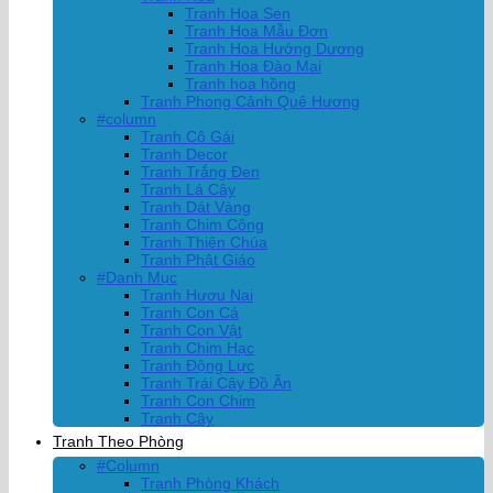
Tranh Hoa Sen
Tranh Hoa Mẫu Đơn
Tranh Hoa Hướng Dương
Tranh Hoa Đào Mai
Tranh hoa hồng
Tranh Phong Cảnh Quê Hương
#column
Tranh Cô Gái
Tranh Decor
Tranh Trắng Đen
Tranh Lá Cây
Tranh Dát Vàng
Tranh Chim Công
Tranh Thiên Chúa
Tranh Phật Giáo
#Danh Mục
Tranh Hươu Nai
Tranh Con Cá
Tranh Con Vật
Tranh Chim Hạc
Tranh Động Lực
Tranh Trái Cây Đồ Ăn
Tranh Con Chim
Tranh Cây
Tranh Theo Phòng
#Column
Tranh Phòng Khách