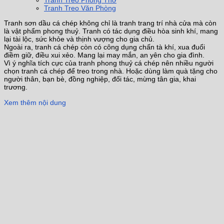
Tranh Treo Phòng Thờ
Tranh Treo Văn Phòng
Tranh sơn dầu cá chép không chỉ là tranh trang trí nhà cửa mà còn
là vật phẩm phong thuỷ. Tranh có tác dụng điều hòa sinh khí, mang
lại tài lộc, sức khỏe và thịnh vượng cho gia chủ.
Ngoài ra, tranh cá chép còn có công dụng chấn tà khí, xua đuổi
điềm giữ, điều xui xẻo. Mang lại may mắn, an yên cho gia đình.
Vì ý nghĩa tích cực của tranh phong thuỷ cá chép nên nhiều người
chọn tranh cá chép để treo trong nhà. Hoặc dùng làm quà tặng cho
người thân, bạn bè, đồng nghiệp, đối tác, mừng tân gia, khai
trương.
Xem thêm nội dung