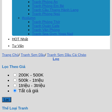
Tranh Phòng Ăn
Tranh Phòng Em Bé
Tranh Cầu Thang Hành Lang
Tranh Phòng Ngủ
#column
Tranh Phòng Thờ
Tranh Quán Cafe
Tranh Văn Phòng
Tranh Spa Gym Yoga Nail
HOT Nhất
Tư Vấn
Trang Chủ
/
Tranh Sơn Dầu
/
Tranh Sơn Dầu Cá Chép
Lọc
Lọc Theo Giá
200K - 500K
500k - 1triệu
1triệu - 3triệu
Tất cả giá
Thể Loại Tranh