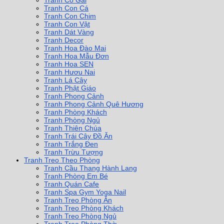
Tranh Cô Gái
Tranh Con Cá
Tranh Con Chim
Tranh Con Vật
Tranh Dát Vàng
Tranh Decor
Tranh Hoa Đào Mai
Tranh Hoa Mẫu Đơn
Tranh Hoa SEN
Tranh Hươu Nai
Tranh Lá Cây
Tranh Phật Giáo
Tranh Phong Cảnh
Tranh Phong Cảnh Quê Hương
Tranh Phòng Khách
Tranh Phòng Ngủ
Tranh Thiên Chúa
Tranh Trái Cây Đồ Ăn
Tranh Trắng Đen
Tranh Trừu Tượng
Tranh Treo Theo Phòng
Tranh Cầu Thang Hành Lang
Tranh Phòng Em Bé
Tranh Quán Cafe
Tranh Spa Gym Yoga Nail
Tranh Treo Phòng Ăn
Tranh Treo Phòng Khách
Tranh Treo Phòng Ngủ