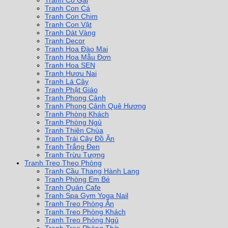
Tranh Cô Gái
Tranh Con Cá
Tranh Con Chim
Tranh Con Vật
Tranh Dát Vàng
Tranh Decor
Tranh Hoa Đào Mai
Tranh Hoa Mẫu Đơn
Tranh Hoa SEN
Tranh Hươu Nai
Tranh Lá Cây
Tranh Phật Giáo
Tranh Phong Cảnh
Tranh Phong Cảnh Quê Hương
Tranh Phòng Khách
Tranh Phòng Ngủ
Tranh Thiên Chúa
Tranh Trái Cây Đồ Ăn
Tranh Trắng Đen
Tranh Trừu Tượng
Tranh Treo Theo Phòng
Tranh Cầu Thang Hành Lang
Tranh Phòng Em Bé
Tranh Quán Cafe
Tranh Spa Gym Yoga Nail
Tranh Treo Phòng Ăn
Tranh Treo Phòng Khách
Tranh Treo Phòng Ngủ