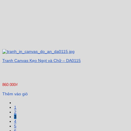
Tranh Canvas Kẹo Ngọt và Chữ – DA0115
860.000
₫
Thêm vào giỏ
1
2
3
4
5
6