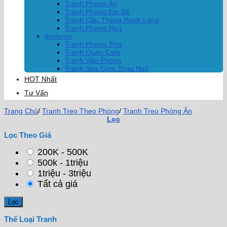
Tranh Phòng Ăn
Tranh Phòng Em Bé
Tranh Cầu Thang Hành Lang
Tranh Phòng Ngủ
#column
Tranh Phòng Thờ
Tranh Quán Cafe
Tranh Văn Phòng
Tranh Spa Gym Yoga Nail
HOT Nhất
Tư Vấn
Trang Chủ
/
Tranh Treo Theo Phòng
/
Tranh Treo Phòng Ăn
Lọc
Lọc Theo Giá
200K - 500K
500k - 1triệu
1triệu - 3triệu
Tất cả giá
Thể Loại Tranh