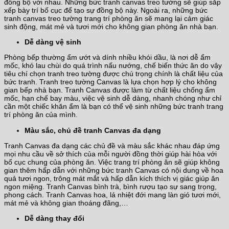
đồng bộ với nhau. Những bức tranh canvas treo tường sẽ giúp sắp
xếp bày trí bố cục để tạo sự đồng bộ này. Ngoài ra, những bức
tranh canvas treo tường trang trí phòng ăn sẽ mang lại cảm giác
sinh động, mát mẻ và tươi mới cho không gian phòng ăn nhà bạn.
Dễ dàng vệ sinh
Phòng bếp thường ẩm ướt và dính nhiều khói dầu, là nơi dễ ẩm
mốc, khó lau chùi do quá trình nấu nướng, chế biến thức ăn do vậy
tiêu chí chọn tranh treo tường được chú trọng chính là chất liệu của
bức tranh. Tranh treo tường Canvas là lựa chọn hợp lý cho không
gian bếp nhà bạn. Tranh Canvas được làm từ chất liệu chống ẩm
mốc, hạn chế bay màu, việc vệ sinh dễ dàng, nhanh chóng như chỉ
cần một chiếc khăn ẩm là bạn có thể vệ sinh những bức tranh trang
trí phòng ăn của mình.
Màu sắc, chủ đề tranh Canvas đa dạng
Tranh Canvas đa dạng các chủ đề và màu sắc khác nhau đáp ứng
mọi nhu cầu về sở thích của mỗi người đồng thời giúp hài hòa với
bố cục chung của phòng ăn. Việc trang trí phòng ăn sẽ giúp không
gian thêm hấp dẫn với những bức tranh Canvas có nội dung về hoa
quả tươi ngon, trông mát mắt và hấp dẫn kích thích vị giác giúp ăn
ngon miệng. Tranh Canvas bình trà, bình rượu tạo sự sang trọng,
phong cách. Tranh Canvas hoa, lá nhiệt đới mang làn gió tươi mới,
mát mẻ và không gian thoáng đãng,…
Dễ dàng thay đổi