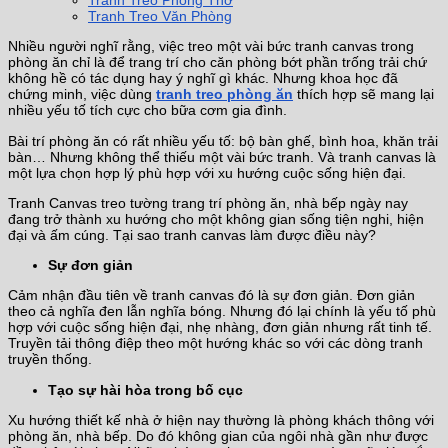
Tranh Treo Phòng Thờ
Tranh Treo Văn Phòng
Nhiều người nghĩ rằng, việc treo một vài bức tranh canvas trong
phòng ăn chỉ là để trang trí cho căn phòng bớt phần trống trải chứ
không hề có tác dụng hay ý nghĩ gì khác. Nhưng khoa học đã
chứng minh, việc dùng
tranh treo phòng ăn
thích hợp sẽ mang lại
nhiều yếu tố tích cực cho bữa cơm gia đình.
Bài trí phòng ăn có rất nhiều yếu tố: bộ bàn ghế, bình hoa, khăn trải
bàn… Nhưng không thể thiếu một vài bức tranh. Và tranh canvas là
một lựa chọn hợp lý phù hợp với xu hướng cuộc sống hiện đại.
Tranh Canvas treo tường trang trí phòng ăn, nhà bếp ngày nay
đang trở thành xu hướng cho một không gian sống tiện nghi, hiện
đại và ấm cúng. Tại sao tranh canvas làm được điều này?
Sự đơn giản
Cảm nhận đầu tiên về tranh canvas đó là sự đơn giản. Đơn giản
theo cả nghĩa đen lẫn nghĩa bóng. Nhưng đó lại chính là yếu tố phù
hợp với cuộc sống hiện đại, nhẹ nhàng, đơn giản nhưng rất tinh tế.
Truyền tải thông điệp theo một hướng khác so với các dòng tranh
truyền thống.
Tạo sự hài hòa trong bố cục
Xu hướng thiết kế nhà ở hiện nay thường là phòng khách thông với
phòng ăn, nhà bếp. Do đó không gian của ngôi nhà gần như được