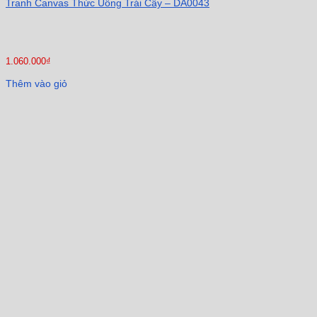
Tranh Canvas Thức Uống Trái Cây – DA0043
1.060.000
₫
Thêm vào giỏ