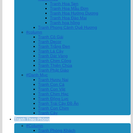
Tranh Hoa Sen
Tranh Hoa Mẫu Đơn
Tranh Hoa Hướng Dương
Tranh Hoa Đào Mai
Tranh hoa hồng
Tranh Phong Cảnh Quê Hương
#column
Tranh Cô Gái
Tranh Decor
Tranh Trắng Đen
Tranh Lá Cây
Tranh Dát Vàng
Tranh Chim Công
Tranh Thiên Chúa
Tranh Phật Giáo
#Danh Mục
Tranh Hươu Nai
Tranh Con Cá
Tranh Con Vật
Tranh Chim Hạc
Tranh Động Lực
Tranh Trái Cây Đồ Ăn
Tranh Con Chim
Tranh Cây
Tranh Theo Phòng
#Column
Tranh Phòng Khách