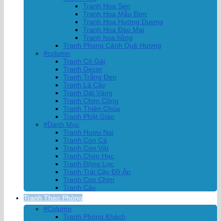
Tranh Hoa Sen
Tranh Hoa Mẫu Đơn
Tranh Hoa Hướng Dương
Tranh Hoa Đào Mai
Tranh hoa hồng
Tranh Phong Cảnh Quê Hương
#column
Tranh Cô Gái
Tranh Decor
Tranh Trắng Đen
Tranh Lá Cây
Tranh Dát Vàng
Tranh Chim Công
Tranh Thiên Chúa
Tranh Phật Giáo
#Danh Mục
Tranh Hươu Nai
Tranh Con Cá
Tranh Con Vật
Tranh Chim Hạc
Tranh Động Lực
Tranh Trái Cây Đồ Ăn
Tranh Con Chim
Tranh Cây
Tranh Theo Phòng
#Column
Tranh Phòng Khách