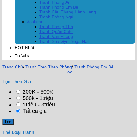
Tranh Phòng Ăn
Tranh Phòng Em Bé
Tranh Cầu Thang Hành Lang
Tranh Phòng Ngủ
#column
Tranh Phòng Thờ
Tranh Quán Cafe
Tranh Văn Phòng
Tranh Spa Gym Yoga Nail
HOT Nhất
Tư Vấn
Trang Chủ
/
Tranh Treo Theo Phòng
/
Tranh Phòng Em Bé
Lọc
Lọc Theo Giá
200K - 500K
500k - 1triệu
1triệu - 3triệu
Tất cả giá
Thể Loại Tranh