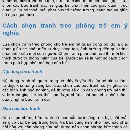
là những bức tranh hoa quả, bức tranh liên quan đến học tập,…Lựa
chọn các bức tranh này sẽ giúp bé phát triển các giác quan, trực
quan, giúp bé thoải mái phát huy trí tưởng tượng, sáng tạo và giúp
bé ngủ ngon hơn.
Cách chọn tranh treo phòng trẻ em ý
nghĩa
Lựa chọn tranh treo phòng cho trẻ em rất quan trọng bởi đó là giai
đoạn giúp bé phát triển tư duy, sáng tạo, ảnh hưởng đến quá trình
phát triển của một con người. Chọn tranh phải phù hợp thì mới kích
thích được trí thông minh của bé. Dưới đây sẽ là một số cách chọn
tranh phù hợp nhất mà bạn nên biết.
Nội dung bức tranh
Nội dung tranh rất quan trọng bởi đây là yếu tố giúp bé hình thành
tư duy, khả năng sáng tạo. Lựa chọn các bức tranh có ý nghĩa, có
các hình ảnh ngộ nghĩnh, dễ thương sẽ giúp căn phòng trở nên thú
vị hơn và giúp bé có thể học được những bài học nho nhỏ thông
qua ý nghĩa bức tranh đó.
Màu sắc bức tranh
Nên chọn những bức tranh có màu sắc tươi sáng, nổi bật, bắt mắt
sẽ giúp các bé tập trung hơn. Và bạn cũng nên nhớ màu sắc phải
hài hòa với căn phòng của bé, đừng nên chọn những bức tranh có