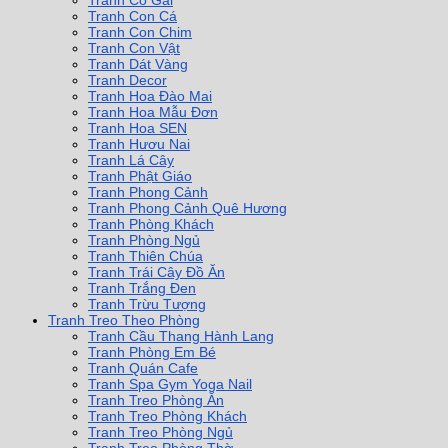
Tranh Cô Gái
Tranh Con Cá
Tranh Con Chim
Tranh Con Vật
Tranh Dát Vàng
Tranh Decor
Tranh Hoa Đào Mai
Tranh Hoa Mẫu Đơn
Tranh Hoa SEN
Tranh Hươu Nai
Tranh Lá Cây
Tranh Phật Giáo
Tranh Phong Cảnh
Tranh Phong Cảnh Quê Hương
Tranh Phòng Khách
Tranh Phòng Ngủ
Tranh Thiên Chúa
Tranh Trái Cây Đồ Ăn
Tranh Trắng Đen
Tranh Trừu Tượng
Tranh Treo Theo Phòng
Tranh Cầu Thang Hành Lang
Tranh Phòng Em Bé
Tranh Quán Cafe
Tranh Spa Gym Yoga Nail
Tranh Treo Phòng Ăn
Tranh Treo Phòng Khách
Tranh Treo Phòng Ngủ