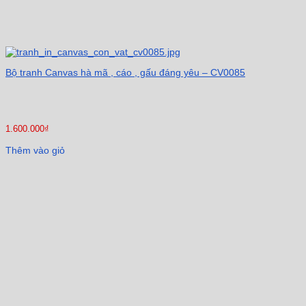
Bộ tranh Canvas hà mã , cáo , gấu đáng yêu – CV0085
1.600.000
₫
Thêm vào giỏ