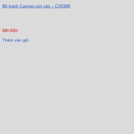
Bộ tranh Canvas con cáo – CV0388
890.000
₫
Thêm vào giỏ