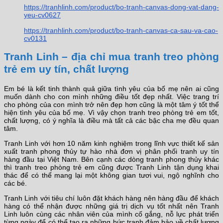
https://tranhlinh.com/product/bo-tranh-canvas-dong-vat-dang-
yeu-cv0627
https://tranhlinh.com/product/bo-tranh-canvas-ca-sau-va-cao-
cv0131
Tranh Linh – địa chỉ mua tranh treo phòng
trẻ em uy tín, chất lượng
Em bé là kết tinh thành quả giữa tình yêu của bố mẹ nên ai cũng
muốn dành cho con mình những điều tốt đẹp nhất. Việc trang trí
cho phòng của con mình trở nên đẹp hơn cũng là một tâm ý tốt thể
hiện tình yêu của bố mẹ. Vì vậy chọn tranh treo phòng trẻ em tốt,
chất lượng, có ý nghĩa là điều mà tất cả các bậc cha mẹ đều quan
tâm.
Tranh Linh với hơn 10 năm kinh nghiệm trong lĩnh vực thiết kế sản
xuất tranh phong thủy tự hào nhà đơn vị phân phối tranh uy tín
hàng đầu tại Việt Nam. Bên cạnh các dòng tranh phong thủy khác
thì tranh treo phòng trẻ em cũng được Tranh Linh tận dụng khai
thác để có thể mang lại một không gian tươi vui, ngộ nghĩnh cho
các bé.
Tranh Linh với tiêu chí luôn đặt khách hàng nên hàng đầu để khách
hàng có thể nhận được những giá trị dịch vụ tốt nhất nên Tranh
Linh luôn cùng các nhân viên của mình cố gắng, nỗ lực phát triển
từng ngày để có thể tạo ra những bức tranh đảm bảo về chất lượng