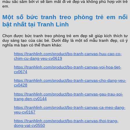
màu sắc sẫm bởi vì sẽ làm mất đi vẻ đẹp và không phù hợp với trẻ
em.
Một số bức tranh treo phòng trẻ em nổi
bật nhất tại Tranh Linh
Chọn được bức tranh treo phòng trẻ em đẹp sẽ giúp kích thích tư
duy sáng tạo của các bé. Dưới đây là một số mẫu tranh đẹp, có ý
nghĩa mà bạn có thể tham khảo:
https://tranhlinh.com/product/bo-tranh-canvas-huu-cao-co-
chim-cu-dang-yeu-cv0619
https://tranhlinh.com/product/bo-tranh-canvas-voi-hoa-tiet-
cv0674
https://tranhlinh.com/product/bo-tranh-canvas-cho-dang-yeu-
cv0428
https://tranhlinh.com/product/bo-tranh-canvas-gau-trau-soi-
trang-den-cv0144
https://tranhlinh.com/product/bo-tranh-canvas-ca-meo-dang-
yeu-cv0167
https://tranhlinh.com/product/bo-tranh-canvas-thoi-trang-
dong-vat-cv0550