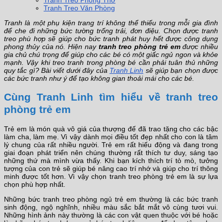
Tranh Treo Phòng Thờ
Tranh Treo Văn Phòng
Tranh là một phụ kiện trang trí không thể thiếu trong mỗi gia đình
để che đi những bức tường trống trải, đơn điệu. Chọn được tranh
treo phù hợp sẽ giúp cho bức tranh phát huy hết được công dụng
phong thủy của nó. Hiện nay
tranh treo phòng trẻ em
được nhiều
gia chủ chú trọng để giúp cho các bé có một giấc ngủ ngon và khỏe
mạnh. Vậy khi treo tranh trong phòng bé cần phải tuân thủ những
quy tắc gì? Bài viết dưới đây của
Tranh Linh
sẽ giúp bạn chọn được
các bức tranh như ý để
tạo không gian thoải mái cho các bé.
Cùng Tranh Linh tìm hiểu về tranh treo
phòng trẻ em
Trẻ em là món quà vô giá của thượng đế đã trao tặng cho các bậc
làm cha, làm mẹ. Vì vậy dành mọi điều tốt đẹp nhất cho con là tâm
lý chung của rất nhiều người. Trẻ em rất hiếu động và đang trong
giai đoạn phát triển nên chúng thường rất thích tư duy, sáng tạo
những thứ mà mình vừa thấy. Khi bạn kích thích trí tò mò, tưởng
tượng của con trẻ sẽ giúp bé nâng cao trí nhớ và giúp cho trí thông
minh được tốt hơn. Vì vậy chọn tranh treo phòng trẻ em là sự lựa
chọn phù hợp nhất.
Những bức tranh treo phòng ngủ trẻ em thường là các bức tranh
sinh động, ngộ nghĩnh, nhiều màu sắc bắt mắt vô cùng tươi vui.
Những hình ảnh này thường là các con vật quen thuộc với bé hoặc