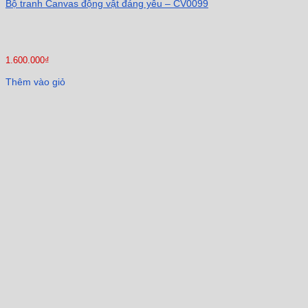
Bộ tranh Canvas động vật đáng yêu – CV0099
1.600.000
₫
Thêm vào giỏ