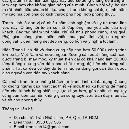
các gia đình trẻ, hiện đại ngày nay đều sử dụng chúng để trang trí,
làm đẹp hơn cho không gian sống của mình. Chính bởi vậy, họ đặt
ra rất nhiều tiêu chuẩn khi lựa chọn, tranh không chỉ đẹp, tính thẩm
mỹ cao mà còn phải có kích thước phù hợp, hợp phong thủy…
Tranh Linh là đơn vị có nhiều năm kinh nghiệm và uy tín trong lĩnh
vực này. Chúng tôi tự tin có thể đáp ứng mọi yêu cầu của quý
khách. Các tác phẩm với nhiều chủ đề như phong cảnh, làng quê,
Phật giáo, công giáo, thiên nhiên, hoa quả, tĩnh vật, con người,
động vật… đều mang nét đẹp riêng, có hồn và ý nghĩa tốt lành.
Hiện Tranh Linh đã và đang cung cấp cho hơn 50.000+ công trình
lớn bé tại Việt Nam và nước ngoài. Xưởng sản xuất năng suất cao,
được trang bị máy móc, kỹ thuật hiện đại có khả năng làm 20.000
tấm/ tháng nhưng vẫn đảm bảo chất lượng, độ bền cho từng sản
phẩm. Tất cả đều có đầy đủ tem mác và đóng gói cẩn thận được
giao nguyên vẹn đến tay khách hàng.
Các mẫu tranh treo phòng khách tại Tranh Linh rất đa dạng. Chúng
tôi không ngừng cập nhật các thiết kế mới, theo xu hướng để mang
đến cho khách hàng nhiều sự lựa chọn hơn, góp phần chung tay
cùng bạn kiến tạo nên không gian sống tuyệt vời, tràn đầy màu sắc
và tốt cho phong thủy.
Thông tin liên hệ
Địa chỉ: 51 Trần Nhân Tôn, P.9, Q.5, TP. HCM
Điện thoại: 0938 037 586
Email: tranhlinh14@gmail.com