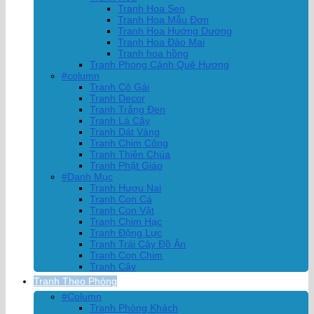
Tranh Hoa Sen
Tranh Hoa Mẫu Đơn
Tranh Hoa Hướng Dương
Tranh Hoa Đào Mai
Tranh hoa hồng
Tranh Phong Cảnh Quê Hương
#column
Tranh Cô Gái
Tranh Decor
Tranh Trắng Đen
Tranh Lá Cây
Tranh Dát Vàng
Tranh Chim Công
Tranh Thiên Chúa
Tranh Phật Giáo
#Danh Mục
Tranh Hươu Nai
Tranh Con Cá
Tranh Con Vật
Tranh Chim Hạc
Tranh Động Lực
Tranh Trái Cây Đồ Ăn
Tranh Con Chim
Tranh Cây
Tranh Theo Phòng
#Column
Tranh Phòng Khách