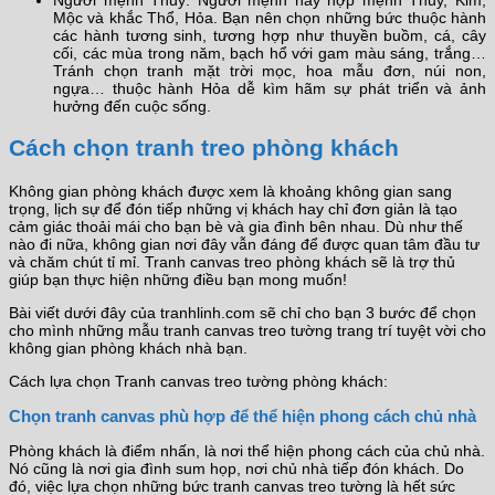
Người mệnh Thủy: Người mệnh này hợp mệnh Thủy, Kim,
Mộc và khắc Thổ, Hỏa. Bạn nên chọn những bức thuộc hành
các hành tương sinh, tương hợp như thuyền buồm, cá, cây
cối, các mùa trong năm, bạch hổ với gam màu sáng, trắng…
Tránh chọn tranh mặt trời mọc, hoa mẫu đơn, núi non,
ngựa… thuộc hành Hỏa dễ kìm hãm sự phát triển và ảnh
hưởng đến cuộc sống.
Cách chọn tranh treo phòng khách
Không gian phòng khách được xem là khoảng không gian sang
trọng, lịch sự để đón tiếp những vị khách hay chỉ đơn giản là tạo
cảm giác thoải mái cho bạn bè và gia đình bên nhau. Dù như thế
nào đi nữa, không gian nơi đây vẫn đáng để được quan tâm đầu tư
và chăm chút tỉ mỉ. Tranh canvas treo phòng khách sẽ là trợ thủ
giúp bạn thực hiện những điều bạn mong muốn!
Bài viết dưới đây của tranhlinh.com sẽ chỉ cho bạn 3 bước để chọn
cho mình những mẫu tranh canvas treo tường trang trí tuyệt vời cho
không gian phòng khách nhà bạn.
Cách lựa chọn Tranh canvas treo tường phòng khách:
Chọn tranh canvas phù hợp để thể hiện phong cách chủ nhà
Phòng khách là điểm nhấn, là nơi thể hiện phong cách của chủ nhà.
Nó cũng là nơi gia đình sum họp, nơi chủ nhà tiếp đón khách. Do
đó, việc lựa chọn những bức tranh canvas treo tường là hết sức