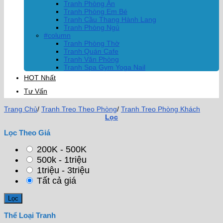
Tranh Phòng Ăn
Tranh Phòng Em Bé
Tranh Cầu Thang Hành Lang
Tranh Phòng Ngủ
#column
Tranh Phòng Thờ
Tranh Quán Cafe
Tranh Văn Phòng
Tranh Spa Gym Yoga Nail
HOT Nhất
Tư Vấn
Trang Chủ
/
Tranh Treo Theo Phòng
/
Tranh Treo Phòng Khách
Lọc
Lọc Theo Giá
200K - 500K
500k - 1triệu
1triệu - 3triệu
Tất cả giá
Thể Loại Tranh