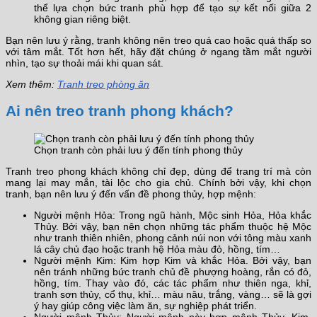
thể lựa chọn bức tranh phù hợp để tạo sự kết nối giữa 2
không gian riêng biệt.
Bạn nên lưu ý rằng, tranh không nên treo quá cao hoặc quá thấp so
với tâm mắt. Tốt hơn hết, hãy đặt chúng ở ngang tầm mắt người
nhìn, tạo sự thoải mái khi quan sát.
Xem thêm:
Tranh treo phòng ăn
Ai nên treo tranh phong khách?
Chọn tranh còn phải lưu ý đến tính phong thủy
Tranh treo phong khách không chỉ đẹp, dùng để trang trí mà còn
mang lại may mắn, tài lộc cho gia chủ. Chính bởi vậy, khi chọn
tranh, bạn nên lưu ý đến vấn đề phong thủy, hợp mệnh:
Người mệnh Hỏa: Trong ngũ hành, Mộc sinh Hỏa, Hỏa khắc
Thủy. Bởi vậy, bạn nên chọn những tác phẩm thuộc hệ Mộc
như tranh thiên nhiên, phong cảnh núi non với tông màu xanh
lá cây chủ đạo hoặc tranh hệ Hỏa màu đỏ, hồng, tím…
Người mệnh Kim: Kim hợp Kim và khắc Hỏa. Bởi vậy, bạn
nên tránh những bức tranh chủ đề phượng hoàng, rắn có đỏ,
hồng, tím. Thay vào đó, các tác phẩm như thiên nga, khỉ,
tranh sơn thủy, cổ thụ, khỉ… màu nâu, trắng, vàng… sẽ là gợi
ý hay giúp công việc làm ăn, sự nghiệp phát triển.