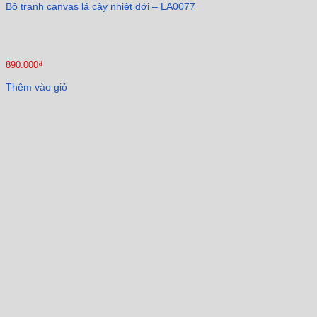
Bộ tranh canvas lá cây nhiệt đới – LA0077
890.000
₫
Thêm vào giỏ