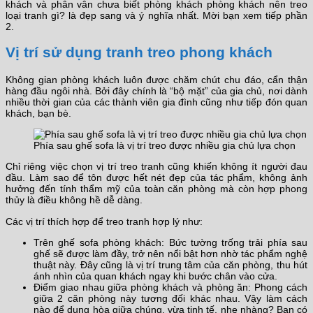
khách và phân vân chưa biết phòng khách phòng khách nên treo
loại tranh gì? là đẹp sang và ý nghĩa nhất. Mời bạn xem tiếp phần
2.
Vị trí sử dụng tranh treo phong khách
Không gian phòng khách luôn được chăm chút chu đáo, cẩn thận
hàng đầu ngôi nhà. Bởi đây chính là “bộ mặt” của gia chủ, nơi dành
nhiều thời gian của các thành viên gia đình cũng như tiếp đón quan
khách, bạn bè.
Phía sau ghế sofa là vị trí treo được nhiều gia chủ lựa chọn
Chỉ riêng việc chọn vị trí treo tranh cũng khiến không ít người đau
đầu. Làm sao để tôn được hết nét đẹp của tác phẩm, không ảnh
hưởng đến tính thẩm mỹ của toàn căn phòng mà còn hợp phong
thủy là điều không hề dễ dàng.
Các vị trí thích hợp để treo tranh hợp lý như:
Trên ghế sofa phòng khách: Bức tường trống trải phía sau
ghế sẽ được làm đầy, trở nên nổi bật hơn nhờ tác phẩm nghệ
thuật này. Đây cũng là vị trí trung tâm của căn phòng, thu hút
ánh nhìn của quan khách ngay khi bước chân vào cửa.
Điểm giao nhau giữa phòng khách và phòng ăn: Phong cách
giữa 2 căn phòng này tương đối khác nhau. Vậy làm cách
nào để dung hòa giữa chúng, vừa tinh tế, nhẹ nhàng? Bạn có