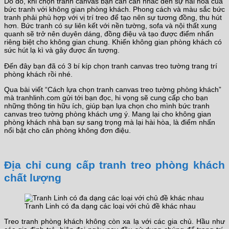
Do đó, khi chọn tranh canvas bạn cần cân nhắc đến sự hài hòa của
bức tranh với không gian phòng khách. Phong cách và màu sắc bức
tranh phải phù hợp với vị trí treo để tạo nên sự tương đồng, thu hút
hơn. Bức tranh có sự liên kết với nền tường, sofa và nội thất xung
quanh sẽ trở nên duyên dáng, đồng điệu và tạo được điểm nhấn
riêng biệt cho không gian chung. Khiến không gian phòng khách có
sức hút lạ kì và gây được ấn tượng.
Đến đây bạn đã có 3 bí kíp chọn tranh canvas treo tường trang trí
phòng khách rồi nhé.
Qua bài viết “Cách lựa chọn tranh canvas treo tường phòng khách”
mà tranhlinh.com gửi tới bạn đọc, hi vọng sẽ cung cấp cho bạn
những thông tin hữu ích, giúp bạn lựa chọn cho mình bức tranh
canvas treo tường phòng khách ưng ý. Mang lại cho không gian
phòng khách nhà bạn sự sang trọng mà lại hài hòa, là điểm nhấn
nổi bật cho căn phòng không đơn điệu.
Địa chỉ cung cấp tranh treo phòng khách
chất lượng
Tranh Linh có đa dạng các loại với chủ đề khác nhau
Treo tranh phòng khách không còn xa lạ với các gia chủ. Hầu như