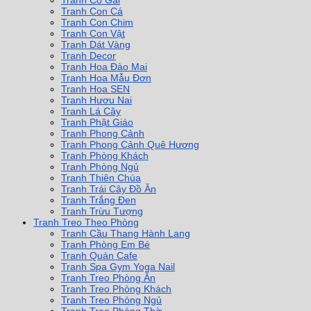
Tranh Cô Gái
Tranh Con Cá
Tranh Con Chim
Tranh Con Vật
Tranh Dát Vàng
Tranh Decor
Tranh Hoa Đào Mai
Tranh Hoa Mẫu Đơn
Tranh Hoa SEN
Tranh Hươu Nai
Tranh Lá Cây
Tranh Phật Giáo
Tranh Phong Cảnh
Tranh Phong Cảnh Quê Hương
Tranh Phòng Khách
Tranh Phòng Ngủ
Tranh Thiên Chúa
Tranh Trái Cây Đồ Ăn
Tranh Trắng Đen
Tranh Trừu Tượng
Tranh Treo Theo Phòng
Tranh Cầu Thang Hành Lang
Tranh Phòng Em Bé
Tranh Quán Cafe
Tranh Spa Gym Yoga Nail
Tranh Treo Phòng Ăn
Tranh Treo Phòng Khách
Tranh Treo Phòng Ngủ