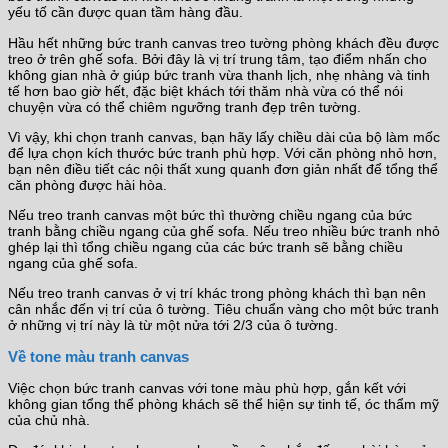
yếu tố cần được quan tầm hàng đầu.
Hầu hết những bức tranh canvas treo tường phòng khách đều được
treo ở trên ghế sofa. Bởi đây là vị trí trung tâm, tạo điểm nhấn cho
không gian nhà ở giúp bức tranh vừa thanh lịch, nhẹ nhàng và tinh
tế hơn bao giờ hết, đặc biệt khách tới thăm nhà vừa có thể nói
chuyện vừa có thể chiêm ngưỡng tranh đẹp trên tường.
Vì vậy, khi chọn tranh canvas, bạn hãy lấy chiều dài của bộ làm mốc
để lựa chọn kích thước bức tranh phù hợp. Với căn phòng nhỏ hơn,
bạn nên điều tiết các nội thất xung quanh đơn giản nhất để tổng thể
căn phòng được hài hòa.
Nếu treo tranh canvas một bức thì thường chiều ngang của bức
tranh bằng chiều ngang của ghế sofa. Nếu treo nhiều bức tranh nhỏ
ghép lại thì tổng chiều ngang của các bức tranh sẽ bằng chiều
ngang của ghế sofa.
Nếu treo tranh canvas ở vị trí khác trong phòng khách thì bạn nên
cân nhắc đến vị trí của ô tường. Tiêu chuẩn vàng cho một bức tranh
ở những vị trí này là từ một nửa tới 2/3 của ô tường.
Về tone màu tranh canvas
Việc chọn bức tranh canvas với tone màu phù hợp, gắn kết với
không gian tổng thể phòng khách sẽ thể hiện sự tinh tế, óc thẩm mỹ
của chủ nhà.