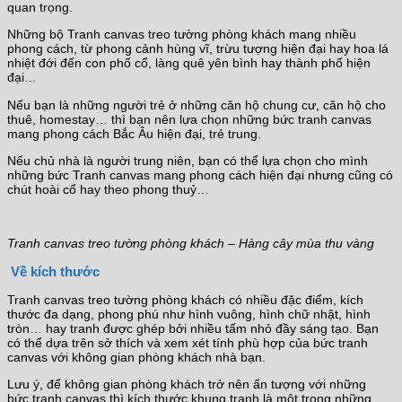
quan trọng.
Những bộ Tranh canvas treo tường phòng khách mang nhiều
phong cách, từ phong cảnh hùng vĩ, trừu tượng hiện đại hay hoa lá
nhiệt đới đến con phố cổ, làng quê yên bình hay thành phố hiện
đại…
Nếu bạn là những người trẻ ở những căn hộ chung cư, căn hộ cho
thuê, homestay… thì bạn nên lựa chọn những bức tranh canvas
mang phong cách Bắc Âu hiện đại, trẻ trung.
Nếu chủ nhà là người trung niên, bạn có thể lựa chọn cho mình
những bức Tranh canvas mang phong cách hiện đại nhưng cũng có
chút hoài cổ hay theo phong thuỷ…
Tranh canvas treo tường phòng khách – Hàng cây mùa thu vàng
Về kích thước
Tranh canvas treo tường phòng khách có nhiều đặc điểm, kích
thước đa dạng, phong phú như hình vuông, hình chữ nhật, hình
tròn… hay tranh được ghép bởi nhiều tấm nhỏ đầy sáng tạo. Bạn
có thể dựa trên sở thích và xem xét tính phù hợp của bức tranh
canvas với không gian phòng khách nhà bạn.
Lưu ý, để không gian phòng khách trở nên ấn tượng với những
bức tranh canvas thì kích thước khung tranh là một trong những