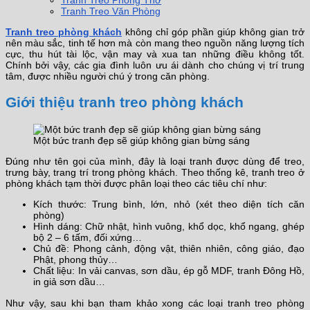
Tranh Treo Phòng Thờ
Tranh Treo Văn Phòng
Tranh treo phòng khách
không chỉ góp phần giúp không gian trở
nên màu sắc, tinh tế hơn mà còn mang theo nguồn năng lượng tích
cực, thu hút tài lộc, vận may và xua tan những điều không tốt.
Chính bởi vậy, các gia đình luôn ưu ái dành cho chúng vị trí trung
tâm, được nhiều người chú ý trong căn phòng.
Giới thiệu tranh treo phòng khách
Một bức tranh đẹp sẽ giúp không gian bừng sáng
Đúng như tên gọi của mình, đây là loại tranh được dùng để treo,
trưng bày, trang trí trong phòng khách. Theo thống kê, tranh treo ở
phòng khách tạm thời được phân loại theo các tiêu chí như:
Kích thước: Trung bình, lớn, nhỏ (xét theo diện tích căn
phòng)
Hình dáng: Chữ nhật, hình vuông, khổ dọc, khổ ngang, ghép
bộ 2 – 6 tấm, đối xứng…
Chủ đề: Phong cảnh, động vật, thiên nhiên, công giáo, đạo
Phật, phong thủy…
Chất liệu: In vải canvas, sơn dầu, ép gỗ MDF, tranh Đông Hồ,
in giả sơn dầu…
Như vậy, sau khi bạn tham khảo xong các loại tranh treo phòng