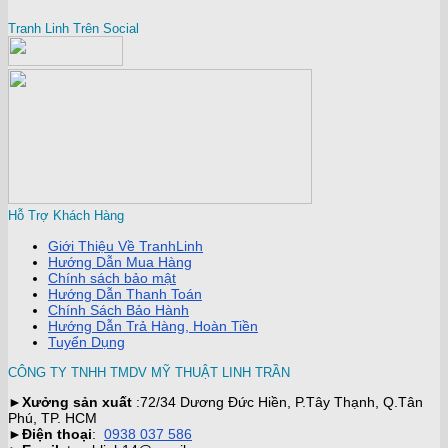
Tranh Linh Trên Social
Hỗ Trợ Khách Hàng
Giới Thiệu Về TranhLinh
Hướng Dẫn Mua Hàng
Chính sách bảo mật
Hướng Dẫn Thanh Toán
Chính Sách Bảo Hành
Hướng Dẫn Trả Hàng, Hoàn Tiền
Tuyển Dụng
CÔNG TY TNHH TMDV MỸ THUẬT LINH TRẦN
►
Xưởng sản xuất
:72/34 Dương Đức Hiền, P.Tây Thạnh, Q.Tân
Phú, TP. HCM
►
Điện thoại
:
0938 037 586