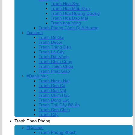
Tranh Hoa Sen
Tranh Hoa Mẫu Đơn
Tranh Hoa Hướng Dương
Tranh Hoa Đào Mai
Tranh hoa hồng
Tranh Phong Cảnh Quê Hương
#column
Tranh Cô Gái
Tranh Decor
Tranh Trắng Đen
Tranh Lá Cây
Tranh Dát Vàng
Tranh Chim Công
Tranh Thiên Chúa
Tranh Phật Giáo
#Danh Mục
Tranh Hươu Nai
Tranh Con Cá
Tranh Con Vật
Tranh Chim Hạc
Tranh Động Lực
Tranh Trái Cây Đồ Ăn
Tranh Con Chim
Tranh Cây
Tranh Theo Phòng
#Column
Tranh Phòng Khách