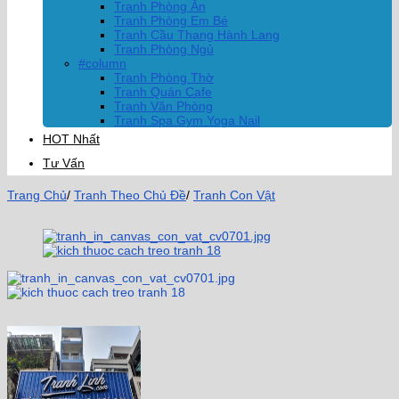
Tranh Phòng Ăn
Tranh Phòng Em Bé
Tranh Cầu Thang Hành Lang
Tranh Phòng Ngủ
#column
Tranh Phòng Thờ
Tranh Quán Cafe
Tranh Văn Phòng
Tranh Spa Gym Yoga Nail
HOT Nhất
Tư Vấn
Trang Chủ
/
Tranh Theo Chủ Đề
/
Tranh Con Vật