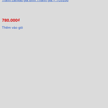
Tranh canvas gia đình Thánh gia – TC0108
780.000
₫
Thêm vào giỏ