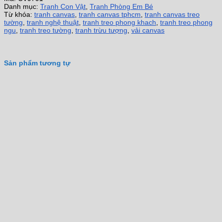
Danh mục:
Tranh Con Vật
,
Tranh Phòng Em Bé
Từ khóa:
tranh canvas
,
tranh canvas tphcm
,
tranh canvas treo
tường
,
tranh nghệ thuật
,
tranh treo phong khach
,
tranh treo phong
ngu
,
tranh treo tường
,
tranh trừu tượng
,
vải canvas
Sản phẩm tương tự