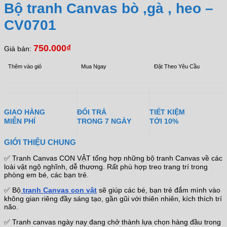
Bộ tranh Canvas bò ,gà , heo –
CV0701
750.000
₫
Giá bán:
Thêm vào giỏ
Mua Ngay
Đặt Theo Yêu Cầu
GIAO HÀNG
ĐỔI TRẢ
TIẾT KIỆM
MIỄN PHÍ
TRONG 7 NGÀY
TỚI 10%
GIỚI THIỆU CHUNG
✅ Tranh Canvas CON VẬT tổng hợp những bộ tranh Canvas về các
loài vật ngộ nghĩnh, dễ thương. Rất phù hợp treo trang trí trong
phòng em bé, các bạn trẻ.
✅ Bộ
tranh Canvas con vật
sẽ giúp các bé, bạn trẻ đắm mình vào
không gian riêng đầy sáng tạo, gần gũi với thiên nhiên, kích thích trí
não.
✅ Tranh canvas ngày nay đang chở thành lựa chọn hàng đầu trong