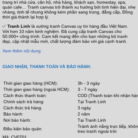
trang trí nhà cửa, căn hộ, nhà hàng, khách sạn, homestay, spa,
quán cafe… Tranh canvas trở thành xu hướng bởi tính hiện đại, nhẹ
nhàng, tinh tế nhưng không kém phần sang trọng, đẳng cấp
.
Đồng
thời giá thành lại hợp lý.
✅
Tranh Linh
là xưởng tranh Canvas uy tín hàng đầu Việt Nam.
Với hơn 10 năm kinh nghiệm. Đã cung cấp tranh Canvas cho
50.000+ công trình. Cam kết mang đến cho bạn những bộ tranh
đẹp, cập nhật mẫu mới, chất lượng đảm bảo với giá cạnh tranh.
Xem thêm nội dung
GIAO NHẬN, THANH TOÁN VÀ BẢO HÀNH:
Thời gian giao hàng (HCM):
3h - 3 ngày
Thời gian giao hàng (ngoài HCM):
3 - 7 ngày
Cách thức thanh toán:
COD (Thanh toán khi nhận hà
Chính sách trả hàng:
Tại Tranh Linh
Cách thức trả hàng:
3 ngày
Bảo hành:
2 năm
Nơi bảo hành:
Tại Tranh Linh
Tránh ánh nắng trực tiếp, khô
Điều kiện bảo quản:
treo tranh ngoài trời
Mã:
CV0701