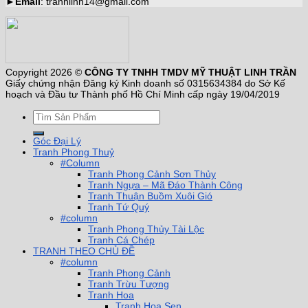
►
Email
: tranhlinh14@gmail.com
Copyright 2026 ©
CÔNG TY TNHH TMDV MỸ THUẬT LINH TRẦN
Giấy chứng nhận Đăng ký Kinh doanh số 0315634384 do Sở Kế
hoạch và Đầu tư Thành phố Hồ Chí Minh cấp ngày 19/04/2019
Góc Đại Lý
Tranh Phong Thuỷ
#Column
Tranh Phong Cảnh Sơn Thủy
Tranh Ngựa – Mã Đáo Thành Công
Tranh Thuận Buồm Xuôi Gió
Tranh Tứ Quý
#column
Tranh Phong Thủy Tài Lộc
Tranh Cá Chép
TRANH THEO CHỦ ĐỀ
#column
Tranh Phong Cảnh
Tranh Trừu Tượng
Tranh Hoa
Tranh Hoa Sen