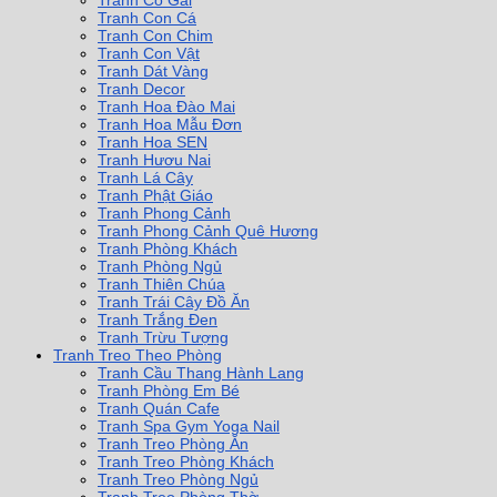
Tranh Cô Gái
Tranh Con Cá
Tranh Con Chim
Tranh Con Vật
Tranh Dát Vàng
Tranh Decor
Tranh Hoa Đào Mai
Tranh Hoa Mẫu Đơn
Tranh Hoa SEN
Tranh Hươu Nai
Tranh Lá Cây
Tranh Phật Giáo
Tranh Phong Cảnh
Tranh Phong Cảnh Quê Hương
Tranh Phòng Khách
Tranh Phòng Ngủ
Tranh Thiên Chúa
Tranh Trái Cây Đồ Ăn
Tranh Trắng Đen
Tranh Trừu Tượng
Tranh Treo Theo Phòng
Tranh Cầu Thang Hành Lang
Tranh Phòng Em Bé
Tranh Quán Cafe
Tranh Spa Gym Yoga Nail
Tranh Treo Phòng Ăn
Tranh Treo Phòng Khách
Tranh Treo Phòng Ngủ