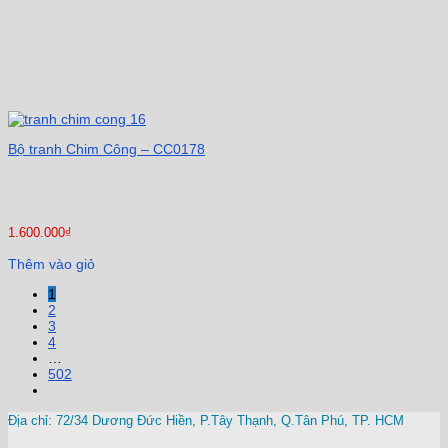
Bộ tranh Chim Công – CC0178
1.600.000
₫
Thêm vào giỏ
1
2
3
4
…
502
Địa chỉ: 72/34 Dương Đức Hiền, P.Tây Thạnh, Q.Tân Phú, TP. HCM