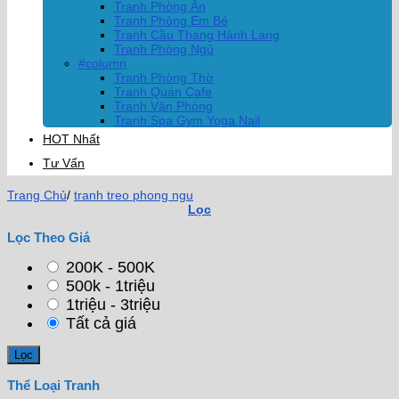
Tranh Phòng Ăn
Tranh Phòng Em Bé
Tranh Cầu Thang Hành Lang
Tranh Phòng Ngủ
#column
Tranh Phòng Thờ
Tranh Quán Cafe
Tranh Văn Phòng
Tranh Spa Gym Yoga Nail
HOT Nhất
Tư Vấn
Trang Chủ
/
tranh treo phong ngu
Lọc
Lọc Theo Giá
200K - 500K
500k - 1triệu
1triệu - 3triệu
Tất cả giá
Thể Loại Tranh