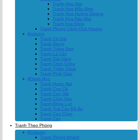
Tranh Hoa Sen
Tranh Hoa Mẫu Đơn
Tranh Hoa Hướng Dương
Tranh Hoa Đào Mai
Tranh hoa hồng
Tranh Phong Cảnh Quê Hương
#column
Tranh Cô Gái
Tranh Decor
Tranh Trắng Đen
Tranh Lá Cây
Tranh Dát Vàng
Tranh Chim Công
Tranh Thiên Chúa
Tranh Phật Giáo
#Danh Mục
Tranh Hươu Nai
Tranh Con Cá
Tranh Con Vật
Tranh Chim Hạc
Tranh Động Lực
Tranh Trái Cây Đồ Ăn
Tranh Con Chim
Tranh Cây
Tranh Theo Phòng
#Column
Tranh Phòng Khách