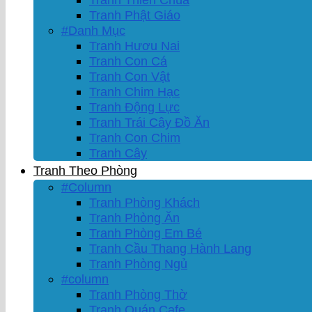
Tranh Phật Giáo
#Danh Mục
Tranh Hươu Nai
Tranh Con Cá
Tranh Con Vật
Tranh Chim Hạc
Tranh Động Lực
Tranh Trái Cây Đồ Ăn
Tranh Con Chim
Tranh Cây
Tranh Theo Phòng
#Column
Tranh Phòng Khách
Tranh Phòng Ăn
Tranh Phòng Em Bé
Tranh Cầu Thang Hành Lang
Tranh Phòng Ngủ
#column
Tranh Phòng Thờ
Tranh Quán Cafe