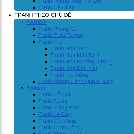
Tranh Phong Thủy Tài Lộc
Tranh Cá Chép
TRANH THEO CHỦ ĐỀ
#column
Tranh Phong Cảnh
Tranh Trừu Tượng
Tranh Hoa
Tranh Hoa Sen
Tranh Hoa Mẫu Đơn
Tranh Hoa Hướng Dương
Tranh Hoa Đào Mai
Tranh hoa hồng
Tranh Phong Cảnh Quê Hương
#column
Tranh Cô Gái
Tranh Decor
Tranh Trắng Đen
Tranh Lá Cây
Tranh Dát Vàng
Tranh Chim Công
Tranh Thiên Chúa