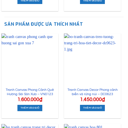
THÊM VÀO GIỎ
THÊM VÀO GIỎ
SẢN PHẨM ĐƯỢC ƯA THÍCH NHẤT
Tranh Canvas Phong Cảnh Quê
Tranh Canvas Decor Phong cảnh
Hương Sài Sòn Xưa – VN0123
biển và rừng núi – DC0623
1.600.000
₫
1.450.000
₫
THÊM VÀO GIỎ
THÊM VÀO GIỎ