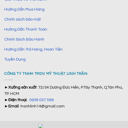
Hướng Dẫn Mua Hàng
Chính sách bảo mật
Hướng Dẫn Thanh Toán
Chính Sách Bảo Hành
Hướng Dẫn Trả Hàng, Hoàn Tiền
Tuyển Dụng
CÔNG TY TNHH TMDV MỸ THUẬT LINH TRẦN
►
Xưởng sản xuất
:72/34 Dương Đức Hiền, P.Tây Thạnh, Q.Tân Phú,
TP. HCM
►
Điện thoại
:
0938 037 586
►
Email
: tranhlinh14@gmail.com