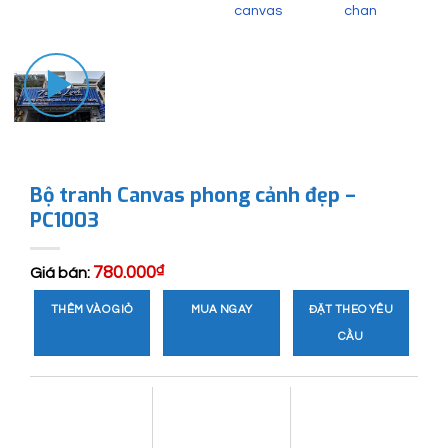
Bộ tranh Canvas phong cảnh đẹp –
PC1003
780.000
₫
Giá bán:
THÊM VÀO GIỎ
MUA NGAY
ĐẶT THEO YÊU
CẦU