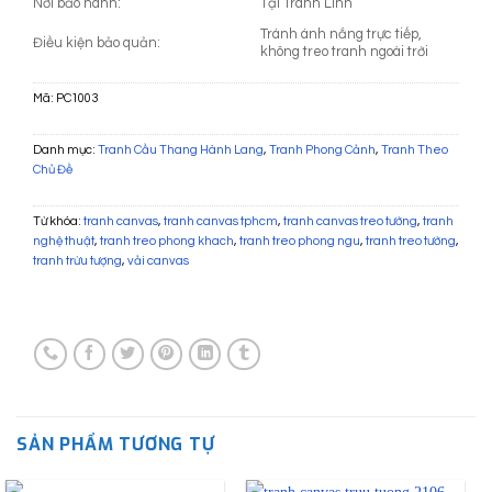
Nơi bảo hành:
Tại Tranh Linh
Tránh ánh nắng trực tiếp,
Điều kiện bảo quản:
không treo tranh ngoài trời
Mã:
PC1003
Danh mục:
Tranh Cầu Thang Hành Lang
,
Tranh Phong Cảnh
,
Tranh Theo
Chủ Đề
Từ khóa:
tranh canvas
,
tranh canvas tphcm
,
tranh canvas treo tường
,
tranh
nghệ thuật
,
tranh treo phong khach
,
tranh treo phong ngu
,
tranh treo tường
,
tranh trừu tượng
,
vải canvas
SẢN PHẨM TƯƠNG TỰ