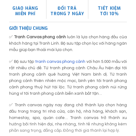
GIAO HÀNG
ĐỔI TRẢ
TIẾT KIỆM
MIỄN PHÍ
TRONG 7 NGÀY
TỚI 10%
GIỚI THIỆU CHUNG
✅
Tranh Canvas phong cảnh
luôn là lựa chọn hàng đầu của
khách hàng tại Tranh Linh. Bộ sưu tập chọn lọc với hàng ngàn
mẫu giúp bạn thoải mái lựa chọn.
✅ Bộ sưu tập
tranh canvas phong cảnh
với hơn 5.000 mẫu với
rất nhiều chủ đề. Từ tranh phong cảnh Châu Âu hiện đại tới
tranh phong cảnh quê hương Việt Nam bình dị. Từ tranh
phong cảnh thiên nhiên mộc mạc, bình yên tới tranh phong
cảnh phong thuỷ hút tài lộc. Từ tranh phong cảnh núi rừng
hùng vĩ tới tranh phong cảnh biển xanh bất tận…
✅ Tranh canvas ngày nay đang chở thành lựa chọn hàng
đầu trong trang trí nhà cửa, căn hộ, nhà hàng, khách sạn,
homestay, spa, quán cafe… Tranh canvas trở thành xu
hướng bởi tính hiện đại, nhẹ nhàng, tinh tế nhưng không kém
phần sang trọng, đẳng cấp
.
Đồng thời giá thành lại hợp lý.