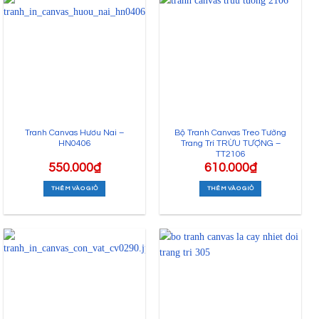
Tranh Canvas Hươu Nai –
Bộ Tranh Canvas Treo Tường
HN0406
Trang Trí TRỪU TƯỢNG –
TT2106
550.000
₫
610.000
₫
THÊM VÀO GIỎ
THÊM VÀO GIỎ