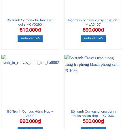
Bộ tranh Canvas chú heo siêu
Bộ tranh canvas lá cây nhiệt đới
cute – CV0290
– LA0407
610.000
₫
890.000
₫
THÊM VÀO GIỎ
THÊM VÀO GIỎ
Bộ Tranh Canvas Hồng Hạc –
Bộ tranh Canvas phong cảnh
HA0002
thiên nhiên đẹp – PC1036
890.000
₫
500.000
₫