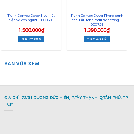
Tranh Canvas Decor Hoa, núi,
Tranh Canvas Decor Phong cảnh
biển và con người – DC0691
châu Âu tone màu đen trắng –
DC0725
1.500.000
₫
1.390.000
₫
THÊM VÀO GIỎ
THÊM VÀO GIỎ
BẠN VỪA XEM
ĐỊA CHỈ: 72/34 DƯƠNG ĐỨC HIỀN, P.TÂY THẠNH, Q.TÂN PHÚ, TP.
HCM