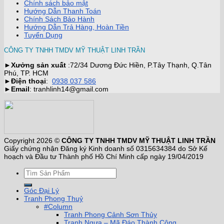
Chính sách bảo mật
Hướng Dẫn Thanh Toán
Chính Sách Bảo Hành
Hướng Dẫn Trả Hàng, Hoàn Tiền
Tuyển Dụng
CÔNG TY TNHH TMDV MỸ THUẬT LINH TRẦN
►
Xưởng sản xuất
:72/34 Dương Đức Hiền, P.Tây Thạnh, Q.Tân
Phú, TP. HCM
►
Điện thoại
:
0938 037 586
►
Email
: tranhlinh14@gmail.com
Copyright 2026 ©
CÔNG TY TNHH TMDV MỸ THUẬT LINH TRẦN
Giấy chứng nhận Đăng ký Kinh doanh số 0315634384 do Sở Kế
hoạch và Đầu tư Thành phố Hồ Chí Minh cấp ngày 19/04/2019
Góc Đại Lý
Tranh Phong Thuỷ
#Column
Tranh Phong Cảnh Sơn Thủy
Tranh Ngựa – Mã Đáo Thành Công