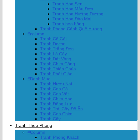
Tranh Hoa Sen
Tranh Hoa Mẫu Đơn
Tranh Hoa Hướng Dương
Tranh Hoa Đào Mai
Tranh hoa hồng
Tranh Phong Cảnh Quê Hương
#column
Tranh Cô Gái
Tranh Decor
Tranh Trắng Đen
Tranh Lá Cây
Tranh Dát Vàng
Tranh Chim Công
Tranh Thiên Chúa
Tranh Phật Giáo
#Danh Mục
Tranh Hươu Nai
Tranh Con Cá
Tranh Con Vật
Tranh Chim Hạc
Tranh Động Lực
Tranh Trái Cây Đồ Ăn
Tranh Con Chim
Tranh Cây
Tranh Theo Phòng
#Column
Tranh Phòng Khách