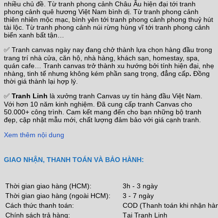
nhiều chủ đề. Từ tranh phong cảnh Châu Âu hiện đại tới tranh
phong cảnh quê hương Việt Nam bình dị. Từ tranh phong cảnh
thiên nhiên mộc mạc, bình yên tới tranh phong cảnh phong thuỷ hút
tài lộc. Từ tranh phong cảnh núi rừng hùng vĩ tới tranh phong cảnh
biển xanh bất tận…
✅ Tranh canvas ngày nay đang chở thành lựa chọn hàng đầu trong
trang trí nhà cửa, căn hộ, nhà hàng, khách sạn, homestay, spa,
quán cafe… Tranh canvas trở thành xu hướng bởi tính hiện đại, nhẹ
nhàng, tinh tế nhưng không kém phần sang trọng, đẳng cấp
.
Đồng
thời giá thành lại hợp lý.
✅
Tranh Linh
là xưởng tranh Canvas uy tín hàng đầu Việt Nam.
Với hơn 10 năm kinh nghiệm. Đã cung cấp tranh Canvas cho
50.000+ công trình. Cam kết mang đến cho bạn những bộ tranh
đẹp, cập nhật mẫu mới, chất lượng đảm bảo với giá cạnh tranh.
Xem thêm nội dung
GIAO NHẬN, THANH TOÁN VÀ BẢO HÀNH:
Thời gian giao hàng (HCM):
3h - 3 ngày
Thời gian giao hàng (ngoài HCM):
3 - 7 ngày
Cách thức thanh toán:
COD (Thanh toán khi nhận hà
Chính sách trả hàng:
Tại Tranh Linh