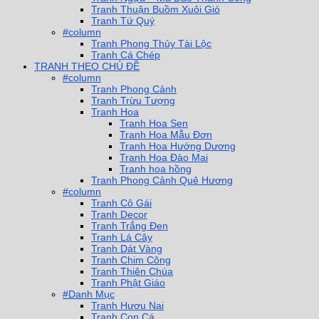
Tranh Thuận Buồm Xuôi Gió
Tranh Tứ Quý
#column
Tranh Phong Thủy Tài Lộc
Tranh Cá Chép
TRANH THEO CHỦ ĐỀ
#column
Tranh Phong Cảnh
Tranh Trừu Tượng
Tranh Hoa
Tranh Hoa Sen
Tranh Hoa Mẫu Đơn
Tranh Hoa Hướng Dương
Tranh Hoa Đào Mai
Tranh hoa hồng
Tranh Phong Cảnh Quê Hương
#column
Tranh Cô Gái
Tranh Decor
Tranh Trắng Đen
Tranh Lá Cây
Tranh Dát Vàng
Tranh Chim Công
Tranh Thiên Chúa
Tranh Phật Giáo
#Danh Mục
Tranh Hươu Nai
Tranh Con Cá