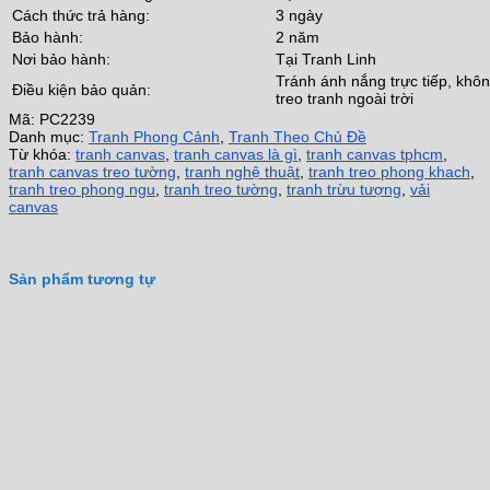
Cách thức trả hàng:
3 ngày
Bảo hành:
2 năm
Nơi bảo hành:
Tại Tranh Linh
Tránh ánh nắng trực tiếp, khô
Điều kiện bảo quản:
treo tranh ngoài trời
Mã:
PC2239
Danh mục:
Tranh Phong Cảnh
,
Tranh Theo Chủ Đề
Từ khóa:
tranh canvas
,
tranh canvas là gì
,
tranh canvas tphcm
,
tranh canvas treo tường
,
tranh nghệ thuật
,
tranh treo phong khach
,
tranh treo phong ngu
,
tranh treo tường
,
tranh trừu tượng
,
vải
canvas
Sản phẩm tương tự