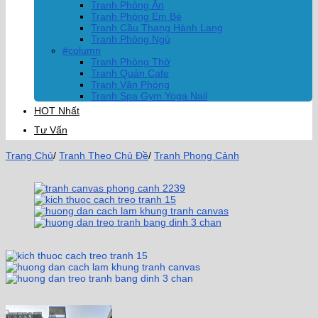
Tranh Phòng Ăn
Tranh Phòng Em Bé
Tranh Cầu Thang Hành Lang
Tranh Phòng Ngủ
#column
Tranh Phòng Thờ
Tranh Quán Cafe
Tranh Văn Phòng
Tranh Spa Gym Yoga Nail
HOT Nhất
Tư Vấn
Trang Chủ
/
Tranh Theo Chủ Đề
/
Tranh Phong Cảnh