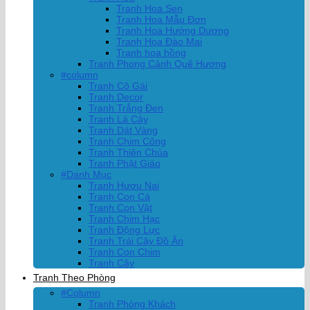
Tranh Hoa Sen
Tranh Hoa Mẫu Đơn
Tranh Hoa Hướng Dương
Tranh Hoa Đào Mai
Tranh hoa hồng
Tranh Phong Cảnh Quê Hương
#column
Tranh Cô Gái
Tranh Decor
Tranh Trắng Đen
Tranh Lá Cây
Tranh Dát Vàng
Tranh Chim Công
Tranh Thiên Chúa
Tranh Phật Giáo
#Danh Mục
Tranh Hươu Nai
Tranh Con Cá
Tranh Con Vật
Tranh Chim Hạc
Tranh Động Lực
Tranh Trái Cây Đồ Ăn
Tranh Con Chim
Tranh Cây
Tranh Theo Phòng
#Column
Tranh Phòng Khách