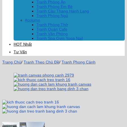
Tranh Phòng Ăn
Tranh Phòng Em Bé
Tranh Cầu Thang Hành Lang
Tranh Phòng Ngủ
#column
Tranh Phòng Thờ
Tranh Quán Cafe
Tranh Văn Phòng
Tranh Spa Gym Yoga Nail
HOT Nhất
Tư Vấn
Trang Chủ
/
Tranh Theo Chủ Đề
/
Tranh Phong Cảnh