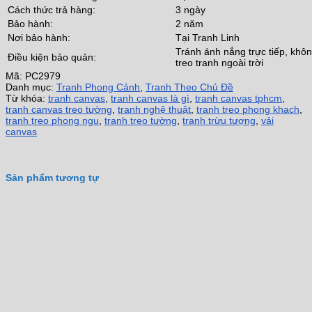
Cách thức trả hàng:
3 ngày
Bảo hành:
2 năm
Nơi bảo hành:
Tại Tranh Linh
Tránh ánh nắng trực tiếp, khô
Điều kiện bảo quản:
treo tranh ngoài trời
Mã:
PC2979
Danh mục:
Tranh Phong Cảnh
,
Tranh Theo Chủ Đề
Từ khóa:
tranh canvas
,
tranh canvas là gì
,
tranh canvas tphcm
,
tranh canvas treo tường
,
tranh nghệ thuật
,
tranh treo phong khach
,
tranh treo phong ngu
,
tranh treo tường
,
tranh trừu tượng
,
vải
canvas
Sản phẩm tương tự