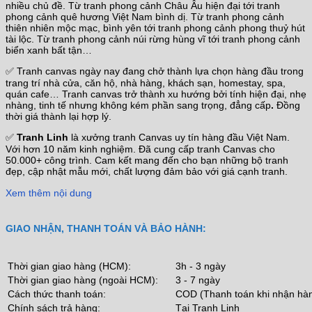
nhiều chủ đề. Từ tranh phong cảnh Châu Âu hiện đại tới tranh
phong cảnh quê hương Việt Nam bình dị. Từ tranh phong cảnh
thiên nhiên mộc mạc, bình yên tới tranh phong cảnh phong thuỷ hút
tài lộc. Từ tranh phong cảnh núi rừng hùng vĩ tới tranh phong cảnh
biển xanh bất tận…
✅ Tranh canvas ngày nay đang chở thành lựa chọn hàng đầu trong
trang trí nhà cửa, căn hộ, nhà hàng, khách sạn, homestay, spa,
quán cafe… Tranh canvas trở thành xu hướng bởi tính hiện đại, nhẹ
nhàng, tinh tế nhưng không kém phần sang trọng, đẳng cấp
.
Đồng
thời giá thành lại hợp lý.
✅
Tranh Linh
là xưởng tranh Canvas uy tín hàng đầu Việt Nam.
Với hơn 10 năm kinh nghiệm. Đã cung cấp tranh Canvas cho
50.000+ công trình. Cam kết mang đến cho bạn những bộ tranh
đẹp, cập nhật mẫu mới, chất lượng đảm bảo với giá cạnh tranh.
Xem thêm nội dung
GIAO NHẬN, THANH TOÁN VÀ BẢO HÀNH:
Thời gian giao hàng (HCM):
3h - 3 ngày
Thời gian giao hàng (ngoài HCM):
3 - 7 ngày
Cách thức thanh toán:
COD (Thanh toán khi nhận hà
Chính sách trả hàng:
Tại Tranh Linh