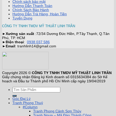
Chính sách bảo mật
Hướng Dẫn Thanh Toán
Chính Sách Bảo Hành
Hướng Dẫn Trả Hàng, Hoàn Tiền
Tuyển Dụng
CÔNG TY TNHH TMDV MỸ THUẬT LINH TRẦN
►
Xưởng sản xuất
:72/34 Dương Đức Hiền, P.Tây Thạnh, Q.Tân
Phú, TP. HCM
►
Điện thoại
:
0938 037 586
►
Email
: tranhlinh14@gmail.com
Copyright 2026 ©
CÔNG TY TNHH TMDV MỸ THUẬT LINH TRẦN
Giấy chứng nhận Đăng ký Kinh doanh số 0315634384 do Sở Kế
hoạch và Đầu tư Thành phố Hồ Chí Minh cấp ngày 19/04/2019
Góc Đại Lý
Tranh Phong Thuỷ
#Column
Tranh Phong Cảnh Sơn Thủy
Tranh Ngựa – Mã Đáo Thành Công