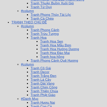
Tranh Thuận Buồm Xuôi Gió
Tranh Tứ Quý
#column
Tranh Phong Thủy Tài Lộc
Tranh Cá Chép
TRANH THEO CHỦ ĐỀ
#column
Tranh Phong Cảnh
Tranh Trừu Tượng
Tranh Hoa
Tranh Hoa Sen
Tranh Hoa Mẫu Đơn
Tranh Hoa Hướng Dương
Tranh Hoa Đào Mai
Tranh hoa hồng
Tranh Phong Cảnh Quê Hương
#column
Tranh Cô Gái
Tranh Decor
Tranh Trắng Đen
Tranh Lá Cây
Tranh Dát Vàng
Tranh Chim Công
Tranh Thiên Chúa
Tranh Phật Giáo
#Danh Mục
Tranh Hươu Nai
Tranh Con Cá