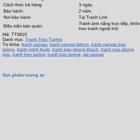
Cách thức trả hàng:
3 ngày
Bảo hành:
2 năm
Nơi bảo hành:
Tại Tranh Linh
Tránh ánh nắng trực tiếp, khô
Điều kiện bảo quản:
treo tranh ngoài trời
Mã:
TT0810
Danh mục:
Tranh Trừu Tượng
Từ khóa:
tranh canvas
,
tranh canvas tphcm
,
tranh canvas treo
tường
,
tranh nghệ thuật
,
tranh treo phong khach
,
tranh treo phong
ngu
,
tranh treo tường
,
tranh trừu tượng
,
vải canvas
Sản phẩm tương tự