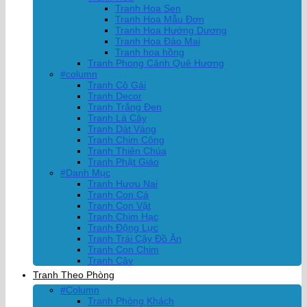
Tranh Hoa Sen
Tranh Hoa Mẫu Đơn
Tranh Hoa Hướng Dương
Tranh Hoa Đào Mai
Tranh hoa hồng
Tranh Phong Cảnh Quê Hương
#column
Tranh Cô Gái
Tranh Decor
Tranh Trắng Đen
Tranh Lá Cây
Tranh Dát Vàng
Tranh Chim Công
Tranh Thiên Chúa
Tranh Phật Giáo
#Danh Mục
Tranh Hươu Nai
Tranh Con Cá
Tranh Con Vật
Tranh Chim Hạc
Tranh Động Lực
Tranh Trái Cây Đồ Ăn
Tranh Con Chim
Tranh Cây
Tranh Theo Phòng
#Column
Tranh Phòng Khách