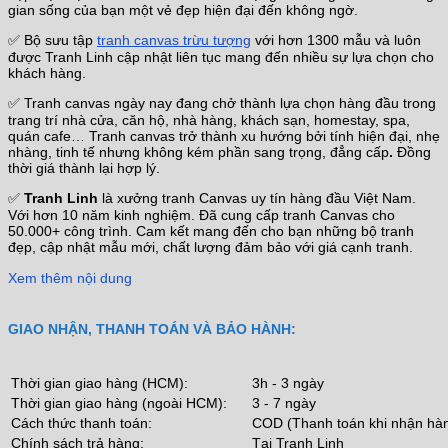
gian sống của bạn một vẻ đẹp hiện đại đến không ngờ.
✅ Bộ sưu tập
tranh canvas trừu tượng
với hơn 1300 mẫu và luôn
được Tranh Linh cập nhật liên tục mang đến nhiều sự lựa chọn cho
khách hàng.
✅ Tranh canvas ngày nay đang chở thành lựa chọn hàng đầu trong
trang trí nhà cửa, căn hộ, nhà hàng, khách sạn, homestay, spa,
quán cafe… Tranh canvas trở thành xu hướng bởi tính hiện đại, nhẹ
nhàng, tinh tế nhưng không kém phần sang trọng, đẳng cấp
.
Đồng
thời giá thành lại hợp lý.
✅
Tranh Linh
là xưởng tranh Canvas uy tín hàng đầu Việt Nam.
Với hơn 10 năm kinh nghiệm. Đã cung cấp tranh Canvas cho
50.000+ công trình. Cam kết mang đến cho bạn những bộ tranh
đẹp, cập nhật mẫu mới, chất lượng đảm bảo với giá cạnh tranh.
Xem thêm nội dung
GIAO NHẬN, THANH TOÁN VÀ BẢO HÀNH:
Thời gian giao hàng (HCM):
3h - 3 ngày
Thời gian giao hàng (ngoài HCM):
3 - 7 ngày
Cách thức thanh toán:
COD (Thanh toán khi nhận hà
Chính sách trả hàng:
Tại Tranh Linh