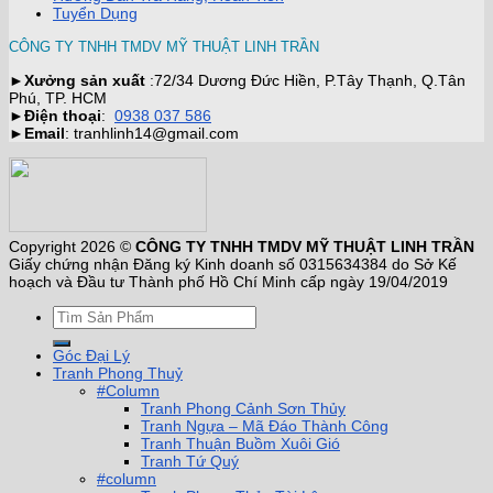
Tuyển Dụng
CÔNG TY TNHH TMDV MỸ THUẬT LINH TRẦN
►
Xưởng sản xuất
:72/34 Dương Đức Hiền, P.Tây Thạnh, Q.Tân
Phú, TP. HCM
►
Điện thoại
:
0938 037 586
►
Email
: tranhlinh14@gmail.com
Copyright 2026 ©
CÔNG TY TNHH TMDV MỸ THUẬT LINH TRẦN
Giấy chứng nhận Đăng ký Kinh doanh số 0315634384 do Sở Kế
hoạch và Đầu tư Thành phố Hồ Chí Minh cấp ngày 19/04/2019
Góc Đại Lý
Tranh Phong Thuỷ
#Column
Tranh Phong Cảnh Sơn Thủy
Tranh Ngựa – Mã Đáo Thành Công
Tranh Thuận Buồm Xuôi Gió
Tranh Tứ Quý
#column