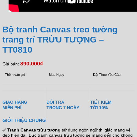
Bộ tranh Canvas treo tường
trang trí TRỪU TƯỢNG –
TT0810
890.000
₫
Giá bán:
Thêm vào giỏ
Mua Ngay
Đặt Theo Yêu Cầu
GIAO HÀNG
ĐỔI TRẢ
TIẾT KIỆM
MIỄN PHÍ
TRONG 7 NGÀY
TỚI 10%
GIỚI THIỆU CHUNG
✅
Tranh Canvas trừu tượng
sử dụng ngôn ngữ thị giác mang vẻ
đẹp hiện đại. Bức tranh canvas trừu tượng sẽ mang đến cho không