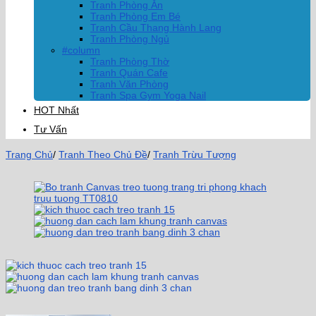
Tranh Phòng Ăn
Tranh Phòng Em Bé
Tranh Cầu Thang Hành Lang
Tranh Phòng Ngủ
#column
Tranh Phòng Thờ
Tranh Quán Cafe
Tranh Văn Phòng
Tranh Spa Gym Yoga Nail
HOT Nhất
Tư Vấn
Trang Chủ
/
Tranh Theo Chủ Đề
/
Tranh Trừu Tượng