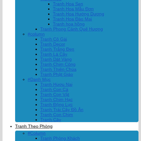
Tranh Hoa Sen
Tranh Hoa Mẫu Đơn
Tranh Hoa Hướng Dương
Tranh Hoa Đào Mai
Tranh hoa hồng
Tranh Phong Cảnh Quê Hương
#column
Tranh Cô Gái
Tranh Decor
Tranh Trắng Đen
Tranh Lá Cây
Tranh Dát Vàng
Tranh Chim Công
Tranh Thiên Chúa
Tranh Phật Giáo
#Danh Mục
Tranh Hươu Nai
Tranh Con Cá
Tranh Con Vật
Tranh Chim Hạc
Tranh Động Lực
Tranh Trái Cây Đồ Ăn
Tranh Con Chim
Tranh Cây
Tranh Theo Phòng
#Column
Tranh Phòng Khách