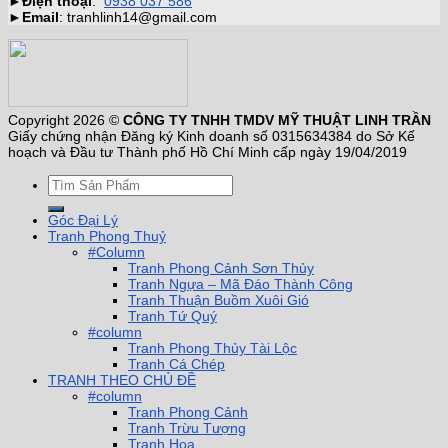
►
Điện thoại
:
0938 037 586
►
Email
: tranhlinh14@gmail.com
Copyright 2026 ©
CÔNG TY TNHH TMDV MỸ THUẬT LINH TRẦN
Giấy chứng nhận Đăng ký Kinh doanh số 0315634384 do Sở Kế
hoạch và Đầu tư Thành phố Hồ Chí Minh cấp ngày 19/04/2019
Góc Đại Lý
Tranh Phong Thuỷ
#Column
Tranh Phong Cảnh Sơn Thủy
Tranh Ngựa – Mã Đáo Thành Công
Tranh Thuận Buồm Xuôi Gió
Tranh Tứ Quý
#column
Tranh Phong Thủy Tài Lộc
Tranh Cá Chép
TRANH THEO CHỦ ĐỀ
#column
Tranh Phong Cảnh
Tranh Trừu Tượng
Tranh Hoa