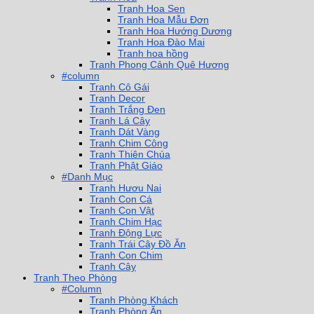
Tranh Hoa Sen
Tranh Hoa Mẫu Đơn
Tranh Hoa Hướng Dương
Tranh Hoa Đào Mai
Tranh hoa hồng
Tranh Phong Cảnh Quê Hương
#column
Tranh Cô Gái
Tranh Decor
Tranh Trắng Đen
Tranh Lá Cây
Tranh Dát Vàng
Tranh Chim Công
Tranh Thiên Chúa
Tranh Phật Giáo
#Danh Mục
Tranh Hươu Nai
Tranh Con Cá
Tranh Con Vật
Tranh Chim Hạc
Tranh Động Lực
Tranh Trái Cây Đồ Ăn
Tranh Con Chim
Tranh Cây
Tranh Theo Phòng
#Column
Tranh Phòng Khách
Tranh Phòng Ăn