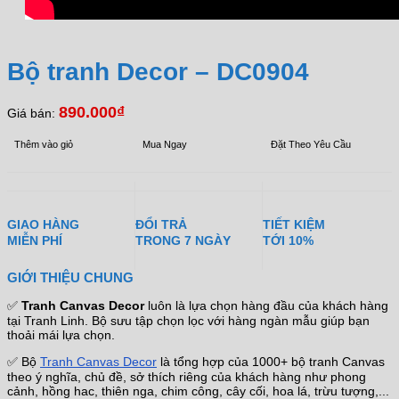
Bộ tranh Decor – DC0904
890.000
₫
Giá bán:
Thêm vào giỏ
Mua Ngay
Đặt Theo Yêu Cầu
GIAO HÀNG
ĐỔI TRẢ
TIẾT KIỆM
MIỄN PHÍ
TRONG 7 NGÀY
TỚI 10%
GIỚI THIỆU CHUNG
✅
Tranh Canvas Decor
luôn là lựa chọn hàng đầu của khách hàng
tại Tranh Linh. Bộ sưu tập chọn lọc với hàng ngàn mẫu giúp bạn
thoải mái lựa chọn.
✅ Bộ
Tranh Canvas Decor
là tổng hợp của 1000+ bộ tranh Canvas
theo ý nghĩa, chủ đề, sở thích riêng của khách hàng như phong
cảnh, hồng hac, thiên nga, chim công, cây cối, hoa lá, trừu tượng,...