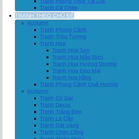
Tranh Phong Thủy Tài Lộc
Tranh Cá Chép
TRANH THEO CHỦ ĐỀ
#column
Tranh Phong Cảnh
Tranh Trừu Tượng
Tranh Hoa
Tranh Hoa Sen
Tranh Hoa Mẫu Đơn
Tranh Hoa Hướng Dương
Tranh Hoa Đào Mai
Tranh hoa hồng
Tranh Phong Cảnh Quê Hương
#column
Tranh Cô Gái
Tranh Decor
Tranh Trắng Đen
Tranh Lá Cây
Tranh Dát Vàng
Tranh Chim Công
Tranh Thiên Chúa