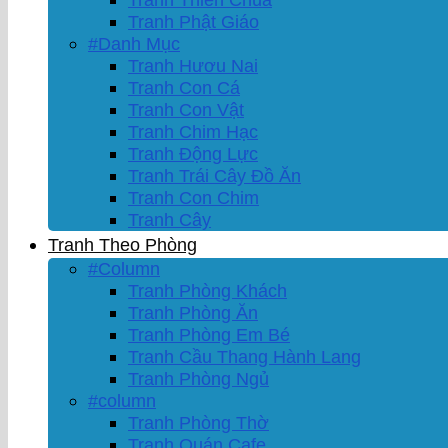
Tranh Phật Giáo
#Danh Mục
Tranh Hươu Nai
Tranh Con Cá
Tranh Con Vật
Tranh Chim Hạc
Tranh Động Lực
Tranh Trái Cây Đồ Ăn
Tranh Con Chim
Tranh Cây
Tranh Theo Phòng
#Column
Tranh Phòng Khách
Tranh Phòng Ăn
Tranh Phòng Em Bé
Tranh Cầu Thang Hành Lang
Tranh Phòng Ngủ
#column
Tranh Phòng Thờ
Tranh Quán Cafe