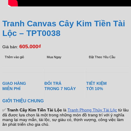
Tranh Canvas Cây Kim Tiền Tài
Lộc – TPT0038
605.000
₫
Giá bán:
Thêm vào giỏ
Mua Ngay
Đặt Theo Yêu Cầu
GIAO HÀNG
ĐỔI TRẢ
TIẾT KIỆM
MIỄN PHÍ
TRONG 7 NGÀY
TỚI 10%
GIỚI THIỆU CHUNG
✅
Tranh Cây Kim Tiền Tài Lộc
là
Tranh Phong Thủy Tài Lộc
từ lâu
đã được lựa chọn là một trong những món đồ trang trí với ý nghĩa
mang lại may mắn, tài lộc, sự giàu có, thịnh vượng, công việc làm
ăn phát triển cho gia chủ.