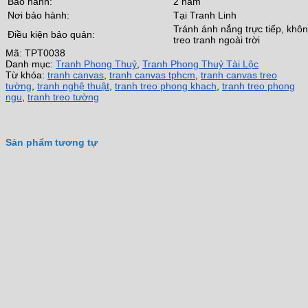
Bảo hành:
2 năm
Nơi bảo hành:
Tại Tranh Linh
Tránh ánh nắng trực tiếp, khô
Điều kiện bảo quản:
treo tranh ngoài trời
Mã:
TPT0038
Danh mục:
Tranh Phong Thuỷ
,
Tranh Phong Thuỷ Tài Lộc
Từ khóa:
tranh canvas
,
tranh canvas tphcm
,
tranh canvas treo
tường
,
tranh nghệ thuật
,
tranh treo phong khach
,
tranh treo phong
ngu
,
tranh treo tường
Sản phẩm tương tự