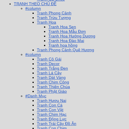
TRANH THEO CHỦ ĐỀ
#column
Tranh Phong Cảnh
Tranh Trừu Tượng
Tranh Hoa
Tranh Hoa Sen
Tranh Hoa Mẫu Đơn
Tranh Hoa Hướng Dương
Tranh Hoa Đào Mai
Tranh hoa hồng
Tranh Phong Cảnh Quê Hương
#column
Tranh Cô Gái
Tranh Decor
Tranh Trắng Đen
Tranh Lá Cây
Tranh Dát Vàng
Tranh Chim Công
Tranh Thiên Chúa
Tranh Phật Giáo
#Danh Mục
Tranh Hươu Nai
Tranh Con Cá
Tranh Con Vật
Tranh Chim Hạc
Tranh Động Lực
Tranh Trái Cây Đồ Ăn
Tranh Con Chim