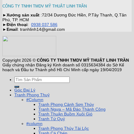
CÔNG TY TNHH TMDV MỸ THUẬT LINH TRẦN
►
Xưởng sản xuất
:72/34 Dương Đức Hiền, P.Tây Thạnh, Q.Tân
Phú, TP. HCM
►
Điện thoại
:
0938 037 586
►
Email
: tranhlinh14@gmail.com
Copyright 2026 ©
CÔNG TY TNHH TMDV MỸ THUẬT LINH TRẦN
Giấy chứng nhận Đăng ký Kinh doanh số 0315634384 do Sở Kế
hoạch và Đầu tư Thành phố Hồ Chí Minh cấp ngày 19/04/2019
Góc Đại Lý
Tranh Phong Thuỷ
#Column
Tranh Phong Cảnh Sơn Thủy
Tranh Ngựa – Mã Đáo Thành Công
Tranh Thuận Buồm Xuôi Gió
Tranh Tứ Quý
#column
Tranh Phong Thủy Tài Lộc
Tranh Cá Chép