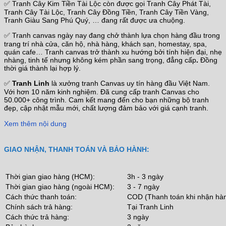
✅ Tranh Cây Kim Tiền Tài Lộc còn được gọi Tranh Cây Phát Tài,
Tranh Cây Tài Lộc, Tranh Cây Đồng Tiền, Tranh Cây Tiền Vàng,
Tranh Giàu Sang Phú Quý, … đang rất được ưa chuộng.
✅ Tranh canvas ngày nay đang chở thành lựa chọn hàng đầu trong
trang trí nhà cửa, căn hộ, nhà hàng, khách sạn, homestay, spa,
quán cafe… Tranh canvas trở thành xu hướng bởi tính hiện đại, nhẹ
nhàng, tinh tế nhưng không kém phần sang trọng, đẳng cấp
.
Đồng
thời giá thành lại hợp lý.
✅
Tranh Linh
là xưởng tranh Canvas uy tín hàng đầu Việt Nam.
Với hơn 10 năm kinh nghiệm. Đã cung cấp tranh Canvas cho
50.000+ công trình. Cam kết mang đến cho bạn những bộ tranh
đẹp, cập nhật mẫu mới, chất lượng đảm bảo với giá cạnh tranh.
Xem thêm nội dung
GIAO NHẬN, THANH TOÁN VÀ BẢO HÀNH:
Thời gian giao hàng (HCM):
3h - 3 ngày
Thời gian giao hàng (ngoài HCM):
3 - 7 ngày
Cách thức thanh toán:
COD (Thanh toán khi nhận hà
Chính sách trả hàng:
Tại Tranh Linh
Cách thức trả hàng:
3 ngày