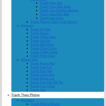
Tranh Hoa Sen
Tranh Hoa Mẫu Đơn
Tranh Hoa Hướng Dương
Tranh Hoa Đào Mai
Tranh hoa hồng
Tranh Phong Cảnh Quê Hương
#column
Tranh Cô Gái
Tranh Decor
Tranh Trắng Đen
Tranh Lá Cây
Tranh Dát Vàng
Tranh Chim Công
Tranh Thiên Chúa
Tranh Phật Giáo
#Danh Mục
Tranh Hươu Nai
Tranh Con Cá
Tranh Con Vật
Tranh Chim Hạc
Tranh Động Lực
Tranh Trái Cây Đồ Ăn
Tranh Con Chim
Tranh Cây
Tranh Theo Phòng
#Column
Tranh Phòng Khách