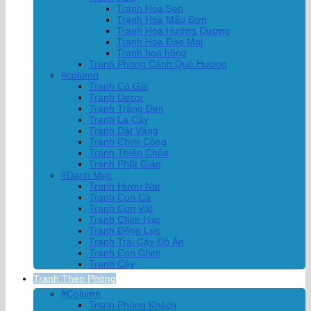
Tranh Hoa Sen
Tranh Hoa Mẫu Đơn
Tranh Hoa Hướng Dương
Tranh Hoa Đào Mai
Tranh hoa hồng
Tranh Phong Cảnh Quê Hương
#column
Tranh Cô Gái
Tranh Decor
Tranh Trắng Đen
Tranh Lá Cây
Tranh Dát Vàng
Tranh Chim Công
Tranh Thiên Chúa
Tranh Phật Giáo
#Danh Mục
Tranh Hươu Nai
Tranh Con Cá
Tranh Con Vật
Tranh Chim Hạc
Tranh Động Lực
Tranh Trái Cây Đồ Ăn
Tranh Con Chim
Tranh Cây
Tranh Theo Phòng
#Column
Tranh Phòng Khách