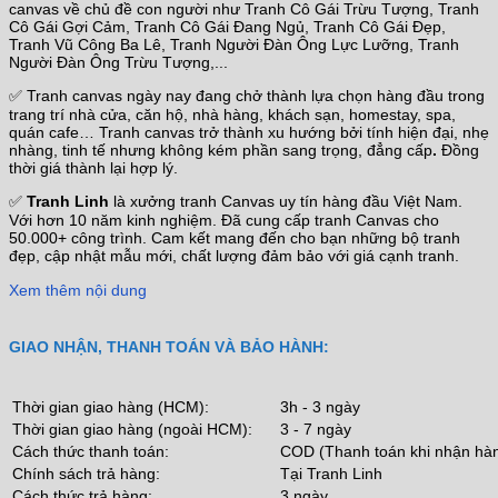
canvas về chủ đề con người như Tranh Cô Gái Trừu Tượng, Tranh
Cô Gái Gợi Cảm, Tranh Cô Gái Đang Ngủ, Tranh Cô Gái Đẹp,
Tranh Vũ Công Ba Lê, Tranh Người Đàn Ông Lực Lưỡng, Tranh
Người Đàn Ông Trừu Tượng,...
✅ Tranh canvas ngày nay đang chở thành lựa chọn hàng đầu trong
trang trí nhà cửa, căn hộ, nhà hàng, khách sạn, homestay, spa,
quán cafe… Tranh canvas trở thành xu hướng bởi tính hiện đại, nhẹ
nhàng, tinh tế nhưng không kém phần sang trọng, đẳng cấp
.
Đồng
thời giá thành lại hợp lý.
✅
Tranh Linh
là xưởng tranh Canvas uy tín hàng đầu Việt Nam.
Với hơn 10 năm kinh nghiệm. Đã cung cấp tranh Canvas cho
50.000+ công trình. Cam kết mang đến cho bạn những bộ tranh
đẹp, cập nhật mẫu mới, chất lượng đảm bảo với giá cạnh tranh.
Xem thêm nội dung
GIAO NHẬN, THANH TOÁN VÀ BẢO HÀNH:
Thời gian giao hàng (HCM):
3h - 3 ngày
Thời gian giao hàng (ngoài HCM):
3 - 7 ngày
Cách thức thanh toán:
COD (Thanh toán khi nhận hà
Chính sách trả hàng:
Tại Tranh Linh
Cách thức trả hàng:
3 ngày