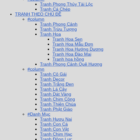
Tranh Phong Thủy Tài Lộc
Tranh Cá Chép
TRANH THEO CHỦ ĐỀ
#column
Tranh Phong Cảnh
Tranh Trừu Tượng
Tranh Hoa
Tranh Hoa Sen
Tranh Hoa Mẫu Đơn
Tranh Hoa Hướng Dương
Tranh Hoa Đào Mai
Tranh hoa hồng
Tranh Phong Cảnh Quê Hương
#column
Tranh Cô Gái
Tranh Decor
Tranh Trắng Đen
Tranh Lá Cây
Tranh Dát Vàng
Tranh Chim Công
Tranh Thiên Chúa
Tranh Phật Giáo
#Danh Mục
Tranh Hươu Nai
Tranh Con Cá
Tranh Con Vật
Tranh Chim Hạc
Tranh Động Lực