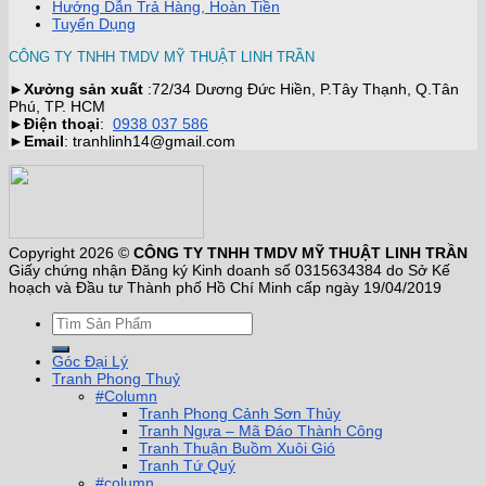
Hướng Dẫn Trả Hàng, Hoàn Tiền
Tuyển Dụng
CÔNG TY TNHH TMDV MỸ THUẬT LINH TRẦN
►
Xưởng sản xuất
:72/34 Dương Đức Hiền, P.Tây Thạnh, Q.Tân
Phú, TP. HCM
►
Điện thoại
:
0938 037 586
►
Email
: tranhlinh14@gmail.com
Copyright 2026 ©
CÔNG TY TNHH TMDV MỸ THUẬT LINH TRẦN
Giấy chứng nhận Đăng ký Kinh doanh số 0315634384 do Sở Kế
hoạch và Đầu tư Thành phố Hồ Chí Minh cấp ngày 19/04/2019
Góc Đại Lý
Tranh Phong Thuỷ
#Column
Tranh Phong Cảnh Sơn Thủy
Tranh Ngựa – Mã Đáo Thành Công
Tranh Thuận Buồm Xuôi Gió
Tranh Tứ Quý
#column