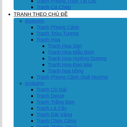
Tranh Phong Thủy Tài Lộc
Tranh Cá Chép
TRANH THEO CHỦ ĐỀ
#column
Tranh Phong Cảnh
Tranh Trừu Tượng
Tranh Hoa
Tranh Hoa Sen
Tranh Hoa Mẫu Đơn
Tranh Hoa Hướng Dương
Tranh Hoa Đào Mai
Tranh hoa hồng
Tranh Phong Cảnh Quê Hương
#column
Tranh Cô Gái
Tranh Decor
Tranh Trắng Đen
Tranh Lá Cây
Tranh Dát Vàng
Tranh Chim Công
Tranh Thiên Chúa