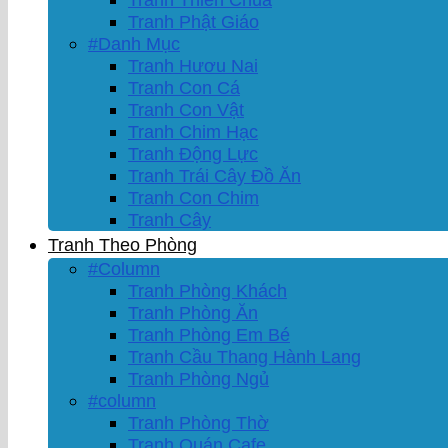
Tranh Phật Giáo
#Danh Mục
Tranh Hươu Nai
Tranh Con Cá
Tranh Con Vật
Tranh Chim Hạc
Tranh Động Lực
Tranh Trái Cây Đồ Ăn
Tranh Con Chim
Tranh Cây
Tranh Theo Phòng
#Column
Tranh Phòng Khách
Tranh Phòng Ăn
Tranh Phòng Em Bé
Tranh Cầu Thang Hành Lang
Tranh Phòng Ngủ
#column
Tranh Phòng Thờ
Tranh Quán Cafe