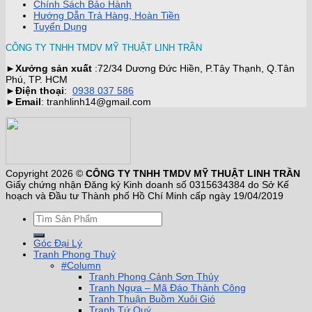
Chính Sách Bảo Hành
Hướng Dẫn Trả Hàng, Hoàn Tiền
Tuyển Dụng
CÔNG TY TNHH TMDV MỸ THUẬT LINH TRẦN
►
Xưởng sản xuất
:72/34 Dương Đức Hiền, P.Tây Thạnh, Q.Tân
Phú, TP. HCM
►
Điện thoại
:
0938 037 586
►
Email
: tranhlinh14@gmail.com
Copyright 2026 ©
CÔNG TY TNHH TMDV MỸ THUẬT LINH TRẦN
Giấy chứng nhận Đăng ký Kinh doanh số 0315634384 do Sở Kế
hoạch và Đầu tư Thành phố Hồ Chí Minh cấp ngày 19/04/2019
Góc Đại Lý
Tranh Phong Thuỷ
#Column
Tranh Phong Cảnh Sơn Thủy
Tranh Ngựa – Mã Đáo Thành Công
Tranh Thuận Buồm Xuôi Gió
Tranh Tứ Quý