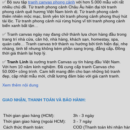
✅ Bộ sưu tập
tranh canvas phong cảnh
với hơn 5.000 mẫu với rất
nhiều chủ đề. Từ tranh phong cảnh Châu Âu hiện đại tới tranh
phong cảnh quê hương Việt Nam bình dị. Từ tranh phong cảnh
thiên nhiên mộc mạc, bình yên tới tranh phong cảnh phong thuỷ hút
tài lộc. Từ tranh phong cảnh núi rừng hùng vĩ tới tranh phong cảnh
biển xanh bất tận…
✅ Tranh canvas ngày nay đang chở thành lựa chọn hàng đầu trong
trang trí nhà cửa, căn hộ, nhà hàng, khách sạn, homestay, spa,
quán cafe… Tranh canvas trở thành xu hướng bởi tính hiện đại, nhẹ
nhàng, tinh tế nhưng không kém phần sang trọng, đẳng cấp
.
Đồng
thời giá thành lại hợp lý.
✅
Tranh Linh
là xưởng tranh Canvas uy tín hàng đầu Việt Nam.
Với hơn 10 năm kinh nghiệm. Đã cung cấp tranh Canvas cho
50.000+ công trình. Cam kết mang đến cho bạn những bộ tranh
đẹp, cập nhật mẫu mới, chất lượng đảm bảo với giá cạnh tranh.
Xem thêm nội dung
GIAO NHẬN, THANH TOÁN VÀ BẢO HÀNH:
Thời gian giao hàng (HCM):
3h - 3 ngày
Thời gian giao hàng (ngoài HCM):
3 - 7 ngày
Cách thức thanh toán:
COD (Thanh toán khi nhận hà