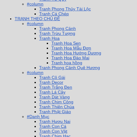
#column
Tranh Phong Thủy Tài Lộc
Tranh Cá Chép
TRANH THEO CHỦ ĐỀ
#column
Tranh Phong Cảnh
Tranh Trừu Tượng
Tranh Hoa
Tranh Hoa Sen
Tranh Hoa Mẫu Đơn
Tranh Hoa Hướng Dương
Tranh Hoa Đào Mai
Tranh hoa hồng
Tranh Phong Cảnh Quê Hương
#column
Tranh Cô Gái
Tranh Decor
Tranh Trắng Đen
Tranh Lá Cây
Tranh Dát Vàng
Tranh Chim Công
Tranh Thiên Chúa
Tranh Phật Giáo
#Danh Mục
Tranh Hươu Nai
Tranh Con Cá
Tranh Con Vật
Tranh Chim Hạc