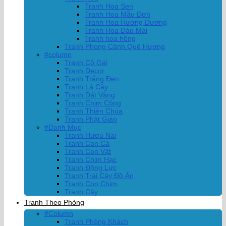
Tranh Hoa Sen
Tranh Hoa Mẫu Đơn
Tranh Hoa Hướng Dương
Tranh Hoa Đào Mai
Tranh hoa hồng
Tranh Phong Cảnh Quê Hương
#column
Tranh Cô Gái
Tranh Decor
Tranh Trắng Đen
Tranh Lá Cây
Tranh Dát Vàng
Tranh Chim Công
Tranh Thiên Chúa
Tranh Phật Giáo
#Danh Mục
Tranh Hươu Nai
Tranh Con Cá
Tranh Con Vật
Tranh Chim Hạc
Tranh Động Lực
Tranh Trái Cây Đồ Ăn
Tranh Con Chim
Tranh Cây
Tranh Theo Phòng
#Column
Tranh Phòng Khách