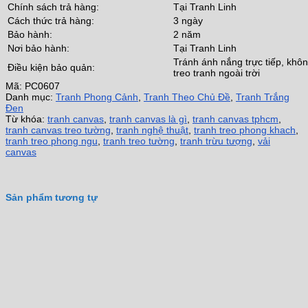
Chính sách trả hàng:
Tại Tranh Linh
Cách thức trả hàng:
3 ngày
Bảo hành:
2 năm
Nơi bảo hành:
Tại Tranh Linh
Tránh ánh nắng trực tiếp, khô
Điều kiện bảo quản:
treo tranh ngoài trời
Mã:
PC0607
Danh mục:
Tranh Phong Cảnh
,
Tranh Theo Chủ Đề
,
Tranh Trắng
Đen
Từ khóa:
tranh canvas
,
tranh canvas là gì
,
tranh canvas tphcm
,
tranh canvas treo tường
,
tranh nghệ thuật
,
tranh treo phong khach
,
tranh treo phong ngu
,
tranh treo tường
,
tranh trừu tượng
,
vải
canvas
Sản phẩm tương tự