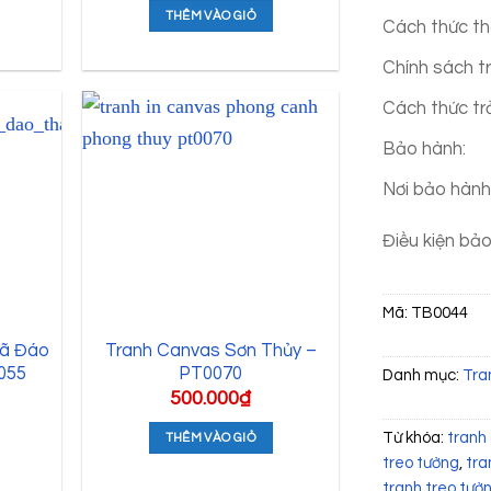
THÊM VÀO GIỎ
Cách thức th
Chính sách t
Cách thức tr
Bảo hành:
Nơi bảo hành
Điều kiện bả
Mã:
TB0044
Mã Đáo
Tranh Canvas Sơn Thủy –
055
PT0070
Danh mục:
Tra
500.000
₫
Từ khóa:
tranh
THÊM VÀO GIỎ
treo tường
,
tra
tranh treo tườ