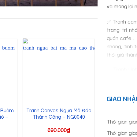
và mang lại
✅ Tranh can
trang trí n
quán cafe… T
nhàng, tinh
thời giá thành
✅
Tranh Lin
hơn 10 năm 
công trình.
nhật mẫu mới
GIAO NHẬ
n Buồm
Tranh Canvas Ngựa Mã Đáo
ió –
Thành Công – NG0040
Thời gian gi
690.000
₫
Thời gian gi