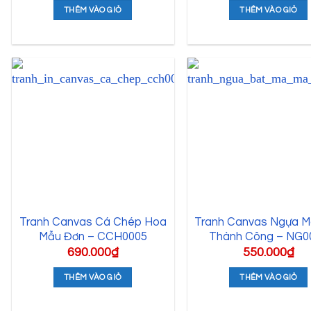
THÊM VÀO GIỎ
THÊM VÀO GIỎ
Tranh Canvas Cá Chép Hoa
Tranh Canvas Ngựa 
Mẫu Đơn – CCH0005
Thành Công – NG0
690.000
₫
550.000
₫
THÊM VÀO GIỎ
THÊM VÀO GIỎ