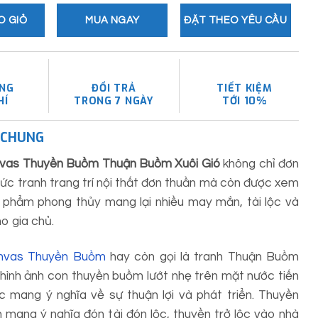
O GIỎ
MUA NGAY
ĐẶT THEO YÊU CẦU
ÀNG
ĐỔI TRẢ
TIẾT KIỆM
HÍ
TRONG 7 NGÀY
TỚI 10%
U CHUNG
nvas Thuyền Buồm Thuận Buồm Xuôi Gió
không chỉ đơn
bức tranh trang trí nội thất đơn thuần mà còn được xem
 phẩm phong thủy mang lại nhiều may mắn, tài lộc và
o gia chủ.
nvas Thuyền Buồm
hay còn gọi là tranh Thuận Buồm
i hình ảnh con thuyền buồm lướt nhẹ trên mặt nước tiến
c mang ý nghĩa về sự thuận lợi và phát triển. Thuyền
 mang ý nghĩa đón tài đón lộc, thuyền trở lộc vào nhà