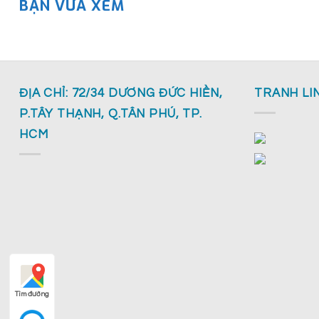
BẠN VỪA XEM
ĐỊA CHỈ: 72/34 DƯƠNG ĐỨC HIỀN,
TRANH LI
P.TÂY THẠNH, Q.TÂN PHÚ, TP.
HCM
Tìm đường