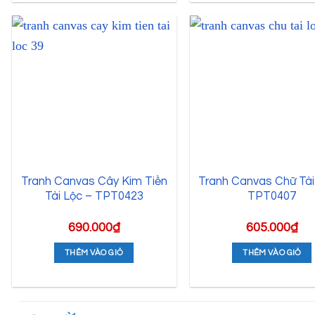
Tranh Canvas Cây Kim Tiền
Tranh Canvas Chữ Tài
Tài Lộc – TPT0423
TPT0407
690.000
₫
605.000
₫
THÊM VÀO GIỎ
THÊM VÀO GIỎ