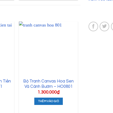
m Tiền
Bộ Tranh Canvas Hoa Sen
61
Và Cánh Bướm – HO0801
1.300.000
₫
THÊM VÀO GIỎ