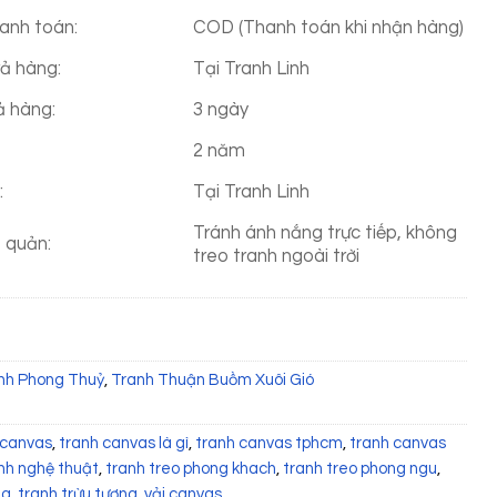
anh toán:
COD (Thanh toán khi nhận hàng)
rả hàng:
Tại Tranh Linh
ả hàng:
3 ngày
2 năm
:
Tại Tranh Linh
Tránh ánh nắng trực tiếp, không
o quản:
treo tranh ngoài trời
nh Phong Thuỷ
,
Tranh Thuận Buồm Xuôi Gió
 canvas
,
tranh canvas là gì
,
tranh canvas tphcm
,
tranh canvas
nh nghệ thuật
,
tranh treo phong khach
,
tranh treo phong ngu
,
ng
,
tranh trừu tượng
,
vải canvas