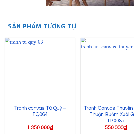
SẢN PHẨM TƯƠNG TỰ
Tranh canvas Tứ Quý –
Tranh Canvas Thuyề
TQ064
Thuận Buồm Xuôi G
TB0087
1.350.000
₫
550.000
₫