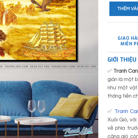
THÊM VÀ
GIAO H
MIỄN P
GIỚI THIỆ
✅
Tranh Ca
giản là một 
như một vật
thăng tiến ch
✅
Tranh Ca
Xuôi Gió, vớ
về phía trướ
căng gió còn