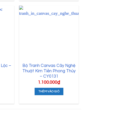
 Lộc –
Bộ Tranh Canvas Cây Nghệ
Thuật Kim Tiền Phong Thủy
– CY0131
1.100.000
₫
THÊM VÀO GIỎ