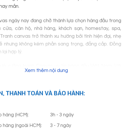
 may mắn.
vas ngày nay đang chở thành lựa chọn hàng đầu trong
hà cửa, căn hộ, nhà hàng, khách sạn, homestay, spa,
ranh canvas trở thành xu hướng bởi tính hiện đại, nhẹ
 tế nhưng không kém phần sang trọng, đẳng cấp. Đồng
 lại hợp lý.
h
là xưởng tranh Canvas uy tín hàng đầu Việt Nam. Với
Xem thêm nội dung
kinh nghiệm. Đã cung cấp tranh Canvas cho 50.000+
 Cam kết mang đến cho bạn những bộ tranh đẹp, cập
, chất lượng đảm bảo với giá cạnh tranh.
N, THANH TOÁN VÀ BẢO HÀNH:
ao hàng (HCM):
3h - 3 ngày
ao hàng (ngoài HCM):
3 - 7 ngày