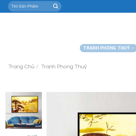
Skip
to
content
TRANH PHONG THUỶ
Trang Chủ
/
Tranh Phong Thuỷ