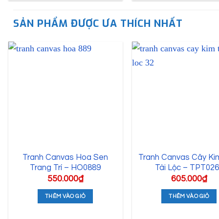
SẢN PHẨM ĐƯỢC ƯA THÍCH NHẤT
Tranh Canvas Hoa Sen
Tranh Canvas Cây Ki
Trang Trí – HO0889
Tài Lộc – TPT02
550.000
₫
605.000
₫
THÊM VÀO GIỎ
THÊM VÀO GIỎ