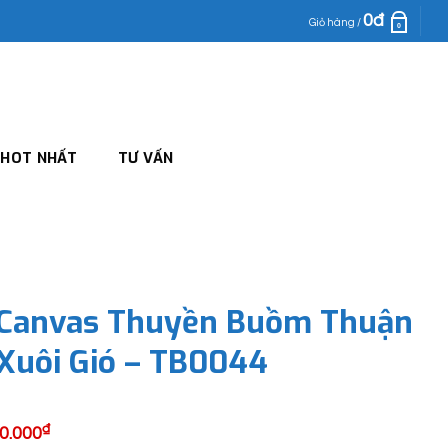
0
đ
Giỏ hàng /
0
HOT NHẤT
TƯ VẤN
 Canvas Thuyền Buồm Thuận
Xuôi Gió – TB0044
₫
0.000