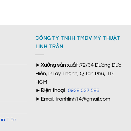
CÔNG TY TNHH TMDV MỸ THUẬT
LINH TRẦN
►
Xưởng sản xuất
:72/34 Dương Đức
Hiền, P.Tây Thạnh, Q.Tân Phú, TP.
HCM
►
Điện thoại
:
0938 037 586
►
Email
: tranhlinh14@gmail.com
àn Tiền