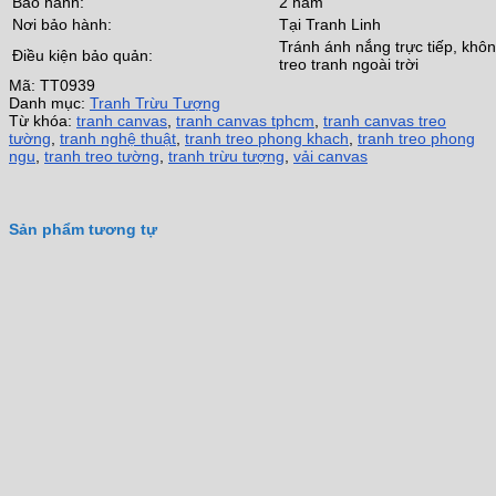
Bảo hành:
2 năm
Nơi bảo hành:
Tại Tranh Linh
Tránh ánh nắng trực tiếp, khô
Điều kiện bảo quản:
treo tranh ngoài trời
Mã:
TT0939
Danh mục:
Tranh Trừu Tượng
Từ khóa:
tranh canvas
,
tranh canvas tphcm
,
tranh canvas treo
tường
,
tranh nghệ thuật
,
tranh treo phong khach
,
tranh treo phong
ngu
,
tranh treo tường
,
tranh trừu tượng
,
vải canvas
Sản phẩm tương tự