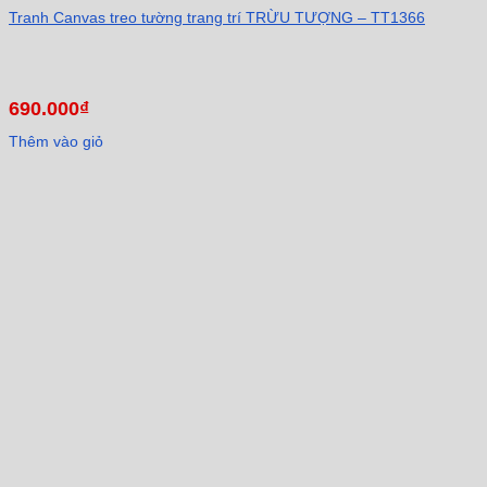
Tranh Canvas treo tường trang trí TRỪU TƯỢNG – TT1366
690.000
₫
Thêm vào giỏ