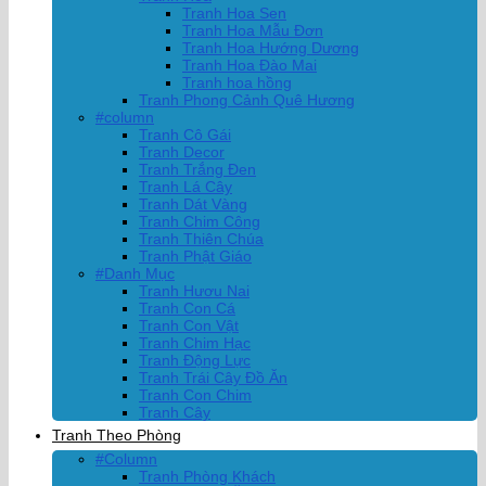
Tranh Hoa Sen
Tranh Hoa Mẫu Đơn
Tranh Hoa Hướng Dương
Tranh Hoa Đào Mai
Tranh hoa hồng
Tranh Phong Cảnh Quê Hương
#column
Tranh Cô Gái
Tranh Decor
Tranh Trắng Đen
Tranh Lá Cây
Tranh Dát Vàng
Tranh Chim Công
Tranh Thiên Chúa
Tranh Phật Giáo
#Danh Mục
Tranh Hươu Nai
Tranh Con Cá
Tranh Con Vật
Tranh Chim Hạc
Tranh Động Lực
Tranh Trái Cây Đồ Ăn
Tranh Con Chim
Tranh Cây
Tranh Theo Phòng
#Column
Tranh Phòng Khách