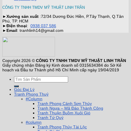
CÔNG TY TNHH TMDV MỸ THUẬT LINH TRẦN
►
Xưởng sản xuất
:72/34 Dương Đức Hiền, P.Tây Thạnh, Q.Tân
Phú, TP. HCM
►
Điện thoại
:
0938 037 586
►
Email
: tranhlinh14@gmail.com
Copyright 2026 ©
CÔNG TY TNHH TMDV MỸ THUẬT LINH TRẦN
Giấy chứng nhận Đăng ký Kinh doanh số 0315634384 do Sở Kế
hoạch và Đầu tư Thành phố Hồ Chí Minh cấp ngày 19/04/2019
Góc Đại Lý
Tranh Phong Thuỷ
#Column
Tranh Phong Cảnh Sơn Thủy
Tranh Ngựa – Mã Đáo Thành Công
Tranh Thuận Buồm Xuôi Gió
Tranh Tứ Quý
#column
Tranh Phong Thủy Tài Lộc