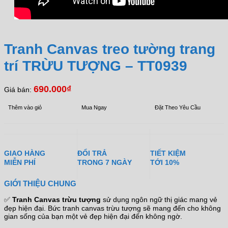
Tranh Canvas treo tường trang
trí TRỪU TƯỢNG – TT0939
690.000
₫
Giá bán:
Thêm vào giỏ
Mua Ngay
Đặt Theo Yêu Cầu
GIAO HÀNG
ĐỔI TRẢ
TIẾT KIỆM
MIỄN PHÍ
TRONG 7 NGÀY
TỚI 10%
GIỚI THIỆU CHUNG
✅
Tranh Canvas trừu tượng
sử dụng ngôn ngữ thị giác mang vẻ
đẹp hiện đại. Bức tranh canvas trừu tượng sẽ mang đến cho không
gian sống của bạn một vẻ đẹp hiện đại đến không ngờ.