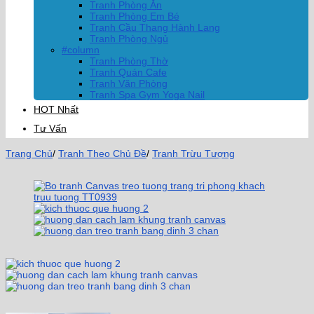
Tranh Phòng Ăn
Tranh Phòng Em Bé
Tranh Cầu Thang Hành Lang
Tranh Phòng Ngủ
#column
Tranh Phòng Thờ
Tranh Quán Cafe
Tranh Văn Phòng
Tranh Spa Gym Yoga Nail
HOT Nhất
Tư Vấn
Trang Chủ
/
Tranh Theo Chủ Đề
/
Tranh Trừu Tượng