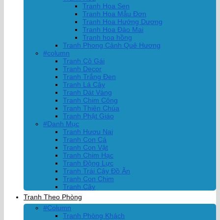
Tranh Hoa Sen
Tranh Hoa Mẫu Đơn
Tranh Hoa Hướng Dương
Tranh Hoa Đào Mai
Tranh hoa hồng
Tranh Phong Cảnh Quê Hương
#column
Tranh Cô Gái
Tranh Decor
Tranh Trắng Đen
Tranh Lá Cây
Tranh Dát Vàng
Tranh Chim Công
Tranh Thiên Chúa
Tranh Phật Giáo
#Danh Mục
Tranh Hươu Nai
Tranh Con Cá
Tranh Con Vật
Tranh Chim Hạc
Tranh Động Lực
Tranh Trái Cây Đồ Ăn
Tranh Con Chim
Tranh Cây
Tranh Theo Phòng
#Column
Tranh Phòng Khách