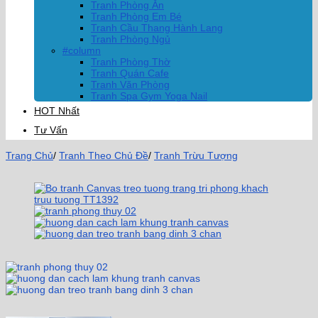
Tranh Phòng Ăn
Tranh Phòng Em Bé
Tranh Cầu Thang Hành Lang
Tranh Phòng Ngủ
#column
Tranh Phòng Thờ
Tranh Quán Cafe
Tranh Văn Phòng
Tranh Spa Gym Yoga Nail
HOT Nhất
Tư Vấn
Trang Chủ
/
Tranh Theo Chủ Đề
/
Tranh Trừu Tượng