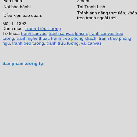
Bảo hành:
2 năm
Nơi bảo hành:
Tại Tranh Linh
Tránh ánh nắng trực tiếp, khô
Điều kiện bảo quản:
treo tranh ngoài trời
Mã:
TT1392
Danh mục:
Tranh Trừu Tượng
Từ khóa:
tranh canvas
,
tranh canvas tphcm
,
tranh canvas treo
tường
,
tranh nghệ thuật
,
tranh treo phong khach
,
tranh treo phong
ngu
,
tranh treo tường
,
tranh trừu tượng
,
vải canvas
Sản phẩm tương tự