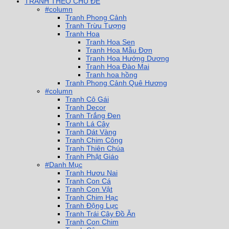
TRANH THEO CHỦ ĐỀ
#column
Tranh Phong Cảnh
Tranh Trừu Tượng
Tranh Hoa
Tranh Hoa Sen
Tranh Hoa Mẫu Đơn
Tranh Hoa Hướng Dương
Tranh Hoa Đào Mai
Tranh hoa hồng
Tranh Phong Cảnh Quê Hương
#column
Tranh Cô Gái
Tranh Decor
Tranh Trắng Đen
Tranh Lá Cây
Tranh Dát Vàng
Tranh Chim Công
Tranh Thiên Chúa
Tranh Phật Giáo
#Danh Mục
Tranh Hươu Nai
Tranh Con Cá
Tranh Con Vật
Tranh Chim Hạc
Tranh Động Lực
Tranh Trái Cây Đồ Ăn
Tranh Con Chim