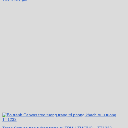
Tranh Canvas treo tường trang trí TRỪU TƯỢNG – TT1232