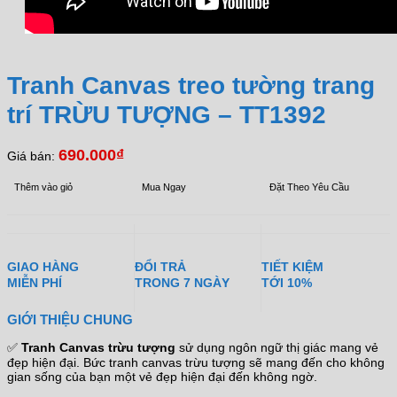
Tranh Canvas treo tường trang
trí TRỪU TƯỢNG – TT1392
690.000
₫
Giá bán:
Thêm vào giỏ
Mua Ngay
Đặt Theo Yêu Cầu
GIAO HÀNG
ĐỔI TRẢ
TIẾT KIỆM
MIỄN PHÍ
TRONG 7 NGÀY
TỚI 10%
GIỚI THIỆU CHUNG
✅
Tranh Canvas trừu tượng
sử dụng ngôn ngữ thị giác mang vẻ
đẹp hiện đại. Bức tranh canvas trừu tượng sẽ mang đến cho không
gian sống của bạn một vẻ đẹp hiện đại đến không ngờ.